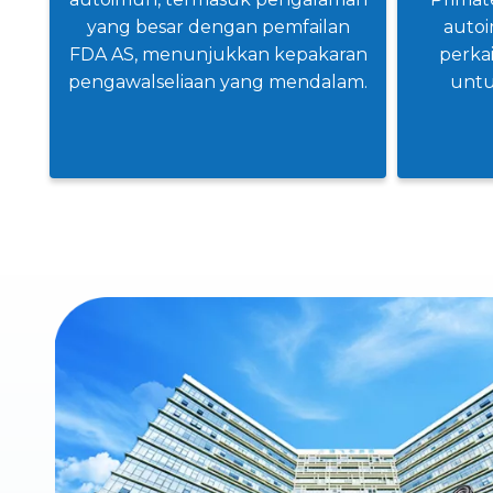
yang besar dengan pemfailan
autoi
FDA AS, menunjukkan kepakaran
perkai
pengawalseliaan yang mendalam.
untu