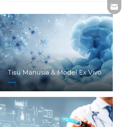
+86-
tech@h
Tisu Manusia & Model Ex Vivo