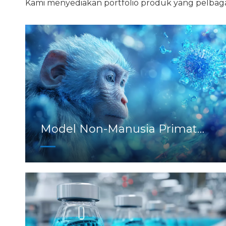
Kami menyediakan portfolio produk yang pelbaga
Model Non-Manusia Primat
(NHP).