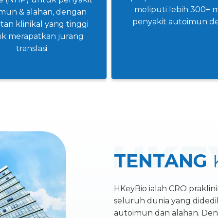
meliputi lebih 300+ 
mun & alahan, dengan
penyakit autoimun d
tan klinikal yang tinggi
k merapatkan jurang
translasi.
TENTANG
HKeyBio ialah CRO praklini
seluruh dunia yang didedi
autoimun dan alahan. Den