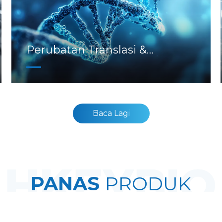
Perubatan Translasi &
Penanda Bio
Baca Lagi
PANAS
PRODUK