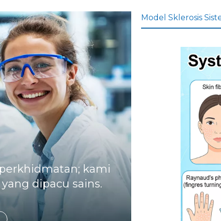
Model Sklerosis Sis
 perkhidmatan; kami
yang dipacu sains.
Memf
okusk
an