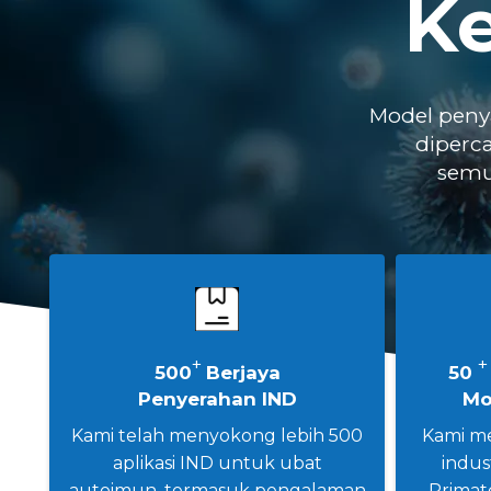
Ke
Model penya
diperc
semu
+
500
Berjaya
50
Penyerahan IND
Mo
Kami telah menyokong lebih 500
Kami me
aplikasi IND untuk ubat
indu
autoimun, termasuk pengalaman
Primat