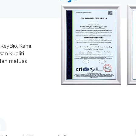
HKeyBio. Kami
an kualiti
afan meluas