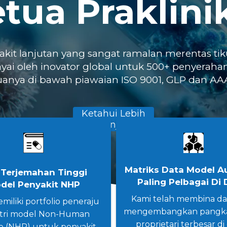
tua Praklini
kit lanjutan yang sangat ramalan merentas ti
ayai oleh inovator global untuk 500+ penyeraha
anya di bawah piawaian ISO 9001, GLP dan AA
Ketahui Lebih
Lanjut
+
Matriks Data Model A
Terjemahan Tinggi
Paling Pelbagai Di 
del Penyakit NHP
Kami telah membina da
miliki portfolio peneraju
mengembangkan pangka
stri model Non-Human
proprietari terbesar di
e (NHP) untuk penyakit