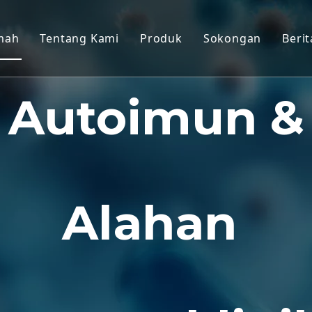
mah
Tentang Kami
Produk
Sokongan
Berit
Model Non-Manusia Primat (
Perkhidmatan
Autoimun &
Model Haiwan Tikus
Muat turun
Tisu Manusia & Model Bekas
Soalan Lazim
Penilaian Keberkesanan Ber
Testimoni Pelan
Perubatan Translasi & Penan
Alahan
Sokongan Penyerahan IND