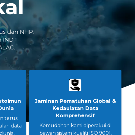
kal
kus dan NHP,
n IND —
ALAC.
utoimun
Jaminan Pematuhan Global &
Dunia
Kedaulatan Data
Komprehensif
n terus
Kemudahan kami diperakui di
lan data
bawah sistem kualiti ISO 9001,
 dunia,