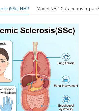
temik (SSc) NHP
Model NHP Cutaneous Lupus Erythem
Untu
k
penya
kit
sepert
i
multi
ple
Melip
sclero
uti