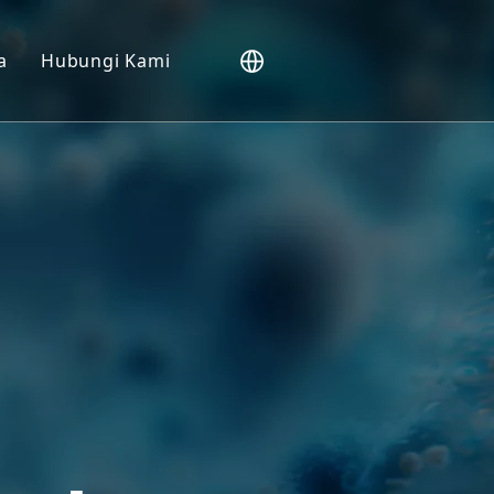
a
Hubungi Kami
NHP).
 Vivo
sepadu
ggan
da Bio