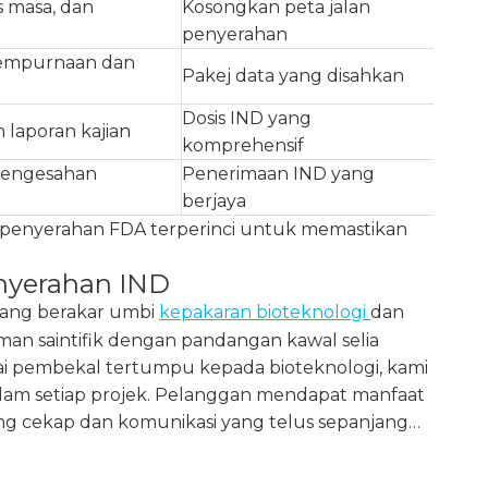
s masa, dan
Kosongkan peta jalan
penyerahan
esempurnaan dan
Pakej data yang disahkan
Dosis IND yang
 laporan kajian
komprehensif
pengesahan
Penerimaan IND yang
berjaya
 penyerahan FDA terperinci untuk memastikan
nyerahan IND
yang berakar umbi
kepakaran bioteknologi
dan
n saintifik dengan pandangan kawal selia
 pembekal tertumpu kepada bioteknologi, kami
lam setiap projek. Pelanggan mendapat manfaat
ng cekap dan komunikasi yang telus sepanjang