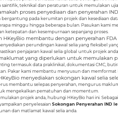
 saintifik, teknikal dan peraturan untuk memulakan ujia
lamakah proses penyediaan dan penyerahan IND
a bergantung pada kerumitan projek dan kesediaan da
rapa minggu hingga beberapa bulan. Pasukan kami m
n ketepatan dan kesempurnaan sepanjang proses.
h HKeyBio membantu dengan penyerahan FDA
menyediakan perundingan kawal selia yang fleksibel ya
stikan penjajaran kawal selia global untuk projek anda
maklumat yang diperlukan untuk memulakan pr
ing termasuk data praklinikal, dokumentasi CMC, butira
an. Pakar kami membantu menyusun dan memformat ba
HKeyBio menyediakan sokongan kawal selia sel
terus membantu selepas penyerahan, mengurus maklum ba
tuk mengekalkan pematuhan dan momentum.
ulakan projek anda, hubungi HKeyBio hari ini. Sebaga
yampaikan penyelesaian
Sokongan Penyerahan IND l
an dan matlamat kawal selia anda.