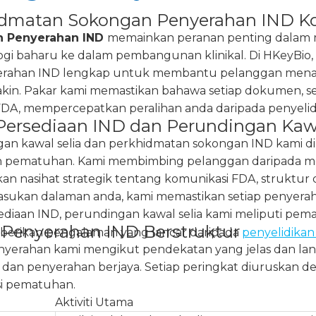
idmatan Sokongan Penyerahan IND K
 Penyerahan IND
memainkan peranan penting dalam m
ogi baharu ke dalam pembangunan klinikal. Di HKeyBi
rahan IND lengkap untuk membantu pelanggan menavig
kin. Pakar kami memastikan bahawa setiap dokumen,
FDA, mempercepatkan peralihan anda daripada penyelidik
Persediaan IND dan Perundingan Kawa
an kawal selia dan perkhidmatan sokongan IND kami dib
 pematuhan. Kami membimbing pelanggan daripada mes
n nasihat strategik tentang komunikasi FDA, struktur 
sukan dalaman anda, kami memastikan setiap penyerahan
ediaan IND, perundingan kawal selia kami meliputi pem
 Penyerahan IND Berstruktur
berikan pengalaman yang lancar daripada
penyelidikan 
nyerahan kami mengikut pendekatan yang jelas dan la
 dan penyerahan berjaya. Setiap peringkat diuruskan de
si pematuhan.
Aktiviti Utama