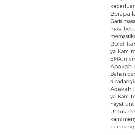
keperluan
Berapa 
Garis mas
masa bebe
memastika
Bolehka
ya. Kami 
EMA, mema
Apakah 
Bahan pent
dicadangk
Adakah 
ya. Kami 
hayat un
Untuk mem
kami men
pembangun