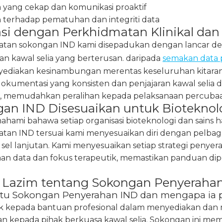
a yang cekap dan komunikasi proaktif
terhadap pematuhan dan integriti data
asi dengan Perkhidmatan Klinikal dan 
atan sokongan IND kami disepadukan dengan lancar 
n kawal selia yang berterusan. daripada
semakan data p
ediakan kesinambungan merentas keseluruhan kitara
okumentasi yang konsisten dan penjajaran kawal selia da
, memudahkan peralihan kepada pelaksanaan percuba
an IND Disesuaikan untuk Bioteknolo
hami bahawa setiap organisasi bioteknologi dan sains h
tan IND tersuai kami menyesuaikan diri dengan pelbagai 
i sel lanjutan. Kami menyesuaikan setiap strategi pen
aan data dan fokus terapeutik, memastikan panduan di
 Lazim tentang Sokongan Penyeraha
itu Sokongan Penyerahan IND dan mengapa ia 
uk kepada bantuan profesional dalam menyediakan d
an kepada pihak berkuasa kawal selia. Sokongan ini 