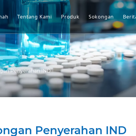
mah
Tentang Kami
Produk
Sokongan
Berit
Model Non-Manusia Primat (
Perkhidmatan
Model Haiwan Tikus
Muat turun
Tisu Manusia & Model Ex Viv
Soalan Lazim
Penilaian Keberkesanan Ber
Testimoni Pelan
gan Penyerahan IND
Perubatan Translasi & Penan
Sokongan Penyerahan IND
ongan Penyerahan IND