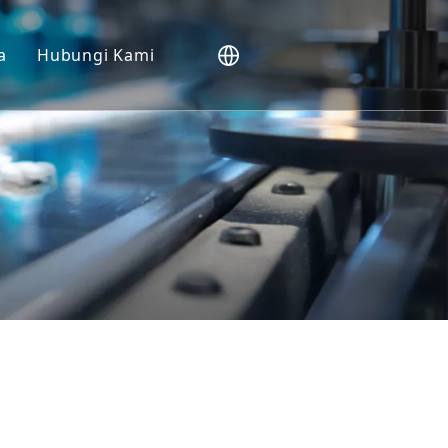
a
Hubungi Kami
NHP).
o
sepadu
ggan
da Bio