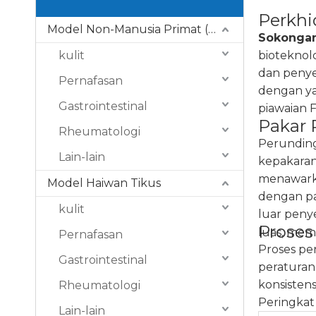
Perkh
Model Non-Manusia Primat (NHP).
Sokongan
kulit
bioteknol
dan penye
Pernafasan
dengan ya
Gastrointestinal
piawaian 
Pakar 
Rheumatologi
Perunding
Lain-lain
kepakaran
menawarka
Model Haiwan Tikus
dengan pa
kulit
luar peny
Proses
luas, mem
Pernafasan
Proses pe
Gastrointestinal
peraturan
konsisten
Rheumatologi
Peringkat
Lain-lain