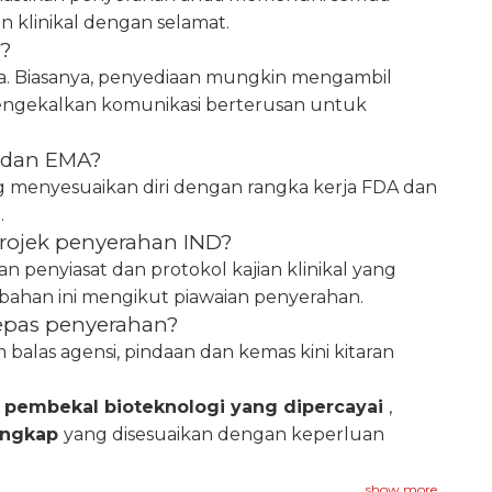
n klinikal dengan selamat.
?
ta. Biasanya, penyediaan mungkin mengambil
engekalkan komunikasi berterusan untuk
 dan EMA?
ng menyesuaikan diri dengan rangka kerja FDA dan
.
ojek penyerahan IND?
n penyiasat dan protokol kajian klinikal yang
han ini mengikut piawaian penyerahan.
epas penyerahan?
las agensi, pindaan dan kemas kini kitaran
i
pembekal bioteknologi yang dipercayai
,
engkap
yang disesuaikan dengan keperluan
show more