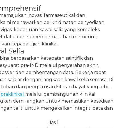
omprehensif
emajukan inovasi farmaseutikal dan
o, kami menawarkan perkhidmatan penyediaan
asi keperluan kawal selia yang kompleks
 set data dan elemen pematuhan memenuhi
an kepada ujian klinikal.
l Selia
ina berdasarkan ketepatan saintifik dan
yuarat pra-IND melalui penyerahan akhir,
dossier dan pembentangan data. Bekerja rapat
 sejajar dengan jangkaan kawal selia semasa. Di
atuhan dan pengurusan kitaran hayat yang lebih
praklinikal
melalui pembangunan klinikal.
ngkah demi langkah untuk memastikan kesediaan
ngan teliti untuk mengekalkan integriti data dan
Hasil