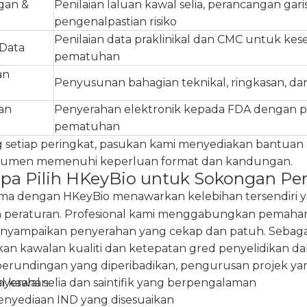
gan &
Penilaian laluan kawal selia, perancangan gari
pengenalpastian risiko
Penilaian data praklinikal dan CMC untuk k
Data
pematuhan
an
Penyusunan bahagian teknikal, ringkasan, dan
n
an
Penyerahan elektronik kepada FDA dengan 
n
pematuhan
 setiap peringkat, pasukan kami menyediakan bantuan
okumen memenuhi keperluan format dan kandungan.
a Pilih HKeyBio untuk Sokongan Pe
ma dengan HKeyBio menawarkan kelebihan tersendiri 
 peraturan. Profesional kami menggabungkan pemahama
yampaikan penyerahan yang cekap dan patuh. Sebagai
n kawalan kualiti dan ketepatan gred penyelidikan da
perundingan yang diperibadikan, pengurusan projek ya
nyerahan.
l kawal selia dan saintifik yang berpengalaman
penyediaan IND yang disesuaikan