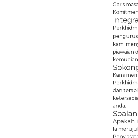
Garis mas
Komitmen 
Integr
Perkhidm
pengurusa
kami meny
piawaian d
kemudian
Sokong
Kami mema
Perkhidma
dan terap
ketersedi
anda.
Soalan
Apakah 
Ia meruj
Penyiasat