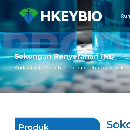
Ru
Sokongan Penyerahan IND
Anda di sini:
Rumah
»
Kategori Produk
»
Sokon
Sok
Produk