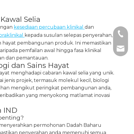
Kawal Selia
dengan
kesediaan percubaan klinikal
dan
+1 2396
raklinikal
kepada susulan selepas penyerahan,
n hayat pembangunan produk. Ini memastikan
+86- 1
tech@h
ripada pemfailan awal hingga fasa klinikal
an dan pemantauan.
gi dan Sains Hayat
ayat menghadapi cabaran kawal selia yang unik.
jenis projek, termasuk molekul kecil, biologi
yerahan mengikut peringkat pembangunan anda,
peribadikan yang menyokong matlamat inovasi
n IND
penting?
an menyerahkan permohonan Dadah Baharu
memastikan penyerahan anda memenuhi semua