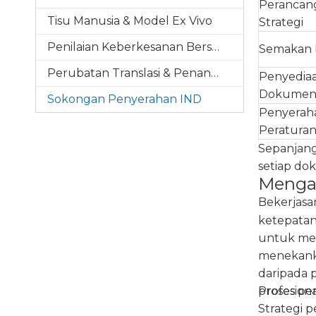
Perancan
Tisu Manusia & Model Ex Vivo
Strategi
Penilaian Keberkesanan Bersepadu
Semakan 
Perubatan Translasi & Penanda Bio
Penyedia
Dokume
Sokongan Penyerahan IND
Penyerah
Peratura
Sepanjang
setiap d
Mengap
Bekerjasa
ketepatan
untuk men
menekanka
daripada 
proses pe
Profesiona
Strategi 