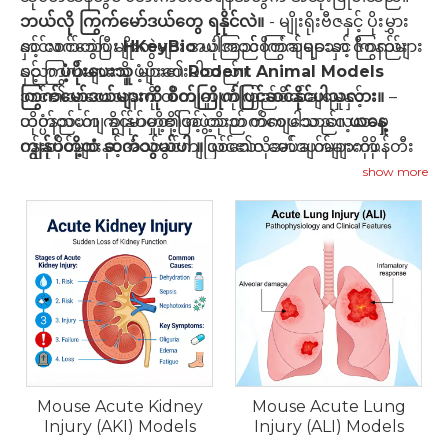
ဘယ်လို ကြွက်မော်ဒယ်တွေ ရနိုင်လဲ။
- မျိုးရိုးဗီဇနှင့် ပိုးမွှား
ကင်းစင်သော မျိုးကွဲများ အပါအဝင် ကြွက်များနှင့် ကြွက်များ
နှင့် လက်တွဲပြီး
HKeyBio
ယုံကြည်စိတ်ချရသော ဇီဝနည်း
နှင့် ကြွက်များကို ပံ့ပိုးပေးပါသည်။
ပညာ
ပံ့ပိုးပေးသူ
များ၏
Rodent Animal Models
ကြွက်မော်ဒယ်များကို စိတ်ကြိုက်ပြင်ဆင်နိုင်ပါသလား။
သင်၏သုတေသနကို တိကျမှု၊ ယုံကြည်စိတ်ချရမှုနှင့်
–
ဟုတ်တယ်။ ကျွန်ုပ်တို့၏အဖွဲ့သည် တိကျသောလေ့လာမှု
သိပ္ပံနည်းကျ ခိုင်မာမှုတို့ဖြင့် တိုးတက်စေပါသည်။
ယနေ့
ပန်းတိုင်များနှင့်အံဝင်ခွင်ကျဖြစ်သော မော်ဒယ်များကိုဖန်တီး
ကျွန်ုပ်တို့ထံ ဆက်သွယ်ပါ ။
သင်၏လိုအပ်ချက်များကို
ရန်အတွက် စိတ်ကြိုက်မျိုးရိုးဗီဇပြုပြင်ခြင်းနှင့် မျိုးရိုးဗီဇ
ဆွေးနွေးရန် သို့မဟုတ် စိတ်ကြိုက်ဖြေရှင်းချက်တစ်ခု တောင်း
show more
ပြုပြင်မွမ်းမံခြင်းဝန်ဆောင်မှုများကိုပေးပါသည်။
ဆိုရန်
မော်ဒယ်ကျန်းမာရေးကို ဘယ်လိုထိန်းသိမ်းမလဲ။
- မော်ဒယ်
အားလုံးကို ရောဂါပိုးကင်းစင်သော အခြေအနေများအောက်
တွင် မွေးမြူထားပြီး တင်းကျပ်သော ကျန်းမာရေးနှင့် မျိုးရိုး
ဗီဇစစ်ဆေးခြင်းအစီအစဉ်များဖြင့် စောင့်ကြည့်စစ်ဆေး
ပါသည်။
HKeyBio မှ ကြွက်မော်ဒယ်များကို မည်သို့မှာယူနိုင်သနည်း။
- မော်ဒယ်ရွေးချယ်မှုနှင့် ထောက်ပံ့ပို့ဆောင်ရေးဆိုင်ရာ တိုင်ပင်
ဆွေးနွေးမှု၊ ကိုးကားချက်များနှင့် အကူအညီများအတွက်
Mouse Acute Kidney
Mouse Acute Lung
ကျွန်ုပ်တို့၏ပံ့ပိုးကူညီရေးအဖွဲ့ထံ ဆက်သွယ်ပါ။
Injury (AKI) Models
Injury (ALI) Models