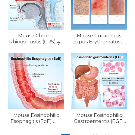
Mouse Chronic
Mouse Cutaneous
Rhinosinusitis (CRS) နှင့်
Lupus Erythematosus
Allergic Rhinitis ပုံစံများ
(CLE) Models
Mouse Eosinophilic
Mouse Eosinophilic
Esophagitis (EoE) မော်
Gastroenteritis (EGE)
ဒယ်များ
Models