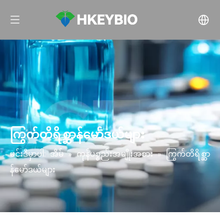
ကြွက်တိရိစ္ဆာန်မော်ဒယ်များ
မင်းဒီမှာပါ:
အိမ်
»
ကုန်ပစ္စည်းအမျိုးအစား
»
ကြွက်တိရိစ္ဆာ
န်မော်ဒယ်များ