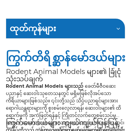
ထုတ်ကုန်များ
ကြွက်တိရိစ္ဆာန်မော်ဒယ်များ
Rodent Animal Models များ၏ ခြုံငုံ
သုံးသပ်ချက်
Rodent Animal Models များသည်
ခေတ်မီဇီဝဆေး
ပညာနှင့် ဆေးဝါးသုတေသနတွင် မရှိမဖြစ်လိုအပ်သော
ကိရိယာများဖြစ်သည်။ ၎င်းတို့သည် သိပ္ပံပညာရှင်များအား
ရောဂါယန္တရားများကို စူးစမ်းလေ့လာရန်၊ ဆေးဝါးများ၏ ထိ
ရောက်မှုကို အကဲဖြတ်ရန်နှင့် ကြိုတင်လက်တွေ့စမ်းသပ်မှု
ကြွက်မော်ဒယ်များ ကျယ်ကျယ်ပြန့်ပြန့်
အတွင်း ဘေးကင်းစေရန် သေချာစေပါသည်။ HKeyBio တွင်၊
ကျွန်ုပ်တို့သည် သုတေသနဆိုင်ရာ ရည်မှန်းချက်များစွာကို ပံ့ပိုး
ကျွန်ုပ်တို့သည် ကွဲပြားသော ကြွက်မော်ဒယ်များကို ပေးဆောင်