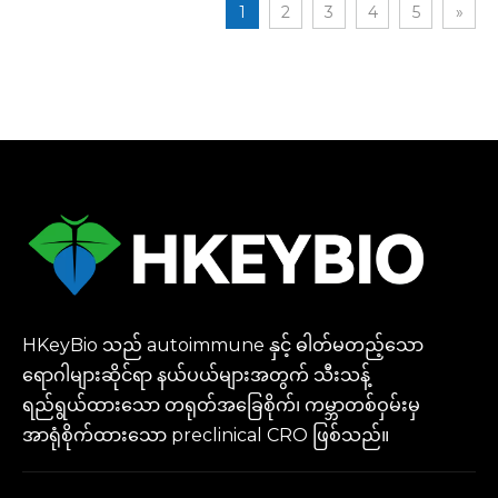
1
2
3
4
5
»
HKeyBio သည် autoimmune နှင့် ဓါတ်မတည့်သော
ရောဂါများဆိုင်ရာ နယ်ပယ်များအတွက် သီးသန့်
ရည်ရွယ်ထားသော တရုတ်အခြေစိုက်၊ ကမ္ဘာတစ်ဝှမ်းမှ
အာရုံစိုက်ထားသော preclinical CRO ဖြစ်သည်။