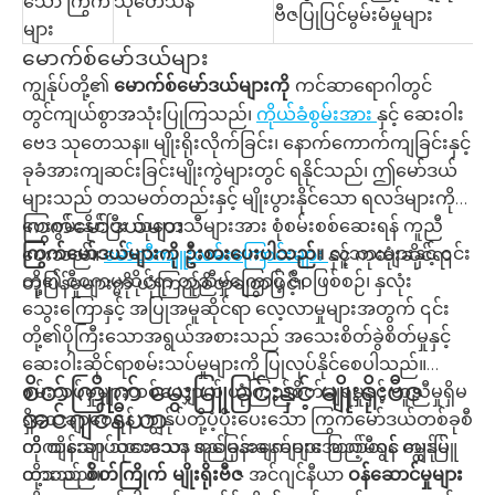
သော ကြွက်
သုတေသန
ဗီဇပြုပြင်မွမ်းမံမှုများ
များ
မောက်စ်မော်ဒယ်များ
ကျွန်ုပ်တို့၏
မောက်စ်မော်ဒယ်များကို
ကင်ဆာရောဂါတွင်
တွင်ကျယ်စွာအသုံးပြုကြသည်၊
ကိုယ်ခံစွမ်းအား
နှင့် ဆေးဝါး
ဗေဒ သုတေသန။ မျိုးရိုးလိုက်ခြင်း၊ နောက်ကောက်ကျခြင်းနှင့်
ခုခံအားကျဆင်းခြင်းမျိုးကွဲများတွင် ရနိုင်သည်၊ ဤမော်ဒယ်
များသည် တသမတ်တည်းနှင့် မျိုးပွားနိုင်သော ရလဒ်များကို
ကြွက်မော်ဒယ်များ
ပေးစွမ်းနိုင်ပြီး သုတေသီများအား စုံစမ်းစစ်ဆေးရန် ကူညီ
ကြွက်မော်ဒယ်များကို ဦးစားပေးပါသည်။
လူသားများနှင့် ၎င်း
ပေးသည်။
မော်လီကျူးလမ်းကြောင်းများ
နှင့် ကုထုံးဆိုင်ရာ
တို့၏ ဇီဝကမ္မဆိုင်ရာ တူညီမှုကြောင့် ဇီဝဖြစ်စဉ်၊ နှလုံး
တုံ့ပြန်မှုများကို ယုံကြည်စိတ်ချစွာဖြင့်။
သွေးကြောနှင့် အပြုအမူဆိုင်ရာ လေ့လာမှုများအတွက် ၎င်း
တို့၏ပိုကြီးသောအရွယ်အစားသည် အသေးစိတ်ခွဲစိတ်မှုနှင့်
ဆေးဝါးဆိုင်ရာစမ်းသပ်မှုများကို ပြုလုပ်နိုင်စေပါသည်။
စိတ်ကြိုက် မွေးမြူခြင်းနှင့် မျိုးရိုးဗီဇ
စမ်းသပ်မှုများတစ်လျှောက် ယုံကြည်စိတ်ချရမှုနှင့် တူညီမှုရှိမ
အင်ဂျင်နီယာ
ရှိသေချာစေရန် ကျွန်ုပ်တို့ပံ့ပိုးပေးသော ကြွက်မော်ဒယ်တစ်ခုစီ
ကို ထိန်းချုပ်ထားသော အခြေအနေများအောက်တွင် မွေးမြူ
တိကျသော သုတေသန ရည်မှန်းချက်များ ပြည့်မီရန် ကျွန်ုပ်
ထားသည်။
တို့သည်
စိတ်ကြိုက် မျိုးရိုးဗီဇ
အင်ဂျင်နီယာ
ဝန်ဆောင်မှုများ