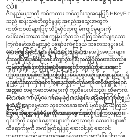
လဲ။
ဇီဝနည်းပညာကို အဓိကထား တင်သွင်းသူအနေဖြင့် HKeyBio
သည် ဆန်းသစ်တီထွင်မှုနှင့် အရည်အသွေးအတွက်
ကတိကဝတ်များဖြင့် သိပ္ပံဆိုင်ရာကျွမ်းကျင်မှုများကို
ပေါင်းစပ်ထားသည်။ ကျွန်ုပ်တို့သည် ယုံကြည်စိတ်ချရသော
ကြွက်မော်ဒယ်များနှင့် ပရော်ဖက်ရှင်နယ် သုတေသနပူးပေါင်း
မှာယူခြင်းနှင့် ပံ့ပိုးပေးခြင်း
ဆောင်ရွက်မှုကို ရှာဖွေနေသည့် သုတေသနအဖွဲ့အစည်းများ၊
ဆေးဝါးကုမ္ပဏီများနှင့် ဓာတ်ခွဲခန်းများကို ပံ့ပိုးပေးပါသည်။
မှာယူမှုလုပ်ငန်းစဉ်တစ်လျှောက် ရှင်းလင်းပြတ်သားသော
ကျွန်ုပ်တို့၏ အားသာချက်များတွင် ဘဝသိပ္ပံတွင် အထူး
လမ်းညွှန်မှုနှင့် တုံ့ပြန်မှုပံ့ပိုးမှုများကို ကျွန်ုပ်တို့ ပေးဆောင်
ကျွမ်းကျင်မှု၊ စိတ်ကြိုက်ပြုပြင်နိုင်မှုတွင် လိုက်လျောညီထွေရှိ
ပါသည်။ ကျွန်ုပ်တို့၏အဖွဲ့သည် မော်ဒယ်ရွေးချယ်မှု၊ နည်း
မှု၊ နှင့် သုတေသနရလဒ်များ တိုးတက်စေရန် အပ်နှံမှုတို့ပါဝင်
ပညာဆိုင်ရာ တိုင်ပင်ဆွေးနွေးမှုနှင့် စည်းကမ်းလိုက်နာမှုများ
သည်။
အတွက် စာရွက်စာတမ်းများကို ကူညီပေးပါသည်။ ထိရောက်
Rodent Animal Models အကြောင်း
သော ထောက်ပံ့ပို့ဆောင်ရေးနှင့် အရောင်းအပြီးတွင် ပံ့ပိုးကူညီ
FAQs
မှုသည် ချောမွေ့သော သုတေသနအဆက်ပြတ်မှုနှင့် ယုံကြည်
စိတ်ချရသော ပေးပို့မှုကို သေချာစေသည်။
ကြွက်တိရစ္ဆာန်ပုံစံများကို ဘာအတွက်အသုံးပြုကြသနည်း။
-
၎င်းတို့ကို ရောဂါယန္တရားများကို လေ့လာရန်၊ ဆေးဝါးများ၏
ထိရောက်မှုကို အကဲဖြတ်ရန်နှင့် ဆေးဝါးနှင့် ဆေးဝါး
သုတေသနတွင် ဘေးကင်းစေရန်အတွက် အသုံးပြုပါသည်။