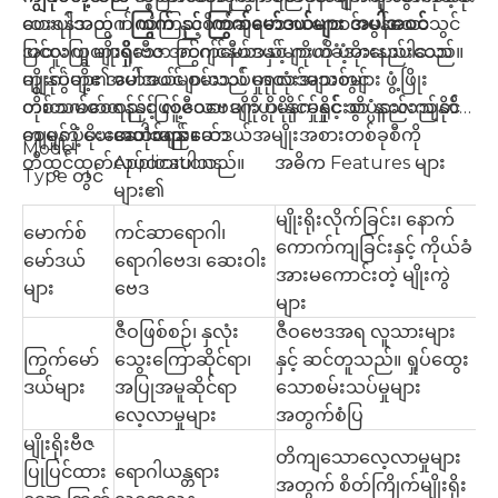
ပေးရန်အတွက် ယုံကြည်စိတ်ချရသော၊ ကောင်းမွန်သောသွင်
ထားပါသည် ။
ကြွက်
နှင့်
ကြွက်မော်ဒယ်များ အပါအဝင်
ပြင်လက္ခဏာရှိသော ကြွက်မော်ဒယ်များကို ပံ့ပိုးပေးပါသည်။
အထူးပြု မျိုးရိုးဗီဇ အင်ဂျင်နီယာနှင့် ကိုယ်ခံအားနည်းသော
ကျွန်ုပ်တို့၏ မော်ဒယ်များသည် ကုထုံးအသစ်များ ဖွံ့ဖြိုး
မျိုးကွဲများ အပါအဝင် စမ်းသပ်မှုရလဒ်များတွင်
တိုးတက်စေရန်နှင့် လူ့ဇီဝဗေဒကို ပိုမိုနက်ရှိုင်းစွာ နားလည်နိုင်
တစ်သမတ်တည်းဖြစ်သော၊ မျိုးပွားနိုင်မှုနှင့် သိပ္ပံနည်းကျတိ
စေရန် ပံ့ပိုးပေးပါသည်။
ကျမှုကို ပေးဆောင်ရန် မော်ဒယ်အမျိုးအစားတစ်ခုစီကို
အသုံးများသော
Model
တီထွင်ထုတ်လုပ်ထားပါသည်။
Applications
အဓိက Features များ
Type တွင်
များ၏
မျိုးရိုးလိုက်ခြင်း၊ နောက်
မောက်စ်
ကင်ဆာရောဂါ၊
ကောက်ကျခြင်းနှင့် ကိုယ်ခံ
မော်ဒယ်
ရောဂါဗေဒ၊ ဆေးဝါး
အားမကောင်းတဲ့ မျိုးကွဲ
များ
ဗေဒ
များ
ဇီဝဖြစ်စဉ်၊ နှလုံး
ဇီဝဗေဒအရ လူသားများ
ကြွက်မော်
သွေးကြောဆိုင်ရာ၊
နှင့် ဆင်တူသည်။ ရှုပ်ထွေး
ဒယ်များ
အပြုအမူဆိုင်ရာ
သောစမ်းသပ်မှုများ
လေ့လာမှုများ
အတွက်စံပြ
မျိုးရိုးဗီဇ
တိကျသောလေ့လာမှုများ
ပြုပြင်ထား
ရောဂါယန္တရား
အတွက် စိတ်ကြိုက်မျိုးရိုး