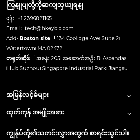
ကြှနျုပျတို့ကိုဆကျသှယျရနျ
ဖုန်း : +1 2396821165
Email :
tech@hkeybio.com
Add-
Boston site
「134 Coolidge Ave၊ Suite 2၊
Watertown၊ MA 02472」
တရုတ်ဆိုဒ်
「အခန်း 205၊ အဆောက်အဦး B၊ Ascendas
iHub Suzhou၊ Singapore Industrial Park၊ Jiangsu」
အမြန်လင့်ခ်များ
ထုတ်ကုန် အမျိုးအစား
ကျွန်ုပ်တို့၏သတင်းလွှာအတွက် စာရင်းသွင်းပါ။