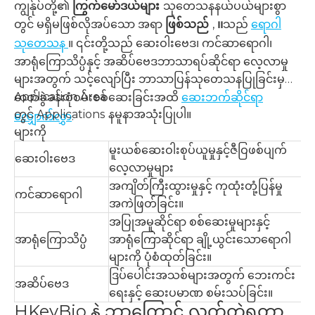
ကျွန်ုပ်တို့၏
ကြွက်မော်ဒယ်များ
သုတေသနနယ်ပယ်များစွာ
တွင် မရှိမဖြစ်လိုအပ်သော အရာ
ဖြစ်သည်
,
၊၊
သည်
ရောဂါ
သုတေသန
။ ၎င်းတို့သည် ဆေးဝါးဗေဒ၊ ကင်ဆာရောဂါ၊
အာရုံကြောသိပ္ပံနှင့် အဆိပ်ဗေဒဘာသာရပ်ဆိုင်ရာ လေ့လာမှု
များအတွက် သင့်လျော်ပြီး ဘာသာပြန်သုတေသနပြုခြင်းမှ
Application Area
ဓာတ်ခွဲခန်းစုံစမ်းစစ်ဆေးခြင်းအထိ
ဆေးဘက်ဆိုင်ရာ
တွင် Applications
နမူနာအသုံးပြုပါ။
လျှောက်လွှာ
.
များကို
မူးယစ်ဆေးဝါးစုပ်ယူမှုနှင့်ဇီဝြဖစ်ပျက်
ဆေးဝါးဗေဒ
လေ့လာမှုများ
အကျိတ်ကြီးထွားမှုနှင့် ကုထုံးတုံ့ပြန်မှု
ကင်ဆာရောဂါ
အကဲဖြတ်ခြင်း။
အပြုအမူဆိုင်ရာ စစ်ဆေးမှုများနှင့်
အာရုံကြောသိပ္ပံ
အာရုံကြောဆိုင်ရာ ချို့ယွင်းသောရောဂါ
များကို ပုံစံထုတ်ခြင်း။
ဒြပ်ပေါင်းအသစ်များအတွက် ဘေးကင်း
အဆိပ်ဗေဒ
ရေးနှင့် ဆေးပမာဏ စမ်းသပ်ခြင်း။
HKeyBio နဲ့ ဘာကြောင့် လက်တွဲရတာ