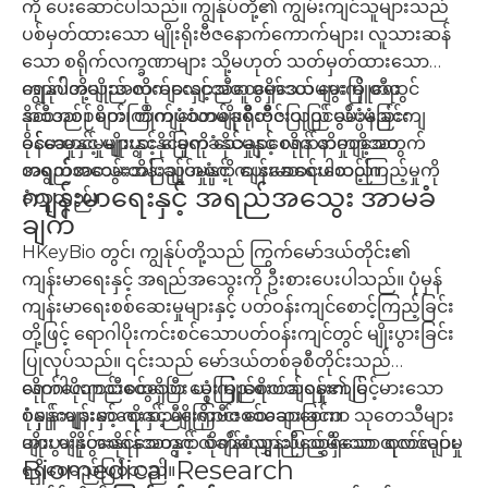
ကို ပေးဆောင်ပါသည်။ ကျွန်ုပ်တို့၏ ကျွမ်းကျင်သူများသည်
ပစ်မှတ်ထားသော မျိုးရိုးဗီဇနောက်ကောက်များ၊ လူသားဆန်
သော စရိုက်လက္ခဏာများ သို့မဟုတ် သတ်မှတ်ထားသော
ရောဂါအမျိုးအစားများနှင့်အတူ မော်ဒယ်များကို တီထွင်
ကျွန်ုပ်တို့သည် လိုက်လျောညီထွေရှိသော မွေးမြူရေး
နိုင်သည်။ စိတ်ကြိုက်ပုံစံတစ်ခုစီတိုင်းသည် သိပ္ပံနည်းကျ
အစီအစဉ်များ၊ တိကျသောမျိုးရိုးဗီဇပြုပြင်မွမ်းမံခြင်း
ခိုင်မာမှုနှင့် မျိုးပွားနိုင်မှုကို သေချာစေရန် တိကျသော
ဝန်ဆောင်မှုများနှင့် ခြေရာခံနိုင်မှုနှင့် လိုက်နာမှုတို့အတွက်
အရည်အသွေးထိန်းချုပ်မှုနှင့် ကျန်းမာရေးစောင့်ကြည့်မှုကို
စာရွက်စာတမ်းအပြည့်အစုံကို ပေးဆောင်ပါသည်။
ကျန်းမာရေးနှင့် အရည်အသွေး အာမခံ
ခံယူသည်။
ချက်
HKeyBio တွင်၊ ကျွန်ုပ်တို့သည် ကြွက်မော်ဒယ်တိုင်း၏
ကျန်းမာရေးနှင့် အရည်အသွေးကို ဦးစားပေးပါသည်။ ပုံမှန်
ကျန်းမာရေးစစ်ဆေးမှုများနှင့် ပတ်ဝန်းကျင်စောင့်ကြည့်ခြင်း
တို့ဖြင့် ရောဂါပိုးကင်းစင်သောပတ်ဝန်းကျင်တွင် မျိုးပွားခြင်း
ပြုလုပ်သည်။ ၎င်းသည် မော်ဒယ်တစ်ခုစီတိုင်းသည်
လိုက်လျောညီထွေရှိပြီး ယုံကြည်စိတ်ချရမှု၏ မြင့်မားသော
ရောဂါပိုးကင်းစင်သော မွေးမြူရေးပတ်ဝန်းကျင်
စံနှုန်းများနှင့် ကိုက်ညီကြောင်း သေချာစေကာ သုတေသီများ
ပုံမှန်ကျန်းမာရေးနှင့် မျိုးရိုးဗီဇစစ်ဆေးခြင်း။
အား မျိုးပွားနိုင်သောနှင့် လိုက်လျောညီထွေရှိသော ရလဒ်များ
မျိုးပွားနိုင်စေရန်အတွက် စံချိန်စံညွှန်းပြည့်မီသော ထုတ်လုပ်မှု
Biomedical Research
ရရှိစေမည်ဖြစ်သည်။