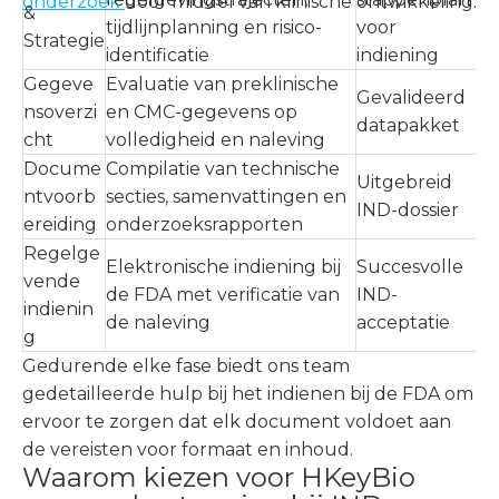
onderzoek
door middel van klinische ontwikkeling.
&
tijdlijnplanning en risico-
voor
Strategie
identificatie
indiening
Gegeve
Evaluatie van preklinische
Gevalideerd
nsoverzi
en CMC-gegevens op
datapakket
cht
volledigheid en naleving
Docume
Compilatie van technische
Uitgebreid
ntvoorb
secties, samenvattingen en
IND-dossier
ereiding
onderzoeksrapporten
Regelge
Elektronische indiening bij
Succesvolle
vende
de FDA met verificatie van
IND-
indienin
de naleving
acceptatie
g
Gedurende elke fase biedt ons team
gedetailleerde hulp bij het indienen bij de FDA om
ervoor te zorgen dat elk document voldoet aan
de vereisten voor formaat en inhoud.
Waarom kiezen voor HKeyBio