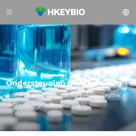
Ondersteuning IND-indiening
U bevindt zich hier:
Thuis
»
Productcategorie
»
IND-indieningsondersteuning