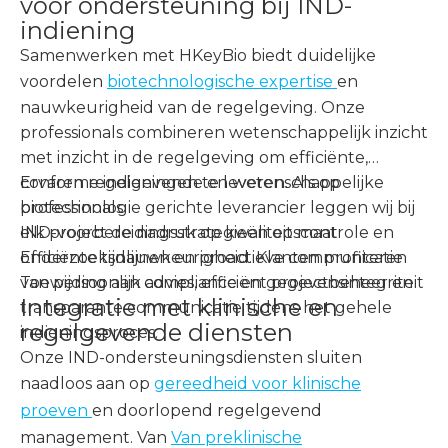
voor ondersteuning bij IND-
indiening
Samenwerken met HKeyBio biedt duidelijke
voordelen
biotechnologische expertise
en
nauwkeurigheid van de regelgeving. Onze
professionals combineren wetenschappelijk inzicht
met inzicht in de regelgeving om efficiënte,
conforme indieningen te leveren. Als op
Ervaren regelgevende en wetenschappelijke
biotechnologie gerichte leverancier leggen wij bij
professionals
elk project de nadruk op kwaliteitscontrole en
IND-voorbereidingsstrategieën op maat
onderzoeksnauwkeurigheid. Klanten profiteren
Efficiënte tijdlijnen en proactieve communicatie
van persoonlijk advies, efficiënt projectbeheer en
Toewijding aan compliance en gegevensintegriteit
Integratie met klinische en
transparante communicatie tijdens het gehele
regelgevende diensten
indieningsproces.
Onze IND-ondersteuningsdiensten sluiten
naadloos aan op
gereedheid voor klinische
proeven
en doorlopend regelgevend
management. Van
Van preklinische