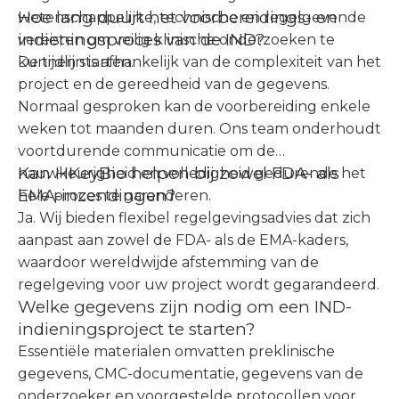
Hoe lang duurt het voorbereidings- en
wetenschappelijke, technische en regelgevende
indieningsproces van de IND?
vereisten om veilig klinische onderzoeken te
kunnen starten.
De tijdlijn is afhankelijk van de complexiteit van het
project en de gereedheid van de gegevens.
Normaal gesproken kan de voorbereiding enkele
weken tot maanden duren. Ons team onderhoudt
voortdurende communicatie om de
Kan HKeyBio helpen bij zowel FDA- als
nauwkeurigheid en volledigheid gedurende het
EMA-inzendingen?
hele proces te garanderen.
Ja. Wij bieden flexibel regelgevingsadvies dat zich
aanpast aan zowel de FDA- als de EMA-kaders,
waardoor wereldwijde afstemming van de
regelgeving voor uw project wordt gegarandeerd.
Welke gegevens zijn nodig om een ​​IND-
indieningsproject te starten?
Essentiële materialen omvatten preklinische
gegevens, CMC-documentatie, gegevens van de
onderzoeker en voorgestelde protocollen voor