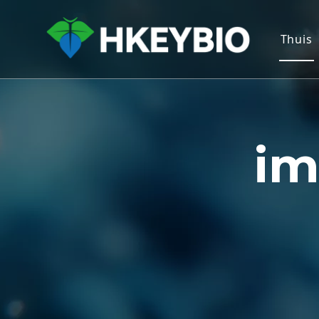
Thuis
im