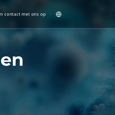
m contact met ons op
 (NHP).
 en
e
nten
kers