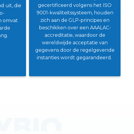
gecertificeerd volgens het ISO
 uit, die
9001-kwaliteitssysteem, houden
o-
zich aan de GLP-principes en
n omvat
beschikken over een AAALAC-
arde
accreditatie, waardoor de
ang.
wereldwijde acceptatie van
gegevens door de regelgevende
instanties wordt gegarandeerd.