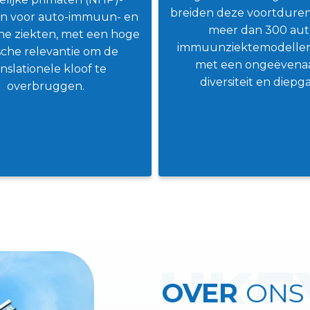
breiden deze voortdurend
n voor auto-immuun- en
meer dan 300 aut
che ziekten, met een hoge
immuunziektemodelle
ische relevantie om de
met een ongeëvena
anslationele kloof te
diversiteit en diepg
overbruggen.
OVER
ONS