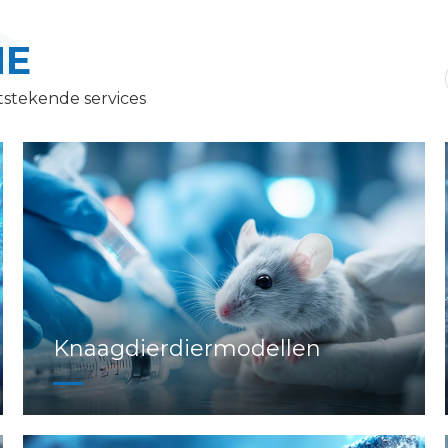
IE
tstekende services
Knaagdierdiermodellen