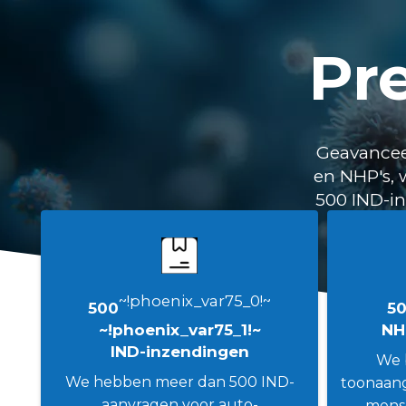
Pre
Geavancee
en NHP's, 
500 IND-in
~!phoenix_var75_0!~
500
5
~!phoenix_var75_1!~
NH
IND-inzendingen
We 
We hebben meer dan 500 IND-
toonaang
aanvragen voor auto-
mense