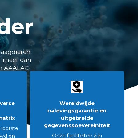
ider
naagdieren
or meer dan
 en AAALAC-
iverse
Wereldwijde
nalevingsgarantie en
atrix
uitgebreide
gegevenssoevereiniteit
rootste
Onze faciliteiten zijn
uwd en