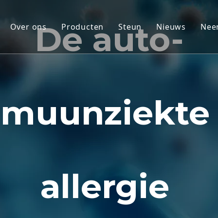
De auto-
Over ons
Producten
Steun
Nieuws
Nee
Modellen van niet-menselijke primaten
Dienst
Knaagdierdiermodellen
Downloaden
Menselijk weefsel en ex vivo-modellen
Veelgestelde vragen
muunziekte
Geïntegreerde werkzaamheidsevaluati
Getuigenissen van kla
Translationele geneeskunde en biomar
Ondersteuning IND-indiening
allergie