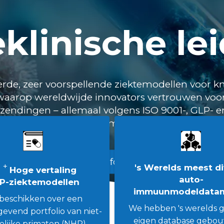
klinische le
rde, zeer voorspellende ziektemodellen voor k
waarop wereldwijde innovators vertrouwen vo
zendingen – allemaal volgens ISO 9001-, GLP-
normen.
Meer informatie
+
's Werelds meest d
0
Hoge vertaling
auto-
P-ziektemodellen
immuunmodeldatam
beschikken over een
We hebben 's werelds g
evend portfolio van niet-
eigen database gebo
lijke primaten (NHP)-