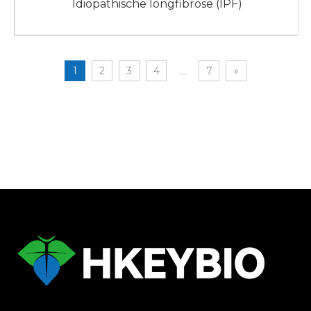
Idiopathische longfibrose (IPF)
1
2
3
4
...
7
»