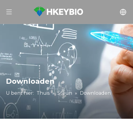
Downloaden
U bent hier:
Thuis
»
Steun
»
Downloaden