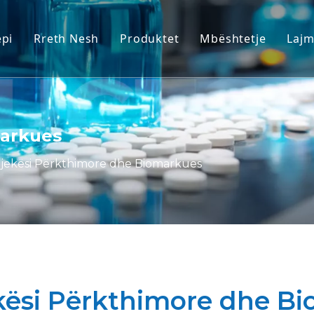
ëpi
Rreth Nesh
Produktet
Mbështetje
Laj
Modelet e Primatit Jo-Njerëzor (
Shërbimi
Modelet e kafshëve të brejtësve
Shkarkoni
Indet Njerëzore dhe Modelet Ex 
FAQ
markues
Vlerësimi i Integruar i Efikasiteti
Dëshmitë e klient
jekësi Përkthimore dhe Biomarkues
Mjekësi Përkthimore dhe Biomar
Mbështetja e dorëzimit të IND
kësi Përkthimore dhe B