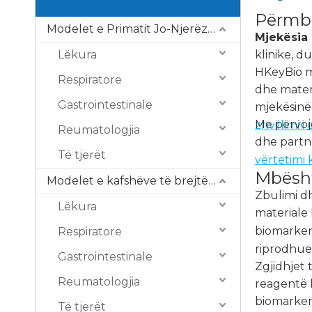
Përmbl
Modelet e Primatit Jo-Njerëzor (NHP).
Mjekësia
Lëkura
klinike, d
HKeyBio m
Respiratore
dhe mater
Gastrointestinale
mjekësinë 
Me përvoj
zhvillimi i
Reumatologjia
dhe partn
Të tjerët
vërtetimi k
Mbësht
Modelet e kafshëve të brejtësve
Zbulimi d
Lëkura
materiale 
biomarker
Respiratore
riprodhue
Gastrointestinale
Zgjidhjet 
Reumatologjia
reagentë b
biomarkerë
Të tjerët