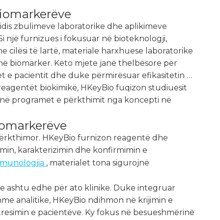
Biomarkerëve
 midis zbulimeve laboratorike dhe aplikimeve
Si një furnizues i fokusuar në bioteknologji,
ilësi të lartë, materiale harxhuese laboratorike
në biomarker. Këto mjete janë thelbësore për
 e pacientit dhe duke përmirësuar efikasitetin e
reagentët biokimikë, HKeyBio fuqizon studiuesit
në programet e përkthimit nga koncepti në
biomarkerëve
 përkthimor. HKeyBio furnizon reagentë dhe
imin, karakterizimin dhe konfirmimin e
imunologjia
, materialet tona sigurojnë
ike ashtu edhe për ato klinike. Duke integruar
hme analitike, HKeyBio ndihmon në krijimin e
htresimin e pacientëve. Ky fokus në besueshmërinë