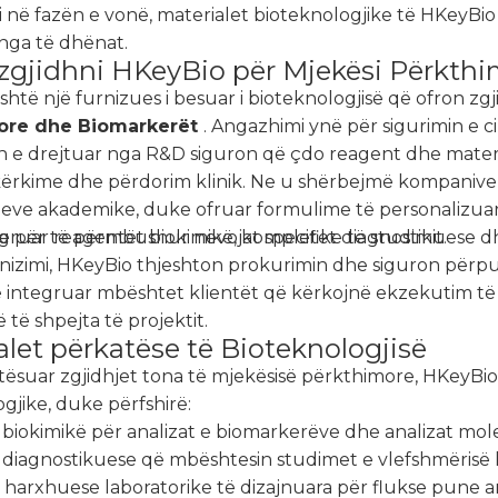
i në fazën e vonë, materialet bioteknologjike të HKeyB
 nga të dhënat.
 zgjidhni HKeyBio për Mjekësi Përkth
htë një furnizues i besuar i bioteknologjisë që ofron zgj
ore dhe Biomarkerët
. Angazhimi ynë për sigurimin e
in e drejtuar nga R&D siguron që çdo reagent dhe mate
 kërkime dhe përdorim klinik. Ne u shërbejmë kompanive 
oneve akademike, duke ofruar formulime të personalizu
e për të përmbushur nevojat specifike të studimit.
gruar reagentët biokimikë, kompletet diagnostikuese dh
rnizimi, HKeyBio thjeshton prokurimin dhe siguron përp
 e integruar mbështet klientët që kërkojnë ekzekutim t
të shpejta të projektit.
alet përkatëse të Bioteknologjisë
tësuar zgjidhjet tona të mjekësisë përkthimore, HKeyBio
gjike, duke përfshirë:
biokimikë për analizat e biomarkerëve dhe analizat mol
diagnostikuese që mbështesin studimet e vlefshmërisë k
 harxhuese laboratorike të dizajnuara për flukse pune 