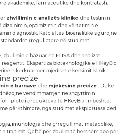
imore akademike, farmaceutike dhe kontratash.
për
zhvillimin e analizës klinike
dhe testimin
dizajnimin, optimizimin dhe vërtetimin e
min diagnostik. Këto aftësi bioanalitike sigurojnë
 standardet rregullatore në studimet
, zbulimin e bazuar në ELISA dhe analizat
 reagentit. Ekspertiza bioteknologjike e HKeyBio
ë e kërkuar për mjediset e kërkimit klinik.
inë precize
imin e barnave
dhe
mjekësinë precize
. Duke
 udhëzojnë vendimmarrjen në shqyrtimin
foli i plotë i produkteve të HKeyBio i mbështet
ime përkthimore, nga studimet eksploruese deri
gjia, imunologjia dhe çrregullimet metabolike,
 e trajtimit. Qoftë për zbulim të hershëm apo për