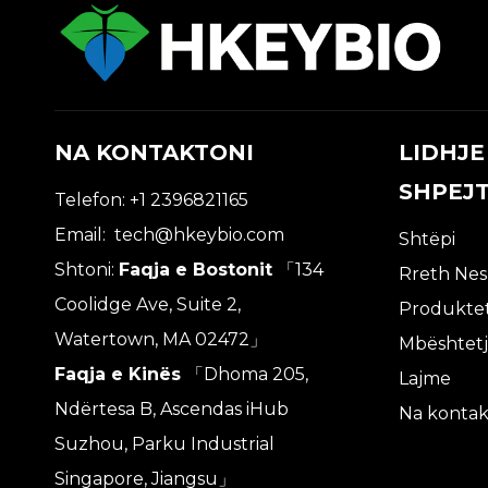
NA KONTAKTONI
LIDHJE
SHPEJ
Telefon: +1 2396821165
Email:
tech@hkeybio.com
Shtëpi
Shtoni:
Faqja e Bostonit
「134
Rreth Ne
Coolidge Ave, Suite 2,
Produkte
Watertown, MA 02472」
Mbështet
Faqja e Kinës
「Dhoma 205,
Lajme
Ndërtesa B, Ascendas iHub
Na kontak
Suzhou, Parku Industrial
Singapore, Jiangsu」