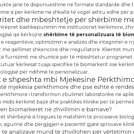
ukte janë të disponueshme në formate standarde dhe të p
hme si për kërkime në shkallë të vogël ashtu edhe për 
ritet dhe mbështetje për shërbime me
irëpret bashkëpunimin me institucionet kërkimore, zhvi
ogjisë që kërkojnë
shërbime të personalizuara të bi
e reagentëve, optimizimin e analizës dhe integrimin e r
 me qëllimet shkencore dhe rregullatore. Klientët mun
të furnizimit me shumicë për të mbështetur programet 
kutuar kërkesat tuaja specifike të biomarkerit ose kërki
ologjisë për ndihmë të personalizuar.
t e shpeshta mbi Mjekësinë Përkthim
htë mjekësia përkthimore dhe pse është e rëndë
përkthimore i transformon zbulimet laboratorike në apl
idis kërkimit bazë dhe praktikës klinike për të përmirës
ren biomarkerët në zhvillimin e barnave?
ët shërbejnë si tregues të matshëm të proceseve biologj
in, sigurinë dhe përgjigjen e pacientit gjatë sprovave klini
oje të analizave mund të zhvillohen për vërtetimi