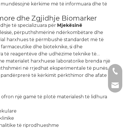
io mundësojnë kërkime më të informuara dhe të
imore dhe Zgjidhje Biomarker
idhje të specializuara për
Mjekësinë
 cilësisë, përputhshmërinë ndërkombëtare dhe
rial harxhues të përmbushë standardet më të
farmaceutike dhe bioteknike, si dhe
ara të reagentëve dhe udhëzime teknike të
e materialet harxhuese laboratorike brenda një
uthshmëri në rrjedhat eksperimentale të punës.
+1 2396
ë pandërprerë të kërkimit përkthimor dhe afate
+86- 1
tech@h
 ofron një gamë të plotë materialesh të lidhura
ekulare
linike
analitike të riprodhueshme