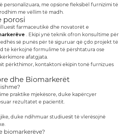
ersonalizuara, me opsione fleksibël furnizimi të
prodhim me vëllim të madh.
 porosi
lluesit farmaceutikë dhe novatorët e
omarkerëve
. Ekipi ynë teknik ofron konsultime për
rjedhës së punës për të siguruar që çdo projekt të
d të kërkojnë formulime të përshtatura ose
kërkimore afatgjata.
mit përkthimor, kontaktoni ekipin tonë furnizues
ore dhe Biomarkerët
sishme?
ikime praktike mjekësore, duke kapërcyer
uar rezultatet e pacientit.
ike, duke ndihmuar studiuesit të vlerësojnë
ke.
n e biomarkerëve?