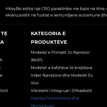
HKeyBio është një CRO paraklinike me bazë në Kinë, e
ekskluzivisht në fushat e sëmundjeve autoimune dhe
 TE
KATEGORIA E
TA
PRODUKTEVE
Modelet e Primatit Jo-Njerëzor
sh
(NHP).
t
Modelet e kafshëve të brejtësve
je
Indet Njerëzore dhe Modelet Ex
Vivo
toni
Vlerësimi i Integruar i Efikasitetit
Mjekësi Përkthimore dhe
Biomarkues