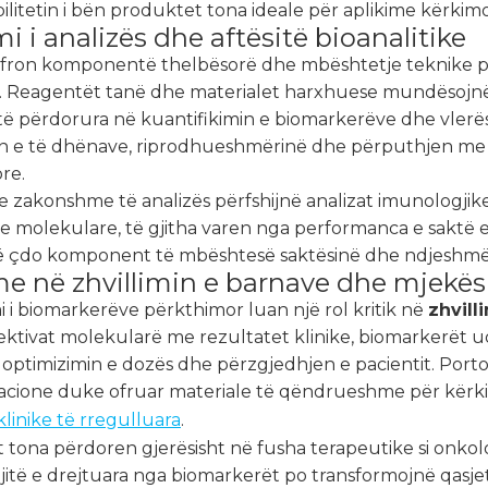
bilitetin i bën produktet tona ideale për aplikime kërk
mi i analizës dhe aftësitë bioanalitike
fron komponentë thelbësorë dhe mbështetje teknike 
ik. Reagentët tanë dhe materialet harxhuese mundësojnë 
të përdorura në kuantifikimin e biomarkerëve dhe vlerësi
tin e të dhënave, riprodhueshmërinë dhe përputhjen me
re.
 zakonshme të analizës përfshijnë analizat imunologjike
e molekulare, të gjitha varen nga performanca e saktë e
ë çdo komponent të mbështesë saktësinë dhe ndjeshmërin
me në zhvillimin e barnave dhe mjekës
i biomarkerëve përkthimor luan një rol kritik në
zhvill
jektivat molekularë me rezultatet klinike, biomarkerët
, optimizimin e dozës dhe përzgjedhjen e pacientit. Porto
kacione duke ofruar materiale të qëndrueshme për kërk
klinike të rregulluara
.
tona përdoren gjerësisht në fusha terapeutike si onkolo
jitë e drejtuara nga biomarkerët po transformojnë qasjet