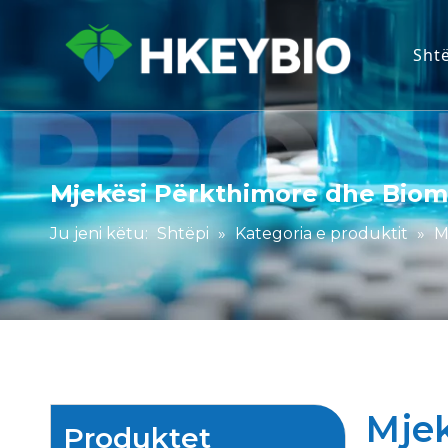
Sht
Mjekësi Përkthimore dhe Bio
Ju jeni këtu:
Shtëpi
»
Kategoria e produktit
»
M
Mje
Produktet