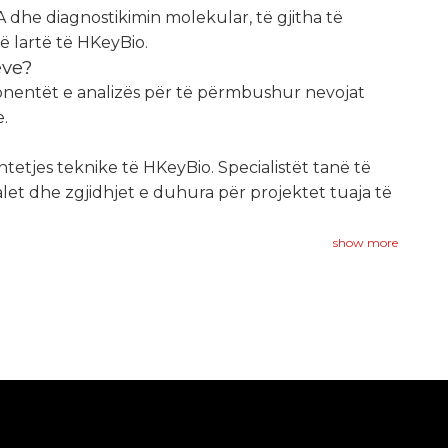
 dhe diagnostikimin molekular, të gjitha të
ë lartë të HKeyBio.
ëve?
onentët e analizës për të përmbushur nevojat
.
tetjes teknike të HKeyBio. Specialistët tanë të
alet dhe zgjidhjet e duhura për projektet tuaja të
show more