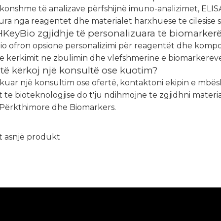
akonshme të analizave përfshijnë imuno-analizimet, ELISA
a nga reagentët dhe materialet harxhuese të cilësisë s
HKeyBio zgjidhje të personalizuara të biomarker
io ofron opsione personalizimi për reagentët dhe komp
të kërkimit në zbulimin dhe vlefshmërinë e biomarkerëve
të kërkoj një konsultë ose kuotim?
kuar një konsultim ose ofertë, kontaktoni ekipin e mbësh
t të bioteknologjisë do t'ju ndihmojnë të zgjidhni materi
 Përkthimore dhe Biomarkers.
t asnjë produkt