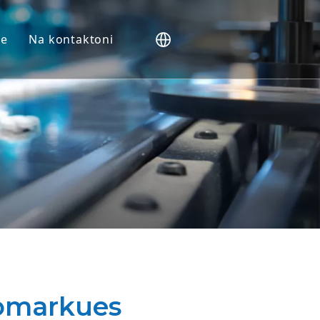
me
Na kontaktoni
NHP).
Vivo
t
it
kues
iomarkues