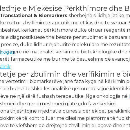
edhje e Mjekësisë Përkthimore dhe 
 Translational & Biomarkers
shërbejnë si lidhje jetike
uke nxitur zhvillimin terapeutik më efikas dhe të synuar. 
bështet kërkimet përkthimore duke ofruar reagentë me c
iale diagnostikuese thelbësore për studimet e bazuara 
precize, duke lidhur njohuritë molekulare me rezultatet
ë të gjerë në materialet kërkimore bioteknologjike dhe 
 drogës
.
erët farmaceutikë me burime të besueshme që avancoj
linik
.
etje për zbulimin dhe verifikimin e 
he vërtetimi i biomarkerëve janë faza kyçe në kërkimin
harxhuese të shkallës analitike që mundësojnë identifik
ëve në një sërë fushash terapeutike. Nga onkologjia në
shmëri dhe qëndrueshmëri gjatë çdo faze kërkimi.
tona thjeshtojnë rrjedhat e punës si për ekipet paraklin
iokimikë të kontrolluar me cilësi me platforma të fuqis
ve të vlefshëm që drejtojnë zhvillimin e ilaçeve dhe s