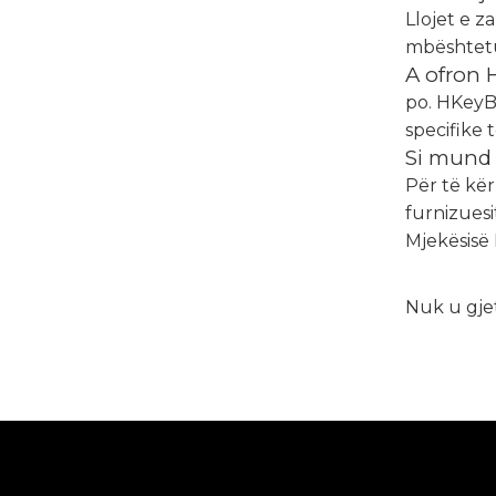
Llojet e z
mbështetur
A ofron 
po. HKeyB
specifike 
Si mund 
Për të kër
furnizuesi
Mjekësisë
Nuk u gje