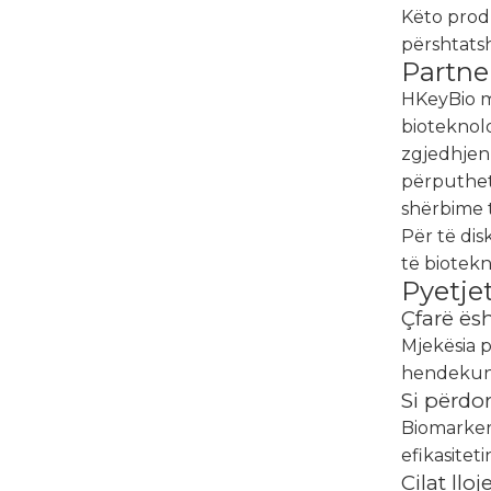
Këto prod
përshtats
Partne
HKeyBio m
bioteknol
zgjedhjen 
përputhet
shërbime 
Për të dis
të biotekn
Pyetje
Çfarë ës
Mjekësia 
hendekun m
Si përdo
Biomarker
efikasitet
Cilat ll