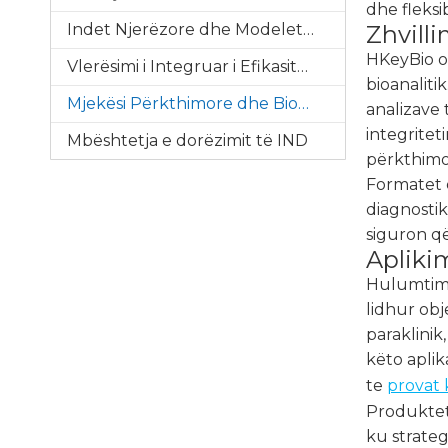
dhe fleksi
Indet Njerëzore dhe Modelet Ex Vivo
Zhvilli
HKeyBio o
Vlerësimi i Integruar i Efikasitetit
bioanalit
Mjekësi Përkthimore dhe Biomarkues
analizave 
integrite
Mbështetja e dorëzimit të IND
përkthimo
Formatet e
diagnostik
siguron q
Apliki
Hulumtimi 
lidhur ob
paraklinik
këto apli
te
provat 
Produktet 
ku strateg