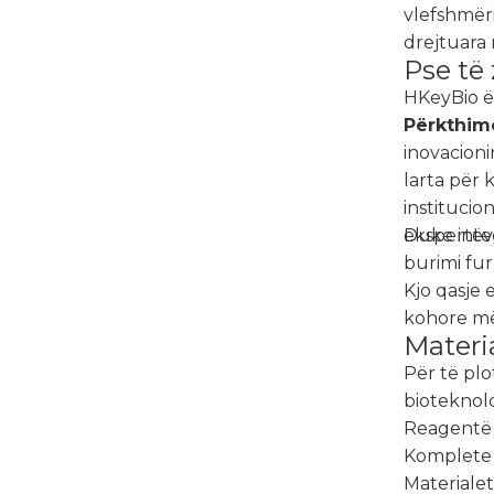
vlefshmër
drejtuara
Pse të
HKeyBio ës
Përkthim
inovacion
larta për
instituci
ekspertëv
Duke inte
burimi fu
Kjo qasje
kohore më 
Materi
Për të plo
bioteknolo
Reagentë 
Komplete 
Materialet