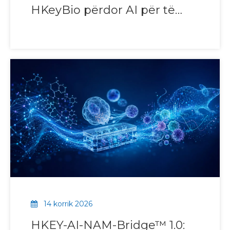
HKeyBio përdor AI për të
kuruar grupet e të dhënave
të modeleve autoimune
14 korrik 2026
HKEY-AI-NAM-Bridge™ 1.0: