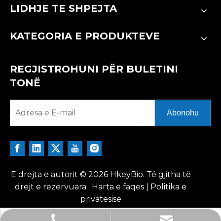
LIDHJE TE SHPEJTA
KATEGORIA E PRODUKTEVE
REGJISTROHUNI PËR BULETINI
TONË
Abonohu
E drejta e autorit ©
2026
HkeyBio. Të gjitha të
drejt e rezervuara.
Harta e faqes
|
Politika e
privatësisë