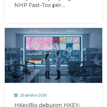
NHP Fast-Tox për
përshpejtimin e shqyrtimit
të rrezikut të sigurisë jo-GLP
NHP
25 qershor 2026
HKeyBio debuton HKEY-