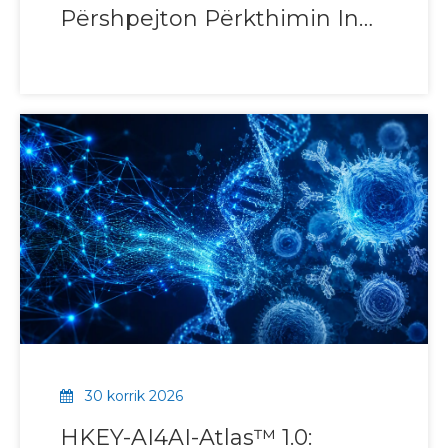
Përshpejton Përkthimin In
Vivo për Kandidatët e
Dizajnuar me AI
30 korrik 2026
HKEY-AI4AI-Atlas™ 1.0: