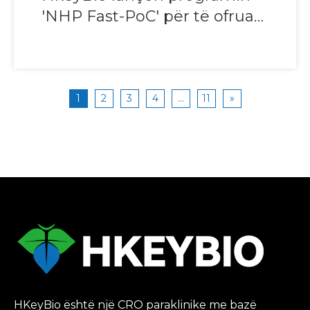
'NHP Fast-PoC' për të ofruar
Cyno PK/PD me kosto të ulët
dhe të dhëna zhvillimi mes
çmimeve në rritje të NHP
1
2
3
4
...
11
»
HKeyBio është një CRO paraklinike me bazë