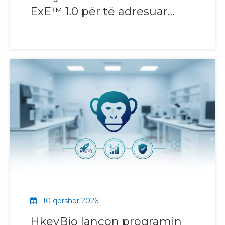
ExE™ 1.0 për të adresuar
pengesat paraklinike në
zhvillimin e barnave EoE dhe
EgE
10 qershor 2026
HkeyBio lançon programin