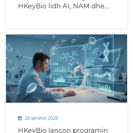
HKeyBio lidh AI, NAM dhe
dëshmi in Vivo
25 qershor 2026
HKeyBio lançon programin