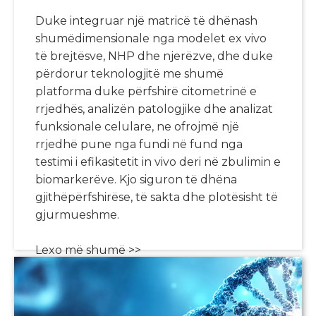
Duke integruar një matricë të dhënash
shumëdimensionale nga modelet ex vivo
të brejtësve, NHP dhe njerëzve, dhe duke
përdorur teknologjitë me shumë
platforma duke përfshirë citometrinë e
rrjedhës, analizën patologjike dhe analizat
funksionale celulare, ne ofrojmë një
rrjedhë pune nga fundi në fund nga
testimi i efikasitetit in vivo deri në zbulimin e
biomarkerëve. Kjo siguron të dhëna
gjithëpërfshirëse, të sakta dhe plotësisht të
gjurmueshme.
Lexo më shumë >>