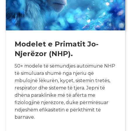
Modelet e Primatit Jo-
Njerëzor (NHP).
50+ modele të sëmundjes autoimune NHP
të simuluara shumë nga njeriu që
mbulojnë lëkurën, kyçet, sistemin tretës,
respirator dhe sisteme të tjera. Jepni të
dhëna paraklinike më të afërta me
fiziologjinë njerëzore, duke përmirësuar
ndjeshëm efikasitetin e përkthimit të
barnave.