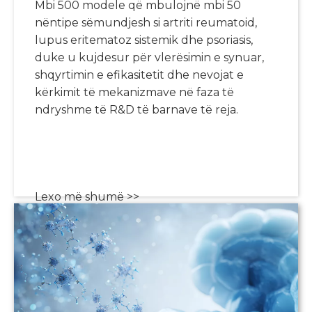
Mbi 500 modele që mbulojnë mbi 50
nëntipe sëmundjesh si artriti reumatoid,
lupus eritematoz sistemik dhe psoriasis,
duke u kujdesur për vlerësimin e synuar,
shqyrtimin e efikasitetit dhe nevojat e
kërkimit të mekanizmave në faza të
ndryshme të R&D të barnave të reja.
Lexo më shumë >>