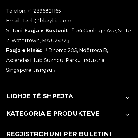
Telefon: +1 2396821165
Email:
tech@hkeybio.com
Shtoni:
Faqja e Bostonit
「134 Coolidge Ave, Suite
2, Watertown, MA 02472」
Faqja e Kinës
「Dhoma 205, Ndërtesa B,
Ascendas iHub Suzhou, Parku Industrial
Singapore, Jiangsu」
LIDHJE TË SHPEJTA
KATEGORIA E PRODUKTEVE
REGJISTROHUNI PËR BULETINI