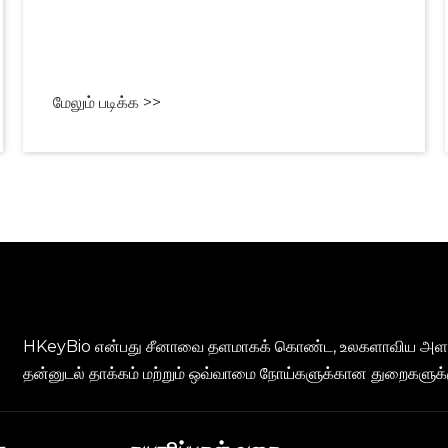
மேலும் படிக்க >>
HKeyBio என்பது சீனாவை தளமாகக் கொண்ட, உலகளாவிய அளவில்
தன்னுடல் தாக்கம் மற்றும் ஒவ்வாமை நோய்களுக்கான துறைகளுக்கு