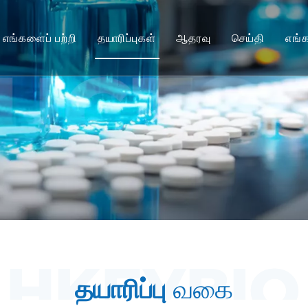
எங்களைப் பற்றி
தயாரிப்புகள்
ஆதரவு
செய்தி
எங்
மனிதரல்லாத பிரைமேட் (NHP) மாதிரிகள்
சேவை
கொறிக்கும் விலங்கு மாதிரிகள்
பதிவிறக்கவும்
மனித திசு & Ex Vivo மாதிரிகள்
அடிக்கடி கேட்கப்படும் கே
ஒருங்கிணைந்த செயல்திறன் மதிப்பீடு
வாடிக்கையாளர் சான்றுகள
மொழிபெயர்ப்பு மருத்துவம் & உயிரியல் குறிப்
IND சமர்ப்பிப்பு ஆதரவு
தயாரிப்பு
வகை