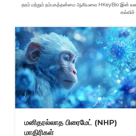
தரம் மற்றும் நம்பகத்தன்மை ஆகியவை HKeyBio இன் வளர்ச
கல்விச
மனிதரல்லாத பிரைமேட் (NHP)
மாதிரிகள்