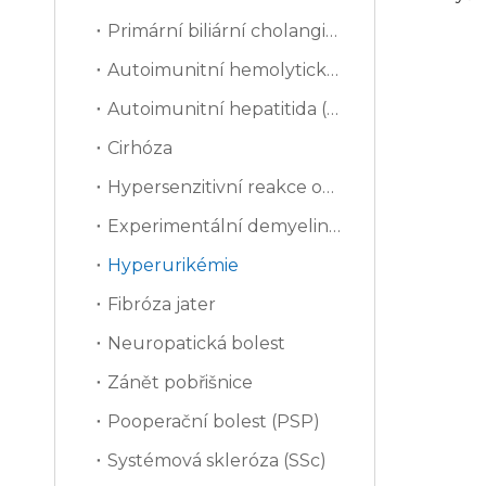
Primární biliární cholangitida (PBC)
Autoimunitní hemolytická anémie (AIHA)
Autoimunitní hepatitida (AIH)
Cirhóza
Hypersenzitivní reakce opožděného typu (DTH)
Experimentální demyelinizace
Hyperurikémie
Fibróza jater
Neuropatická bolest
Zánět pobřišnice
Pooperační bolest (PSP)
Systémová skleróza (SSc)