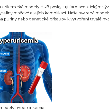
rurikemické modely HKB poskytují farmaceutickým výz
seliny močové a jejích komplikací. Naše ověřené modely h
a puriny nebo genetické přístupy k vytvoření trvalé hy
 modely hyperurikemie