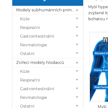
Myší hype
Modely subhumánních primátů (NHP).
zvýšené ky
Kůže
bohatou n
Respirační
Gastrointestinální
Revmatologie
Ostatní
Zvířecí modely hlodavců
Kůže
Respirační
Gastrointestinální
Revmatologie
Ostatní
Myší