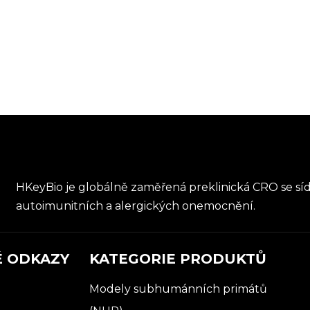
HKeyBio je globálně zaměřená preklinická CRO se síd
autoimunitních a alergických onemocnění.
É ODKAZY
KATEGORIE PRODUKTŮ
Modely subhumánních primátů