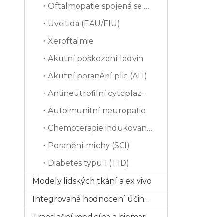
Oftalmopatie spojená se štítnou žlázou (TAO)
Uveitida (EAU/EIU)
Xeroftalmie
Akutní poškození ledvin
Akutní poranění plic (ALI)
Antineutrofilní cytoplazmatická protilátka
Autoimunitní neuropatie
Chemoterapie indukovaná periferní neuropatie (CIPN)
Poranění míchy (SCI)
Diabetes typu 1 (T1D)
Modely lidských tkání a ex vivo
Integrované hodnocení účinnosti
Translační medicína a biomarkery