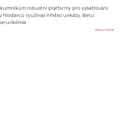
kumníkům robustní platformy pro vyšetřování
lodavců využívají inhibici urikázy, dietu
perurikémie.
show more