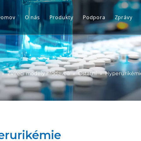
Domov
O nás
Produkty
Podpora
Zprávy
Modely subhumánních primátů (NH
Servis
Zvířecí modely hlodavců
Stáhnout
Modely lidských tkání a ex vivo
FAQ
Integrované hodnocení účinnosti
Ohlasy klientů
»
Zvířecí modely hlodavců
»
Ostatní
»
Hyperurikémi
Translační medicína a biomarkery
Podpora předkládání IND
erurikémie