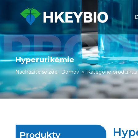
Hyperurikémie
Nacházíte se zde:
Domov
»
Kategorie produktu
Hyp
Produkty