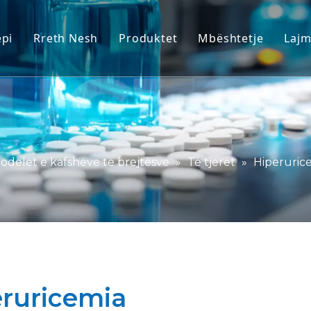
ëpi
Rreth Nesh
Produktet
Mbështetje
Laj
Modelet e Primatit Jo-Njerëzor (
Shërbimi
Modelet e kafshëve të brejtësve
Shkarkoni
Indet Njerëzore dhe Modelet Ex 
FAQ
Vlerësimi i Integruar i Efikasiteti
Dëshmitë e klient
odelet e kafshëve të brejtësve
»
Të tjerët
»
Hiperuric
Mjekësi Përkthimore dhe Biomar
Mbështetja e dorëzimit të IND
ruricemia