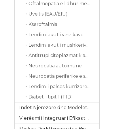
Oftalmopatia e lidhur me tiroiden (TAO)
Uveitis (EAU/EIU)
Kseroftalmia
Lëndimi akut i veshkave
Lëndimi akut i mushkërive (ALI)
Antitrupi citoplazmatik antineutrofil
Neuropatia autoimune
Neuropatia periferike e shkaktuar nga kimioterapia (CIPN)
Lëndimi i palcës kurrizore (SCI)
Diabeti i tipit 1 (T1D)
Indet Njerëzore dhe Modelet Ex Vivo
Vlerësimi i Integruar i Efikasitetit
Mjekësi Përkthimore dhe Biomarkues