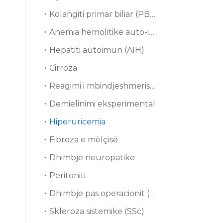
Kolangiti primar biliar (PBC)
Anemia hemolitike auto-imune (AIHA)
Hepatiti autoimun (AIH)
Cirroza
Reagimi i mbindjeshmërisë së tipit të vonuar (DTH)
Demielinimi eksperimental
Hiperuricemia
Fibroza e mëlçisë
Dhimbje neuropatike
Peritoniti
Dhimbje pas operacionit (PSP)
Skleroza sistemike (SSc)