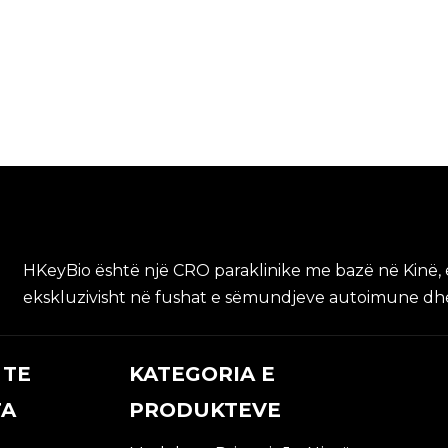
HKeyBio është një CRO paraklinike me bazë në Kinë, e
ekskluzivisht në fushat e sëmundjeve autoimune dhe
 TE
KATEGORIA E
TA
PRODUKTEVE