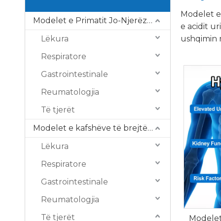
Modelet e
Modelet e Primatit Jo-Njerëzor (NHP).
e acidit u
Lëkura
ushqimin 
Respiratore
Gastrointestinale
Reumatologjia
Të tjerët
Modelet e kafshëve të brejtësve
Lëkura
Respiratore
Gastrointestinale
Reumatologjia
Të tjerët
Modelet