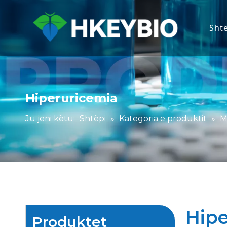
Sht
Hiperuricemia
Ju jeni këtu:
Shtëpi
»
Kategoria e produktit
»
M
Hipe
Produktet