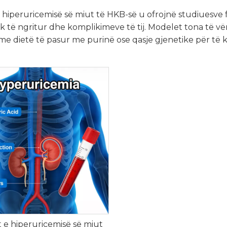
 hiperuricemisë së miut të HKB-së u ofrojnë studiuesve
rik të ngritur dhe komplikimeve të tij. Modelet tona të vë
me dietë të pasur me purinë ose qasje gjenetike për të 
 e hiperuricemisë së miut