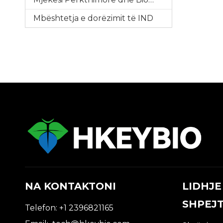
Mbështetja e dorëzimit të IND
NA KONTAKTONI
LIDHJE
SHPEJ
Telefon: +1 2396821165