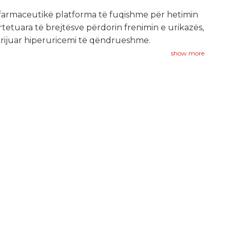
 farmaceutikë platforma të fuqishme për hetimin
rtetuara të brejtësve përdorin frenimin e urikazës,
krijuar hiperuricemi të qëndrueshme.
show more