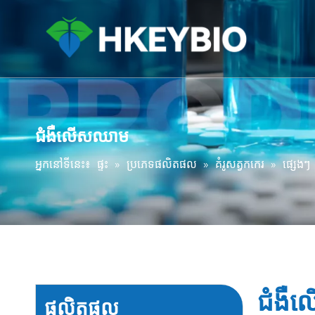
ជំងឺលើសឈាម
អ្នកនៅទីនេះ៖
ផ្ទះ
»
ប្រភេទផលិតផល
»
គំរូសត្វកកេរ
»
ផ្សេងៗ
ជំងឺ
ផលិតផល