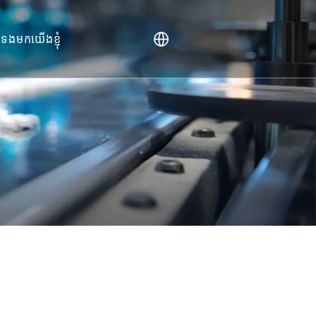
់ទងមកយើងខ្ញុំ
)