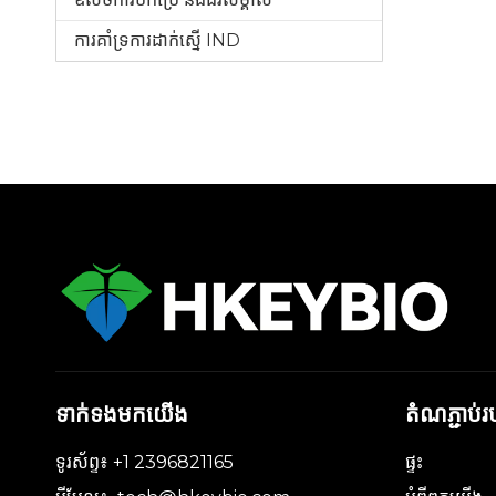
ការគាំទ្រការដាក់ស្នើ IND
ទាក់ទងមកយើង
តំណភ្ជាប់
ទូរស័ព្ទ៖ +1 2396821165
ផ្ទះ