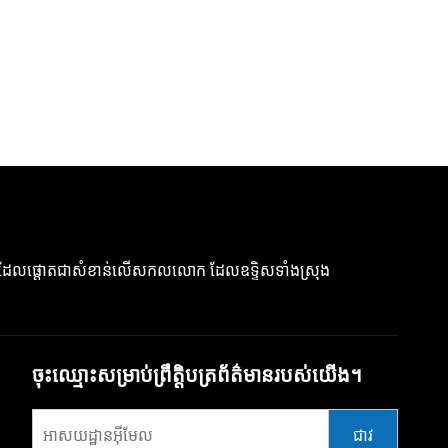
ដែលផ្តោតជាសំខាន់លើសកលលោក ដែលឧទ្ទិសទាំងស្រុង
ចុះឈ្មោះសម្រាប់ព្រឹត្តិបត្រព័ត៌មានរបស់យើង។
ជាវ