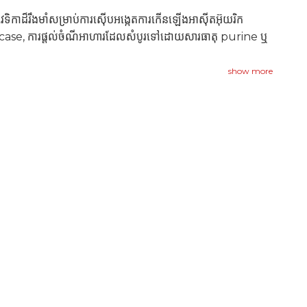
ាដ៏រឹងមាំសម្រាប់ការស៊ើបអង្កេតការកើនឡើងអាស៊ីតអ៊ុយរិក
uricase, ការផ្តល់ចំណីអាហារដែលសំបូរទៅដោយសារធាតុ purine ឬ
show more