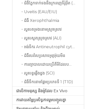
ជំងឺភ្នែកទាក់ទងនឹងក្រពេញទីរ៉ូអ៊ីត (TAO)
Uveitis (EAU/EIU)
ជំងឺ Xerophthalmia
របួសតម្រងនោមស្រួចស្រាវ
របួសសួតស្រួចស្រាវ (ALI)
អង់ទីករ Antineutrophil cytoplasmic
ជំងឺសរសៃប្រសាទអូតូអ៊ុយមីន
ការព្យាបាលដោយប្រើគីមីដែលបណ្ដាលមកពីសរសៃប្រសាទគ្រឿងកុំព្យូទ័រ (CIPN)
របួសខួរឆ្អឹងខ្នង (SCI)
ជំងឺទឹកនោមផ្អែមប្រភេទទី 1 (T1D)
ជាលិកាមនុស្ស និងម៉ូដែល Ex Vivo
ការវាយតម្លៃប្រសិទ្ធភាពរួមបញ្ចូលគ្នា
ឱសថការបកប្រែ និងជីវសម្គាល់