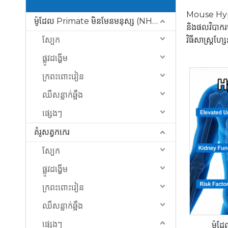
Mouse Hyper
ម៉ូដែល Primate មិនមែនមនុស្ស (NHP)
និងផលវិបាករ
ស្បែក
វិធីសាស្រ្តហ
ផ្លូវដង្ហើម
ក្រពះពោះវៀន
ឈឺសន្លាក់ឆ្អឹង
ផ្សេងៗ
គំរូសត្វកកេរ
ស្បែក
ផ្លូវដង្ហើម
ក្រពះពោះវៀន
ឈឺសន្លាក់ឆ្អឹង
ផ្សេងៗ
ម៉ូដ