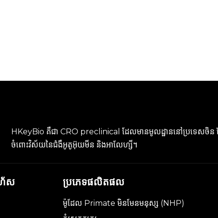
HKeyBio គឺជា CRO preclinical ដែលមានមូលដ្ឋាននៅប្រទេសចិន 
ចំពោះវិស័យនៃជំងឺអូតូអ៊ុយមីន និងអាលែហ្សី។
រហ័ស
ប្រភេទផលិតផល
ម៉ូដែល Primate មិនមែនមនុស្ស (NHP)