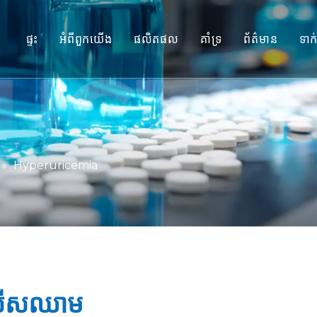
ផ្ទះ
អំពីពួកយើង
ផលិតផល
គាំទ្រ
ព័ត៌មាន
ទាក
ម៉ូដែល Primate មិនមែនមនុស្ស (NHP
សេវាកម្ម
គំរូសត្វកកេរ
ទាញយក
ជាលិកាមនុស្ស និងម៉ូដែល Ex Vivo
សំណួរគេសួរញឹកញាប់
ការវាយតម្លៃប្រសិទ្ធភាពរួមបញ្ចូលគ្នា
សក្ខីកម្មរបស់អតិថិជន
»
Hyperuricemia
ឱសថការបកប្រែ និងជីវសម្គាល់
ការគាំទ្រការដាក់ស្នើ IND
លើសឈាម