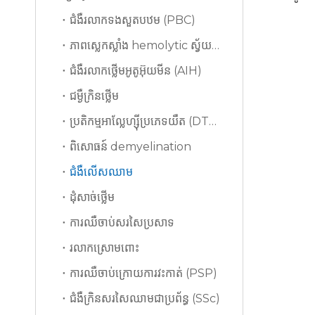
ជំងឺរលាកទងសួតបឋម (PBC)
ភាពស្លេកស្លាំង hemolytic ស្វ័យប្រវត្តិ (AIHA)
ជំងឺរលាកថ្លើមអូតូអ៊ុយមីន (AIH)
ជម្ងឺក្រិនថ្លើម
ប្រតិកម្មអាល្លែហ្ស៊ីប្រភេទយឺត (DTH)
ពិសោធន៍ demyelination
ជំងឺលើសឈាម
ដុំសាច់ថ្លើម
ការឈឺចាប់សរសៃប្រសាទ
រលាកស្រោមពោះ
ការឈឺចាប់ក្រោយការវះកាត់ (PSP)
ជំងឺក្រិនសរសៃឈាមជាប្រព័ន្ធ (SSc)