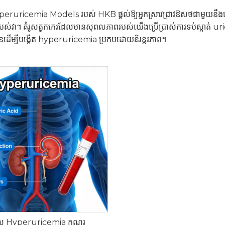
uricemia Models របស់ HKB ផ្តល់ឱ្យអ្នកស្រាវជ្រាវឱសថជាមួយនឹងវេទិក
បស់វា។ គំរូសត្វកកេរដែលមានសុពលភាពរបស់យើងប្រើប្រាស់ការទប់ស្កាត់ 
្សែនដើម្បីបង្កើត hyperuricemia ប្រកបដោយនិរន្តរភាព។
ែល Hyperuricemia កណ្តុរ