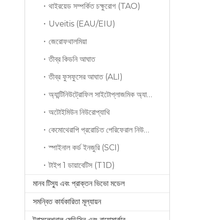
থাইরয়েড সম্পর্কিত চক্ষুরোগ (TAO)
Uveitis (EAU/EIU)
জেরোফথালমিয়া
তীব্র কিডনি আঘাত
তীব্র ফুসফুসের আঘাত (ALI)
অ্যান্টিনিউট্রোফিল সাইটোপ্লাজমিক অ্যান্টিবডি
অটোইমিউন নিউরোপ্যাথি
কেমোথেরাপি প্ররোচিত পেরিফেরাল নিউরোপ্যাথি (সিআইপিএন)
স্পাইনাল কর্ড ইনজুরি (SCI)
টাইপ 1 ডায়াবেটিস (T1D)
মানব টিস্যু এবং প্রাক্তন ভিভো মডেল
সমন্বিত কার্যকারিতা মূল্যায়ন
ট্রান্সলেশনাল মেডিসিন এবং বায়োমার্কার