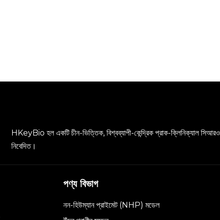
HKeyBio হল একটি চীন-ভিত্তিক, বিশ্বব্যাপী-কেন্দ্রিক প্রাক-ক্লিনিক্যাল সিআরও 
নিবেদিত।
পণ্য বিভাগ
নন-হিউম্যান প্রাইমেট (NHP) মডেল