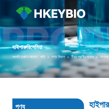
হাইপারুরিসেমিয়া
আপনি এখানে আছেন:
বাড়ি
»
পণ্য বিভাগ
»
ইঁদুর প্রাণীর মডেল
»
অন্যরা
হাইপারু
পণ্য