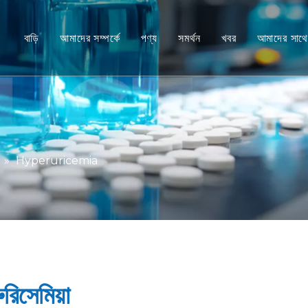
বাড়ি
আমাদের সম্পর্কে
পণ্য
সমর্থন
খবর
আমাদের সাথ
নন-হিউম্যান প্রাইমেট (NHP) মডেল
সেবা
ইঁদুর প্রাণীর মডেল
ডাউনলোড করুন
মানব টিস্যু এবং প্রাক্তন ভিভো মডেল
FAQ
সমন্বিত কার্যকারিতা মূল্যায়ন
ক্লায়েন্ট প্রশংসাপত্র
»
Hyperuricemia
ট্রান্সলেশনাল মেডিসিন এবং বায়োমার্কার
IND জমা সমর্থন
রিসেমিয়া