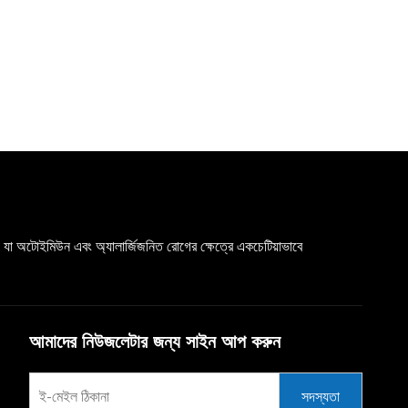
যা অটোইমিউন এবং অ্যালার্জিজনিত রোগের ক্ষেত্রে একচেটিয়াভাবে
আমাদের নিউজলেটার জন্য সাইন আপ করুন
সদস্যতা