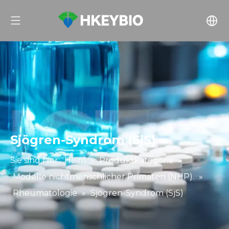
Sjögren-Syndrom (SjS)
Sie sind hier:
Heim
»
Produktkategorie
»
Modelle nichtmenschlicher Primaten (NHP).
»
Rheumatologie
»
Sjögren-Syndrom (SjS)