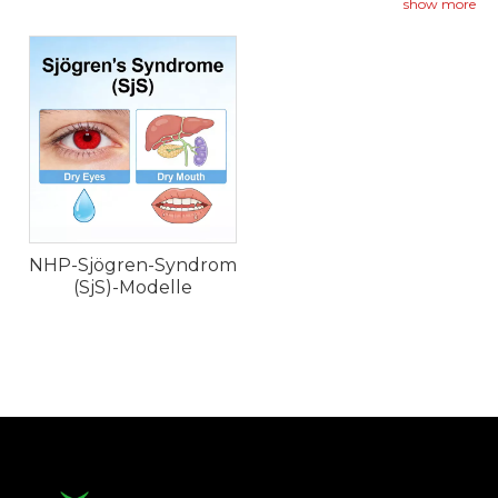
Primatenmodelle reproduzieren wichtige
show more
Merkmale des Sjögren-Syndroms, darunter
Tränen- und Speicheldrüsenentzündungen,
Autoantikörperproduktion und exokrine
Dysfunktion.
NHP-Sjögren-Syndrom
(SjS)-Modelle