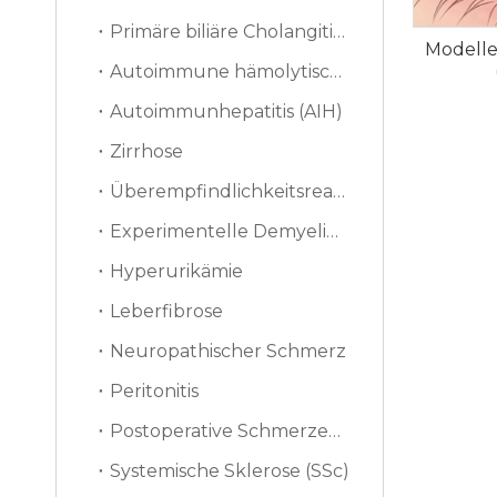
Primäre biliäre Cholangitis (PBC)
Modelle
Autoimmune hämolytische Anämie (AIHA)
Autoimmunhepatitis (AIH)
Zirrhose
Überempfindlichkeitsreaktion vom verzögerten Typ (DTH)
Experimentelle Demyelinisierung
Hyperurikämie
Leberfibrose
Neuropathischer Schmerz
Peritonitis
Postoperative Schmerzen (PSP)
Systemische Sklerose (SSc)