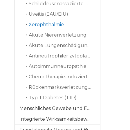
Schilddrüsenassoziierte Ophthalmopathie (TAO)
Uveitis (EAU/EIU)
Xerophthalmie
Akute Nierenverletzung
Akute Lungenschädigung (ALI)
Antineutrophiler zytoplasmatischer Antikörper
Autoimmunneuropathie
Chemotherapie-induzierte periphere Neuropathie (CIPN)
Rückenmarksverletzung (SCI)
Typ-1-Diabetes (T1D)
Menschliches Gewebe und Ex-vivo-Modelle
Integrierte Wirksamkeitsbewertung
Translationale Medizin und Biomarker