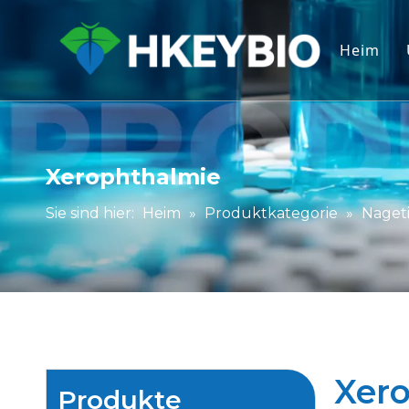
Heim
Xerophthalmie
Sie sind hier:
Heim
»
Produktkategorie
»
Nageti
Xer
Produkte