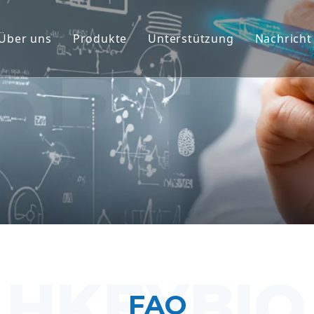
Über uns
Produkte
Unterstützung
Nachricht
Modelle nichtmenschlicher Primaten (NHP
Service
Nagetier-Tiermodelle
Herunterladen
Menschliches Gewebe und Ex-vivo-Modell
FAQ
Integrierte Wirksamkeitsbewertung
Kundenstimmen
Translationale Medizin und Biomarker
IND-Einreichungsunterstützung
FAQ