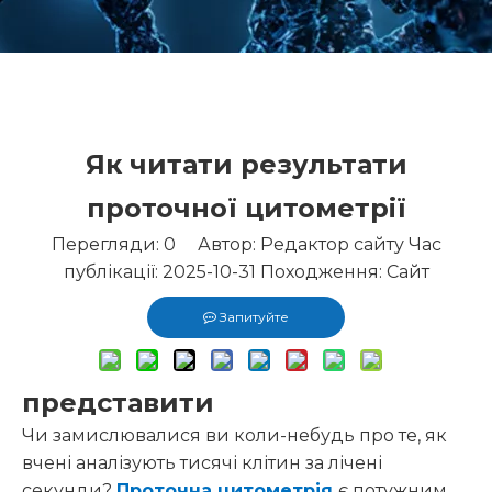
Як читати результати
проточної цитометрії
Перегляди:
0
Автор: Редактор сайту Час
публікації: 2025-10-31 Походження:
Сайт
Запитуйте
представити
Чи замислювалися ви коли-небудь про те, як
вчені аналізують тисячі клітин за лічені
секунди?
Проточна цитометрія
є потужним