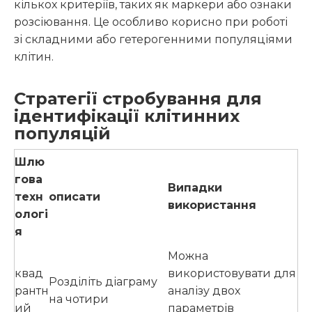
кількох критеріїв, таких як маркери або ознаки
розсіювання. Це особливо корисно при роботі
зі складними або гетерогенними популяціями
клітин.
Стратегії стробування для
ідентифікації клітинних
популяцій
Шлю
гова
Випадки
техн
описати
використання
ологі
я
Можна
квад
використовувати для
Розділіть діаграму
рантн
аналізу двох
на чотири
ий
параметрів