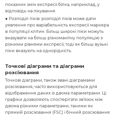
показник змін експресії білка, наприклад, у
відповідь на лікування.
● Розподіл піків: розподіл піків може дати
уявлення про варіабельність експресії маркера
в популяції клітин. Більш широкі піки можуть
вказувати на більш різноманітну популяцію з
різними рівнями експресії, тоді як більш вузькі
піки вказують на однорідність.
Точкові діаграми та діаграми
розсіювання
Точкові діаграми, також звані діаграмами
розсіювання, часто використовуються для
відображення даних із двома параметрами. Ці
графіки дозволяють спостерігати зв’язок між
двома різними параметрами, такими як
прямий розсіювання (FSC) і бічний розсіювання