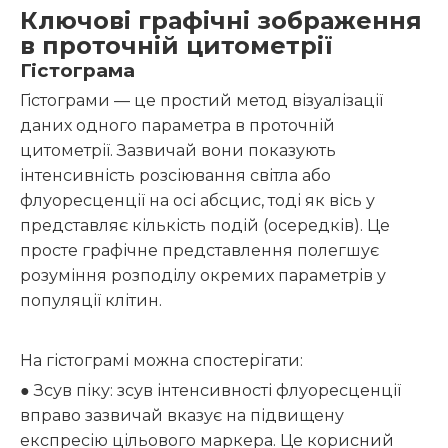
Ключові графічні зображення
в проточній цитометрії
Гістограма
Гістограми — це простий метод візуалізації
даних одного параметра в проточній
цитометрії. Зазвичай вони показують
інтенсивність розсіювання світла або
флуоресценції на осі абсцис, тоді як вісь у
представляє кількість подій (осередків). Це
просте графічне представлення полегшує
розуміння розподілу окремих параметрів у
популяції клітин.
На гістограмі можна спостерігати:
● Зсув піку: зсув інтенсивності флуоресценції
вправо зазвичай вказує на підвищену
експресію цільового маркера. Це корисний