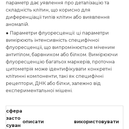
параметр дає уявлення про деталізацію та
складність клітин, що корисно для
диференціації типів клітин або виявлення
аномалій.
● Параметри флуоресценції: ці параметри
вимірюють інтенсивність специфічної
флуоресценції, що випромінюється міченим
антитілом, барвником або білком. Вимірюючи
флуоресценцію багатьох маркерів, проточна
цитометрія може ідентифікувати конкретні
клітинні компоненти, такі як специфічні
рецептори, ДНК або білки, залежно від
експериментальної мішені.
сфера
засто
описати
використовувати
суван