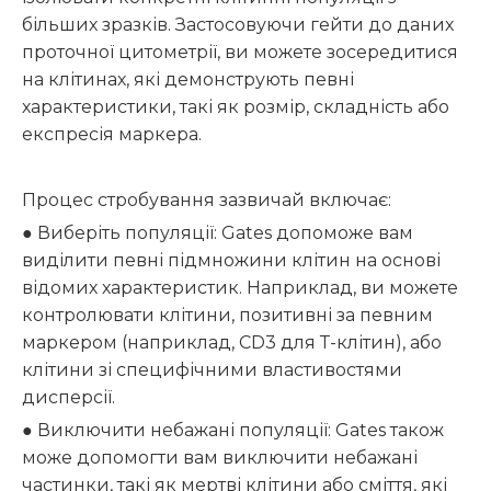
більших зразків. Застосовуючи гейти до даних
проточної цитометрії, ви можете зосередитися
на клітинах, які демонструють певні
характеристики, такі як розмір, складність або
експресія маркера.
Процес стробування зазвичай включає:
● Виберіть популяції: Gates допоможе вам
виділити певні підмножини клітин на основі
відомих характеристик. Наприклад, ви можете
контролювати клітини, позитивні за певним
маркером (наприклад, CD3 для Т-клітин), або
клітини зі специфічними властивостями
дисперсії.
● Виключити небажані популяції: Gates також
може допомогти вам виключити небажані
частинки, такі як мертві клітини або сміття, які