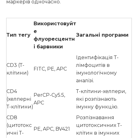
маркерів одночасно.
Використовуйт
е
Тип тегу
Загальні програми
флуоресцентн
і барвники
Ідентифікація Т-
CD3 (Т-
лімфоцитів в
FITC, PE, APC
клітини)
імунологічному
аналізі.
CD4
Т-клітини-хелпери,
PerCP-Cy5.5,
(хелперні
які розпізнають
APC
Т-клітини)
імунну функцію.
CD8
Розпізнавання
(цитотокс
цитотоксичних Т-
PE, APC, BV421
ичні Т-
клітин в імунних