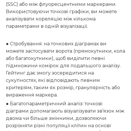
(SSC) або між флуоресцентними маркерами.
Використовуючи точкові графіки, ви можете
аналізувати кореляцію між кількома
параметрами в одній візуалізації.
● Стробування: на точкових діаграмах ви
можете застосувати ворота (прямокутники, кола
або багатокутники), щоб виділити певні
підмножини комірок для подальшого аналізу.
Гейтинг дає змогу зосередитися на
сукупностях, які відповідають певним
критеріям, таким як розмір, гранулярність або
вираження маркера.
● Багатопараметричний аналіз: точкові
діаграми допомагають візуалізувати зв’язок між
двома чи більше змінними, дозволяючи
розрізняти різні популяції клітин на основі