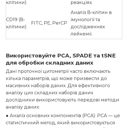
клітини)
реакціях.
Аналіз В-клітин в
CD19 (В-
імунології та
FITC, PE, PerCP
клітини)
дослідженнях
лейкемії.
Використовуйте
PCA, SPADE та tSNE
для обробки складних даних
Дані проточної цитометрії часто включають
кілька параметрів, що може призвести до
масивних наборів даних. Для ефективного
аналізу цих складних наборів даних
дослідники використовують передові методи
аналізу даних:
● Аналіз основних компонентів (PCA): PCA — це
статистичний метод, який використовується