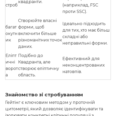
квадранти.
строб
(наприклад, FSC
проти SSC).
Створюйте власні
Ідеально підходить
багат
форми, щоб
для тих, хто має більш
окутн
включити більше
складні або
ик
різноманітних точок
неправильні форми.
даних.
Еліпт
Подібно до
Ефективний для
ичні
Квадранта, але
неконцентрованих
ворот
створює еліптичну
натовпів.
а
область.
Знайомство зі стробуванням
Гейтінг є ключовим методом у проточній
цитометрії, який дозволяє ідентифікувати та
ізолювати конкретні клітинні популяції з