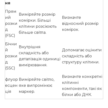
ня
Прям
Виміряйте розмір
ий
Визначте
комірки. Більші
розки
відносний розмір
клітини розсіюють
д
комірок.
більше світла.
(FSC)
Бічни
Внутрішня
й
Допомагає оцінити
складність або
розки
складність або
деталізація одиниці
д
структуру клітини.
вимірювання.
(SSC)
Визначте конкретні
флуор
Виміряйте світло,
клітинні
есцен
яке випромінює
компоненти, такі як
ція
маркер.
білки або ДНК.