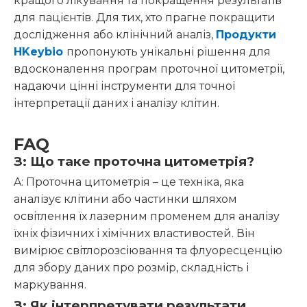
кращого лікування та покращення результатів
для пацієнтів. Для тих, хто прагне покращити
дослідження або клінічний аналіз,
Продукти
HKeybio
пропонують унікальні рішення для
вдосконалення програм проточної цитометрії,
надаючи цінні інструменти для точної
інтерпретації даних і аналізу клітин.
FAQ
З: Що таке проточна цитометрія?
A: Проточна цитометрія – це техніка, яка
аналізує клітини або частинки шляхом
освітлення їх лазерним променем для аналізу
їхніх фізичних і хімічних властивостей. Він
вимірює світлорозсіювання та флуоресценцію
для збору даних про розмір, складність і
маркування.
З: Як інтерпретувати результати