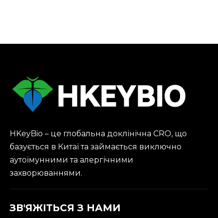
знижує ціни на
розробці ліків
аутоімунні моделі
NHP на тлі
глобального
дефіциту мавп
HKeyBio – це глобальна доклінічна CRO, що
базується в Китаї та займається виключно
аутоімунними та алергічними
захворюваннями.
ЗВ'ЯЖІТЬСЯ З НАМИ