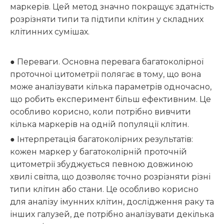
маркерів. Цей метод значно покращує здатність
розрізняти типи та підтипи клітин у складних
клітинних сумішах.
● Переваги. Основна перевага багатоколірної
проточної цитометрії полягає в тому, що вона
може аналізувати кілька параметрів одночасно,
що робить експеримент більш ефективним. Це
особливо корисно, коли потрібно вивчити
кілька маркерів на одній популяції клітин.
● Інтерпретація багатоколірних результатів:
кожен маркер у багатоколірній проточній
цитометрії збуджується певною довжиною
хвилі світла, що дозволяє точно розрізняти різні
типи клітин або стани. Це особливо корисно
для аналізу імунних клітин, дослідження раку та
інших галузей, де потрібно аналізувати декілька