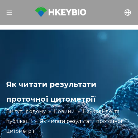
Як читати результати
проточної цитометрії
Ви тут:
додому
»
Новини
»
Наукові ідеї та
публікації
»
Як читати результати проточної
цитометрії