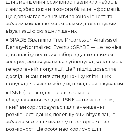
для зменшення розмірності великих наборів
даних, зберігаючи якомога більше інформації.
Це допомагає визначити закономірності та
зв’язки між кількома змінними, полегшуючи
візуалізацію складних даних.
● SPADE (Spanning Tree Progression Analysis of
Density-Normalized Events): SPADE — це техніка
для аналізу великих наборів даних шляхом
зосередження уваги на субпопуляціях клітин у
гетерогенній популяції. Цей підхід дозволяє
дослідникам вивчати динаміку клітинних
популяцій з часом або у відповідь на лікування.
● tSNE (t-розподілене стохастичне
вбудовування сусідів): tSNE — це алгоритм,
який використовується для зменшення
розмірності даних, полегшуючи візуалізацію
зв’язків між клітинками у просторі високої
розмірності. Це особливо корисно для