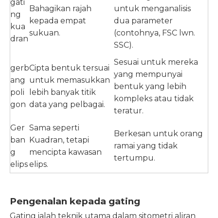
gati
Bahagikan rajah
untuk menganalisis
ng
kepada empat
dua parameter
kua
sukuan.
(contohnya, FSC lwn.
dran
SSC).
Sesuai untuk mereka
gerb
Cipta bentuk tersuai
yang mempunyai
ang
untuk memasukkan
bentuk yang lebih
poli
lebih banyak titik
kompleks atau tidak
gon
data yang pelbagai.
teratur.
Ger
Sama seperti
Berkesan untuk orang
ban
Kuadran, tetapi
ramai yang tidak
g
mencipta kawasan
tertumpu.
elips
elips.
Pengenalan kepada gating
Gating ialah teknik utama dalam sitometri aliran