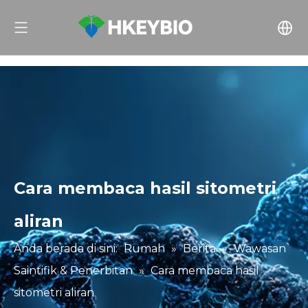
Cara membaca hasil sitometri
aliran
Anda berada di sini:
Rumah
»
Berita
»
Wawasan
Saintifik & Penerbitan
»
Cara membaca hasil
sitometri aliran