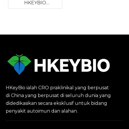
Global
HKEYBIO
Mengurangkan
Harga Model
Autoimun NHP Di
Tengah-tengah
Kekurangan Monyet
Global
HKeyBio ialah CRO praklinikal yang berpusat
di China yang berpusat di seluruh dunia yang
didedikasikan secara eksklusif untuk bidang
penyakit autoimun dan alahan.