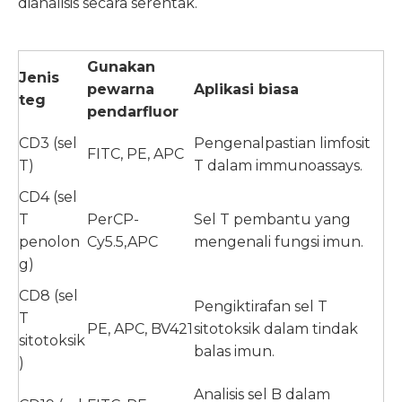
dianalisis secara serentak.
Gunakan
Jenis
pewarna
Aplikasi biasa
teg
pendarfluor
CD3 (sel
Pengenalpastian limfosit
FITC, PE, APC
T)
T dalam immunoassays.
CD4 (sel
T
PerCP-
Sel T pembantu yang
penolon
Cy5.5,APC
mengenali fungsi imun.
g)
CD8 (sel
Pengiktirafan sel T
T
PE, APC, BV421
sitotoksik dalam tindak
sitotoksik
balas imun.
)
Analisis sel B dalam