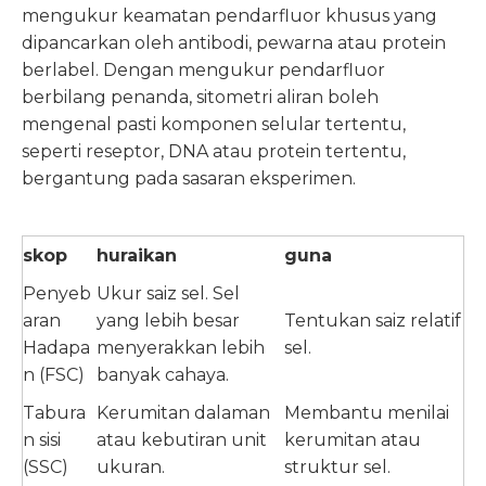
mengukur keamatan pendarfluor khusus yang
dipancarkan oleh antibodi, pewarna atau protein
berlabel. Dengan mengukur pendarfluor
berbilang penanda, sitometri aliran boleh
mengenal pasti komponen selular tertentu,
seperti reseptor, DNA atau protein tertentu,
bergantung pada sasaran eksperimen.
skop
huraikan
guna
Penyeb
Ukur saiz sel. Sel
aran
yang lebih besar
Tentukan saiz relatif
Hadapa
menyerakkan lebih
sel.
n (FSC)
banyak cahaya.
Tabura
Kerumitan dalaman
Membantu menilai
n sisi
atau kebutiran unit
kerumitan atau
(SSC)
ukuran.
struktur sel.