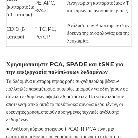
PE, APC,
Αναγνώριση κυτταροτοξικών Τ
(κυτταροτοξικ
BV421
κυττάρων σε ανοσοαποκρίσεις.
ά Τ κύτταρα)
Ανάλυση των Β κυττάρων στην
CD19 (Β
FITC, PE,
έρευνα της ανοσολογίας και της
κύτταρα)
PerCP
λευχαιμίας.
Χρησιμοποιήστε
PCA, SPADE και tSNE για
την επεξεργασία πολύπλοκων δεδομένων
Τα δεδομένα κυτταρομετρίας ροής συχνά περιλαμβάνουν
πολλαπλές παραμέτρους, οι οποίες μπορούν να οδηγήσουν σε
σύνολα δεδομένων υψηλών διαστάσεων. Για να αναλύσουν
αποτελεσματικά αυτά τα πολύπλοκα σύνολα δεδομένων, οι
ερευνητές χρησιμοποιούν προηγμένες τεχνικές ανάλυσης
δεδομένων:
● Ανάλυση κύριου στοιχείου (PCA): Η PCA είναι μια
στατιστική μέθοδος που χρησιμοποιείται για τη μείωση της