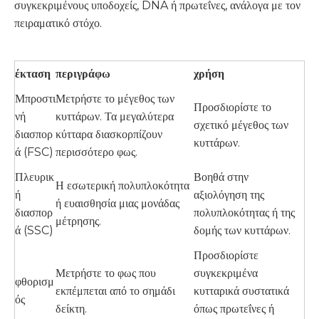
συγκεκριμένους υποδοχείς, DNA ή πρωτεΐνες, ανάλογα με τον
πειραματικό στόχο.
έκταση
περιγράφω
χρήση
Μπροστι
Μετρήστε το μέγεθος των
Προσδιορίστε το
νή
κυττάρων. Τα μεγαλύτερα
σχετικό μέγεθος των
διασπορ
κύτταρα διασκορπίζουν
κυττάρων.
ά (FSC)
περισσότερο φως.
Πλευρικ
Βοηθά στην
Η εσωτερική πολυπλοκότητα
ή
αξιολόγηση της
ή ευαισθησία μιας μονάδας
διασπορ
πολυπλοκότητας ή της
μέτρησης.
ά (SSC)
δομής των κυττάρων.
Προσδιορίστε
Μετρήστε το φως που
συγκεκριμένα
φθορισμ
εκπέμπεται από το σημάδι
κυτταρικά συστατικά
ός
δείκτη.
όπως πρωτεΐνες ή