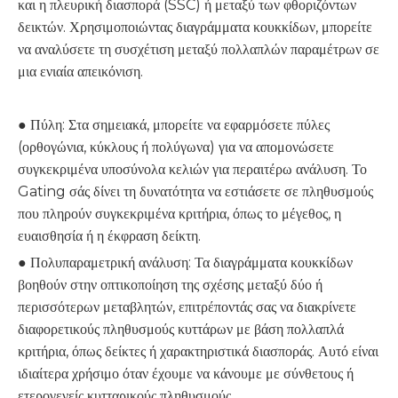
και η πλευρική διασπορά (SSC) ή μεταξύ των φθοριζόντων
δεικτών. Χρησιμοποιώντας διαγράμματα κουκκίδων, μπορείτε
να αναλύσετε τη συσχέτιση μεταξύ πολλαπλών παραμέτρων σε
μια ενιαία απεικόνιση.
● Πύλη: Στα σημειακά, μπορείτε να εφαρμόσετε πύλες
(ορθογώνια, κύκλους ή πολύγωνα) για να απομονώσετε
συγκεκριμένα υποσύνολα κελιών για περαιτέρω ανάλυση. Το
Gating σάς δίνει τη δυνατότητα να εστιάσετε σε πληθυσμούς
που πληρούν συγκεκριμένα κριτήρια, όπως το μέγεθος, η
ευαισθησία ή η έκφραση δείκτη.
● Πολυπαραμετρική ανάλυση: Τα διαγράμματα κουκκίδων
βοηθούν στην οπτικοποίηση της σχέσης μεταξύ δύο ή
περισσότερων μεταβλητών, επιτρέποντάς σας να διακρίνετε
διαφορετικούς πληθυσμούς κυττάρων με βάση πολλαπλά
κριτήρια, όπως δείκτες ή χαρακτηριστικά διασποράς. Αυτό είναι
ιδιαίτερα χρήσιμο όταν έχουμε να κάνουμε με σύνθετους ή
ετερογενείς κυτταρικούς πληθυσμούς.