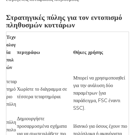
Στρατηγικές πύλης για τον εντοπισμό
πληθυσμών κυττάρων
Τεχν
ολογ
ία
περιγράφω
Θήκες χρήσης
πυλ
ών
Μπορεί να χρησιμοποιηθεί
τεταρ
για την ανάλυση δύο
τημό
Χωρίστε το διάγραμμα σε
παραμέτρων (για
ριο
τέσσερα τεταρτημόρια.
παράδειγμα, FSC έναντι
πύλη
SSC).
Δημιουργήστε
πύλη
προσαρμοσμένα σχήματα
Ιδανικό για όσους έχουν πιο
πολυ
για να συμπεριλάβετε πιο
πολύπλοκα ή ακανόνιστα