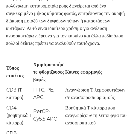
πολύχρωμη κυτταρομετρία ροής διεγείρεται από ένα
συγκεκριμένο μήκος κύματος φωτός, επιτρέποντας την ακριβή
διάκριση μεταξύ των διαφόρων τύπων ή καταστάσεων
κυττάρων. Αυτό είναι ιδιαίτερα χρήσιμο για ανάλυση
ανοσοκυττάρων, έρευνα για τον καρκίνο και άλλα πεδία όπου
πολλοί δείκτες πρέπει να αναλυθούν ταυτόχρονα.
Χρησιμοποιήσ
Τύπος
τε φθορίζουσες
Κοινές εφαρμογές
ετικέτας
βαφές
CD3 (Τ
FITC, PE,
Αναγνώριση Τ λεμφοκυττάρων
κύτταρα)
APC
σε ανοσοπροσδιορισμούς.
CD4
Βοηθητικά Τ κύτταρα που
PerCP-
(βοηθητικά Τ
αναγνωρίζουν τη λειτουργία του
Cy5.5,APC
κύτταρα)
ανοσοποιητικού.
CD8