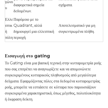
γώνο
διαφορετικά σημεία
σχήματα.
υ
δεδομένων.
Ελλε
Παρόμοιο με το
ιπτικ
Quadrant, αλλά
Αποτελεσματικό για μη
ή
δημιουργεί μια ελλειπτική
συγκεντρωμένα πλήθη.
πύλη
περιοχή.
Εισαγωγή στο gating
Το Gating είναι μια βασική τεχνική στην κυτταρομετρία ροής
που σας επιτρέπει να αναγνωρίζετε και να απομονώνετε
συγκεκριμένους κυτταρικούς πληθυσμούς από μεγαλύτερα
δείγματα. Εφαρμόζοντας πύλες στα δεδομένα κυτταρομετρίας
ροής, μπορείτε να εστιάσετε σε κύτταρα που παρουσιάζουν
συγκεκριμένα χαρακτηριστικά, όπως μέγεθος, πολυπλοκότητα
ή έκφραση δείκτη.