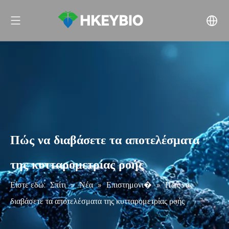
Πώς να διαβάσετε τα αποτελέσματα
της κυτταρομετρίας ροής
Είστε εδώ:
Σπίτι
»
Νέα
»
Επιστημονι�
»
Πώς να
διαβάσετε τα αποτελέσματα της κυτταρομετρίας ροής