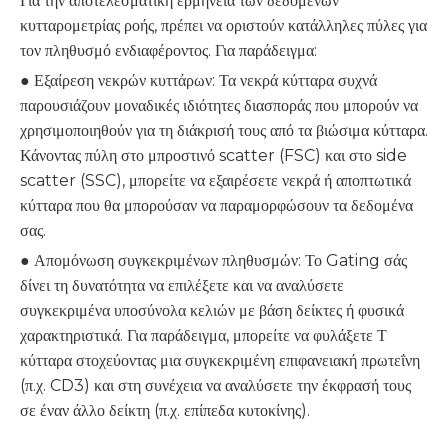
Για την αποτελεσματική ερμηνεία των δεδομένων
κυτταρομετρίας ροής, πρέπει να οριστούν κατάλληλες πύλες για
τον πληθυσμό ενδιαφέροντος. Για παράδειγμα:
● Εξαίρεση νεκρών κυττάρων: Τα νεκρά κύτταρα συχνά
παρουσιάζουν μοναδικές ιδιότητες διασποράς που μπορούν να
χρησιμοποιηθούν για τη διάκρισή τους από τα βιώσιμα κύτταρα.
Κάνοντας πύλη στο μπροστινό scatter (FSC) και στο side
scatter (SSC), μπορείτε να εξαιρέσετε νεκρά ή αποπτωτικά
κύτταρα που θα μπορούσαν να παραμορφώσουν τα δεδομένα
σας.
● Απομόνωση συγκεκριμένων πληθυσμών: Το Gating σάς
δίνει τη δυνατότητα να επιλέξετε και να αναλύσετε
συγκεκριμένα υποσύνολα κελιών με βάση δείκτες ή φυσικά
χαρακτηριστικά. Για παράδειγμα, μπορείτε να φυλάξετε Τ
κύτταρα στοχεύοντας μια συγκεκριμένη επιφανειακή πρωτεΐνη
(π.χ. CD3) και στη συνέχεια να αναλύσετε την έκφρασή τους
σε έναν άλλο δείκτη (π.χ. επίπεδα κυτοκίνης).