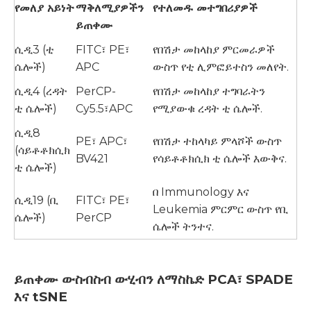
የመለያ አይነት
ማቅለሚያዎችን
የተለመዱ መተግበሪያዎች
ይጠቀሙ
ሲዲ3 (ቲ
FITC፣ PE፣
የበሽታ መከላከያ ምርመራዎች
ሴሎች)
APC
ውስጥ የቲ ሊምፎይተስን መለየት.
ሲዲ4 (ረዳት
PerCP-
የበሽታ መከላከያ ተግባራትን
ቲ ሴሎች)
Cy5.5፣APC
የሚያውቁ ረዳት ቲ ሴሎች.
ሲዲ8
PE፣ APC፣
የበሽታ ተከላካይ ምላሾች ውስጥ
(ሳይቶቶክሲክ
BV421
የሳይቶቶክሲክ ቲ ሴሎች እውቅና.
ቲ ሴሎች)
በ Immunology እና
ሲዲ19 (ቢ
FITC፣ PE፣
Leukemia ምርምር ውስጥ የቢ
ሴሎች)
PerCP
ሴሎች ትንተና.
ይጠቀሙ
ውስብስብ ውሂብን ለማስኬድ PCA፣ SPADE
እና tSNE