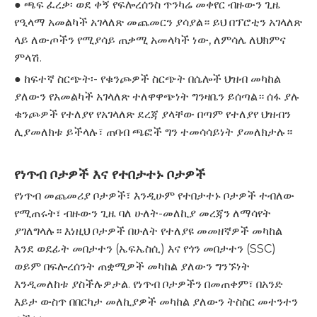
● ጫፍ ፈረቃ፡ ወደ ቀኝ የፍሎረሰንስ ጥንካሬ መቀየር ብዙውን ጊዜ
የዒላማ አመልካች አገላለጽ መጨመርን ያሳያል። ይህ በፕሮቲን አገላለጽ
ላይ ለውጦችን የሚያሳይ ጠቃሚ አመላካች ነው, ለምሳሌ ለህክምና
ምላሽ.
● ከፍተኛ ስርጭት፡- የቁንጮዎች ስርጭት በሴሎች ህዝብ መካከል
ያለውን የአመልካች አገላለጽ ተለዋዋጭነት ግንዛቤን ይሰጣል። ሰፋ ያሉ
ቁንጮዎች የተለያየ የአገላለጽ ደረጃ ያላቸው በጣም የተለያየ ህዝብን
ሊያመለክቱ ይችላሉ፣ ጠባብ ጫፎች ግን ተመሳሳይነት ያመለክታሉ።
የነጥብ ቦታዎች እና የተበታተኑ ቦታዎች
የነጥብ መጨመሪያ ቦታዎች፣ እንዲሁም የተበታተኑ ቦታዎች ተብለው
የሚጠሩት፣ ብዙውን ጊዜ ባለ ሁለት-መለኪያ መረጃን ለማሳየት
ያገለግላሉ። እነዚህ ቦታዎች በሁለት የተለያዩ መመዘኛዎች መካከል
እንደ ወደፊት መበታተን (ኤፍኤስሲ) እና የጎን መበታተን (SSC)
ወይም በፍሎረሰንት ጠቋሚዎች መካከል ያለውን ግንኙነት
እንዲመለከቱ ያስችሉዎታል. የነጥብ ቦታዎችን በመጠቀም፣ በአንድ
እይታ ውስጥ በበርካታ መለኪያዎች መካከል ያለውን ትስስር መተንተን