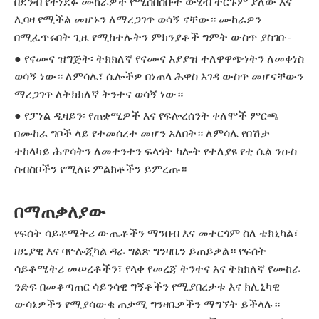
በደንብ የተነደፉ ሙከራዎች የሚሰበስቡት ውሂብ ትርጉም ያለው እና
ሊባዛ የሚችል መሆኑን ለማረጋገጥ ወሳኝ ናቸው። ሙከራዎን
በሚፈጥሩበት ጊዜ የሚከተሉትን ምክንያቶች ግምት ውስጥ ያስገቡ-
● የናሙና ዝግጅት፡ ትክክለኛ የናሙና አያያዝ ተለዋዋጭነትን ለመቀነስ
ወሳኝ ነው። ለምሳሌ፣ ሴሎችዎ በነጠላ ሕዋስ እገዳ ውስጥ መሆናቸውን
ማረጋገጥ ለትክክለኛ ትንተና ወሳኝ ነው።
● የፓነል ዲዛይን፡ የጠቋሚዎች እና የፍሎረሰንት ቀለሞች ምርጫ
በሙከራ ግቦች ላይ የተመሰረተ መሆን አለበት። ለምሳሌ የበሽታ
ተከላካይ ሕዋሳትን ለመተንተን ፍላጎት ካሎት የተለያዩ የቲ ሴል ንዑስ
ስብስቦችን የሚለዩ ምልክቶችን ይምረጡ።
በማጠቃለያው
የፍሰት ሳይቶሜትሪ ውጤቶችን ማንበብ እና መተርጎም ስለ ቴክኒካል፣
ዘዴያዊ እና ባዮሎጂካል ዳራ ግልጽ ግንዛቤን ይጠይቃል። የፍሰት
ሳይቶሜትሪ መሠረቶችን፣ የላቀ የመረጃ ትንተና እና ትክክለኛ የሙከራ
ንድፍ በመቆጣጠር ሳይንሳዊ ግኝቶችን የሚያበረታቱ እና ክሊኒካዊ
ውሳኔዎችን የሚያሳውቁ ጠቃሚ ግንዛቤዎችን ማግኘት ይችላሉ።