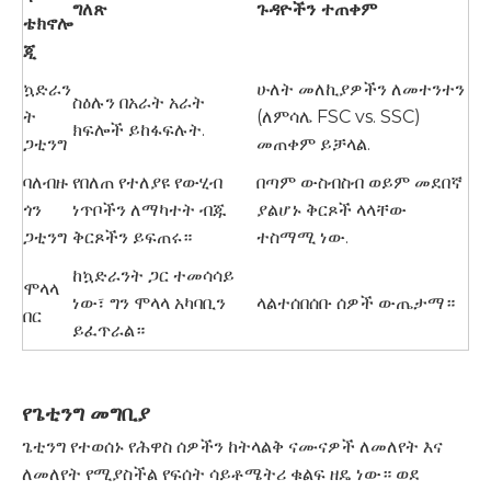
ግለጽ
ጉዳዮችን ተጠቀም
ቴክኖሎ
ጂ
ኳድራን
ሁለት መለኪያዎችን ለመተንተን
ስዕሉን በአራት አራት
ት
(ለምሳሌ FSC vs. SSC)
ክፍሎች ይከፋፍሉት.
ጋቲንግ
መጠቀም ይቻላል.
ባለብዙ
የበለጠ የተለያዩ የውሂብ
በጣም ውስብስብ ወይም መደበኛ
ጎን
ነጥቦችን ለማካተት ብጁ
ያልሆኑ ቅርጾች ላላቸው
ጋቲንግ
ቅርጾችን ይፍጠሩ።
ተስማሚ ነው.
ከኳድራንት ጋር ተመሳሳይ
ሞላላ
ነው፣ ግን ሞላላ አካባቢን
ላልተሰበሰቡ ሰዎች ውጤታማ።
በር
ይፈጥራል።
የጌቲንግ መግቢያ
ጌቲንግ የተወሰኑ የሕዋስ ሰዎችን ከትላልቅ ናሙናዎች ለመለየት እና
ለመለየት የሚያስችል የፍሰት ሳይቶሜትሪ ቁልፍ ዘዴ ነው። ወደ