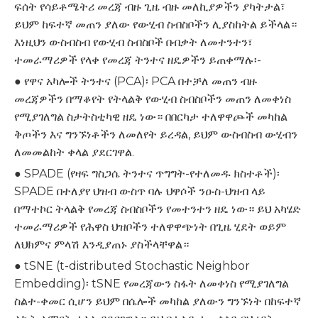
ፍሰት የሳይቶሜትሪ መረጃ ብዙ ጊዜ ብዙ መለኪያዎችን ያካትታል፣
ይህም ከፍተኛ መጠን ያለው የውሂብ ስብስቦችን ሊያስከትል ይችላል።
እነዚህን ውስብስብ የውሂብ ስብስቦች በብቃት ለመተንተን፣
ተመራማሪዎች የላቀ የመረጃ ትንተና ዘዴዎችን ይጠቀማሉ፡-
● የዋና አካሎች ትንተና (PCA)፡ PCA በተቻለ መጠን ብዙ
መረጃዎችን በማቆየት የትላልቅ የውሂብ ስብስቦችን መጠን ለመቀነስ
የሚያገለግል ስታትስቲካዊ ዘዴ ነው። በበርካታ ተለዋዋጮች መካከል
ቅጦችን እና ግንኙነቶችን ለመለየት ይረዳል, ይህም ውስብስብ ውሂብን
ለመመልከት ቀላል ያደርገዋል.
● SPADE (የዛፍ ግስጋሴ ትንተና ጥግግት-የተለመዱ ክስተቶች)፡
SPADE በተለያየ ህዝብ ውስጥ ባሉ ህዋሶች ንዑስ-ህዝብ ላይ
በማተኮር ትላልቅ የመረጃ ስብስቦችን የመተንተን ዘዴ ነው። ይህ አካሄድ
ተመራማሪዎች የሕዋስ ህዝቦችን ተለዋዋጭነት በጊዜ ሂደት ወይም
ለህክምና ምላሽ እንዲያጠኑ ያስችላቸዋል።
● tSNE (t-distributed Stochastic Neighbor
Embedding)፡ tSNE የመረጃውን ስፋት ለመቀነስ የሚያገለግል
ስልተ-ቀመር ሲሆን ይህም በሴሎች መካከል ያለውን ግንኙነት በከፍተኛ