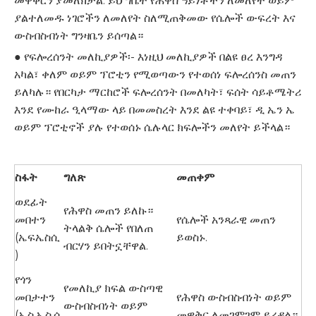
መዋቅርን ያመለክታል. ይህ ግቤት የሕዋስ ዓይነቶችን ለመለየት ወይም
ያልተለመዱ ነገሮችን ለመለየት ስለሚጠቅመው የሴሎች ውፍረት እና
ውስብስብነት ግንዛቤን ይሰጣል።
● የፍሎረሰንት መለኪያዎች፡- እነዚህ መለኪያዎች በልዩ ፀረ እንግዳ
አካል፣ ቀለም ወይም ፕሮቲን የሚወጣውን የተወሰነ ፍሎረሰንስ መጠን
ይለካሉ። የበርካታ ማርከሮች ፍሎረሰንት በመለካት፣ ፍሰት ሳይቶሜትሪ
እንደ የሙከራ ዒላማው ላይ በመመስረት እንደ ልዩ ተቀባይ፣ ዲ ኤን ኤ
ወይም ፕሮቲኖች ያሉ የተወሰኑ ሴሉላር ክፍሎችን መለየት ይችላል።
ስፋት
ግለጽ
መጠቀም
ወደፊት
የሕዋስ መጠን ይለኩ።
መበተን
የሴሎች አንጻራዊ መጠን
ትላልቅ ሴሎች የበለጠ
(ኤፍኤስሲ
ይወስኑ.
ብርሃን ይበትኗቸዋል.
)
የጎን
የመለኪያ ክፍል ውስጣዊ
መበታተን
የሕዋስ ውስብስብነት ወይም
ውስብስብነት ወይም
(ኤስ.ኤስ.ሲ
መዋቅር ለመገምገም ይረዳል።