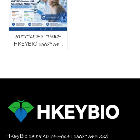
ከከፍተኛ ክሊኒካዊ ወጥነት ጋር
እና ለአለርጂ በሽታዎች
ዓለም አቀፍ የመድኃኒት
አስጀምሯል
አር&D ጠርሙስን ለመቅረፍ
አስጀመረ።
አዝማሚያውን ማዳበር፡-
HKEYBIO በአለም አቀፍ
የዝንጀሮ እጥረት መካከል
የኤን.ኤች.ፒ.ኤን.
HKeyBio በቻይና ላይ የተመሰረተ፣ በአለም አቀፍ ደረጃ