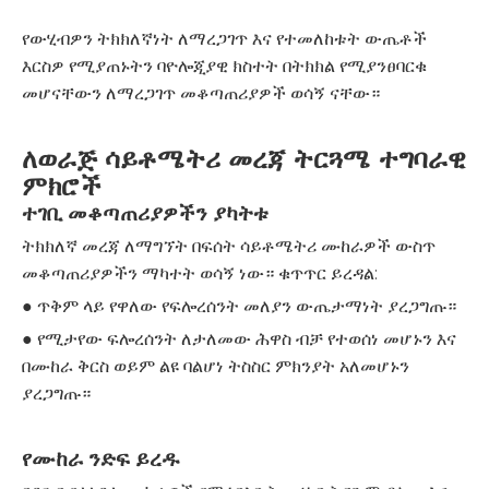
የውሂብዎን ትክክለኛነት ለማረጋገጥ እና የተመለከቱት ውጤቶች
እርስዎ የሚያጠኑትን ባዮሎጂያዊ ክስተት በትክክል የሚያንፀባርቁ
መሆናቸውን ለማረጋገጥ መቆጣጠሪያዎች ወሳኝ ናቸው።
ለወራጅ ሳይቶሜትሪ መረጃ ትርጓሜ ተግባራዊ
ምክሮች
ተገቢ መቆጣጠሪያዎችን ያካትቱ
ትክክለኛ መረጃ ለማግኘት በፍሰት ሳይቶሜትሪ ሙከራዎች ውስጥ
መቆጣጠሪያዎችን ማካተት ወሳኝ ነው። ቁጥጥር ይረዳል:
● ጥቅም ላይ የዋለው የፍሎረሰንት መለያን ውጤታማነት ያረጋግጡ።
● የሚታየው ፍሎረሰንት ለታለመው ሕዋስ ብቻ የተወሰነ መሆኑን እና
በሙከራ ቅርስ ወይም ልዩ ባልሆነ ትስስር ምክንያት አለመሆኑን
ያረጋግጡ።
የሙከራ ንድፍ ይረዱ