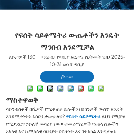
የፍሰት ሳይቶሜትሪ ውጤቶችን እንዴት
ማንበብ እንደሚቻል
እይታዎች
130
፡ ደራሲ፡ የጣቢያ አርታዒ የህትመት ጊዜ፡ 2025-
10-31 መነሻ
ጣቢያ
ጠይቅ
ማስተዋወቅ
ሳይንቲስቶች በሺዎች የሚቆጠሩ ሴሎችን በሰከንዶች ውስጥ እንዴት
እንደሚተነትኑ አስበህ ታውቃለህ?
የፍሰት ሳይቶሜትሪ
ይህን የሚቻል
የሚያደርግ ኃይለኛ መሳሪያ ነው። ተመራማሪዎች የነጠላ ሴሎችን
አካላዊ እና ኬሚካላዊ ባህሪያት በፍጥነት እና በትክክል እንዲያጠኑ