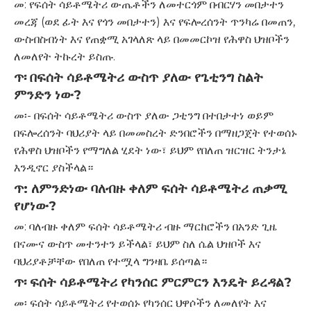
መ: የፍሰት ሳይቶሜትሪ ውጤቶችን ለመተርጎም በብርሃን መበታተን
መረጃ (ወደ ፊት እና የጎን መበታተን) እና የፍሎረሰንት ጥንካሬ በመጠን,
ውስብስብነት እና የጠቋሚ አገላለጽ ላይ በመመርኮዝ የሕዋስ ህዝቦችን
ለመለየት ትኩረት ይስጡ.
ጥ፡ በፍሰት ሳይቶሜትሪ ውስጥ ያለው የጌቲንግ ስልት
ምንድን ነው?
መ፡- በፍሰት ሳይቶሜትሪ ውስጥ ያለው ጋቲንግ በተበታተነ ወይም
በፍሎረሰንት ባህሪያት ላይ በመመስረት ድንበሮችን በማዘጋጀት የተወሰኑ
የሕዋስ ህዝቦችን የማግለል ሂደት ነው፣ ይህም የበለጠ ዝርዝር ትንታኔ
እንዲኖር ያስችላል።
ጥ: ለምንድነው ባለብዙ ቀለም ፍሰት ሳይቶሜትሪ ጠቃሚ
የሆነው?
መ: ባለብዙ ቀለም ፍሰት ሳይቶሜትሪ ብዙ ማርከሮችን በአንድ ጊዜ
በናሙና ውስጥ መተንተን ይችላል፣ ይህም ስለ ሴል ህዝቦች እና
ባህሪያቶቻቸው የበለጠ የተሟላ ግንዛቤ ይሰጣል።
ጥ፡ ፍሰት ሳይቶሜትሪ የካንሰር ምርምርን እንዴት ይረዳል?
መ፡ ፍሰት ሳይቶሜትሪ የተወሰኑ የካንሰር ህዋሶችን ለመለየት እና