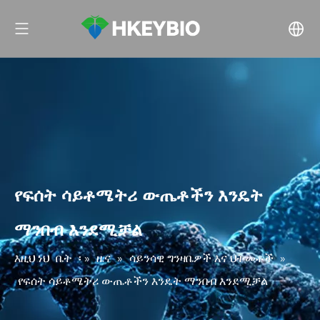
የፍሰት ሳይቶሜትሪ ውጤቶችን እንዴት
ማንበብ እንደሚቻል
እዚህ ነህ
ቤት
፡ »
ዜና
»
ሳይንሳዊ ግንዛቤዎች እና ህትመቶች
»
የፍሰት ሳይቶሜትሪ ውጤቶችን እንዴት ማንበብ እንደሚቻል