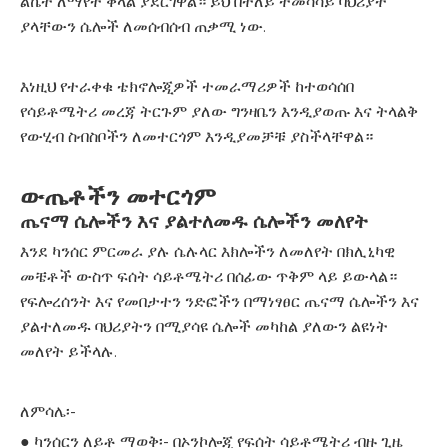
ልኬት ለማየት ቀላል ያደርገዋል። ይህ በተለይ ተመሳሳይ ባህሪያት
ያላቸውን ሴሎች ለመሰብሰብ ጠቃሚ ነው.
እነዚህ የተራቀቁ ቴክኖሎጂዎች ተመራማሪዎች ከተወሳሰበ
የሳይቶሜትሪ መረጃ ትርጉም ያለው ግንዛቤን እንዲያወጡ እና ትላልቅ
የውሂብ ስብስቦችን ለመተርጎም እንዲያመቻቹ ያስችላቸዋል።
ውጤቶችን መተርጎም
ጤናማ ሴሎችን እና ያልተለመዱ ሴሎችን መለየት
እንደ ካንሰር ምርመራ ያሉ ሴሉላር እክሎችን ለመለየት በክሊኒካዊ
መቼቶች ውስጥ ፍሰት ሳይቶሜትሪ በሰፊው ጥቅም ላይ ይውላል።
የፍሎረሰንት እና የመበታተን ንድፎችን በማነፃፀር ጤናማ ሴሎችን እና
ያልተለመዱ ባህሪያትን በሚያሳዩ ሴሎች መካከል ያለውን ልዩነት
መለየት ይችላሉ.
ለምሳሌ፡-
● ካንሰርን ለይቶ ማወቅ፡- በኦንኮሎጂ የፍሰት ሳይቶሜትሪ ብዙ ጊዜ