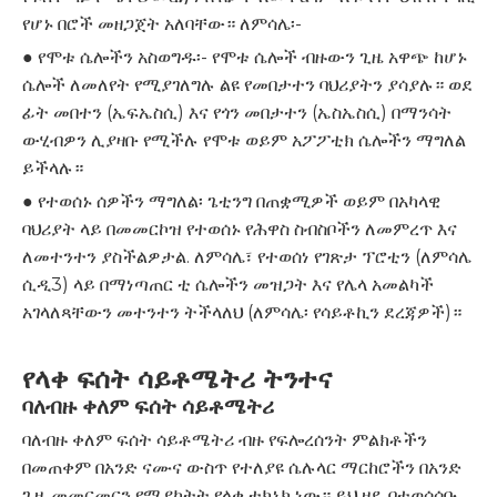
የሆኑ በሮች መዘጋጀት አለባቸው። ለምሳሌ፡-
● የሞቱ ሴሎችን አስወግዱ፡- የሞቱ ሴሎች ብዙውን ጊዜ አዋጭ ከሆኑ
ሴሎች ለመለየት የሚያገለግሉ ልዩ የመበታተን ባህሪያትን ያሳያሉ። ወደ
ፊት መበተን (ኤፍኤስሲ) እና የጎን መበታተን (ኤስኤስሲ) በማንሳት
ውሂብዎን ሊያዛቡ የሚችሉ የሞቱ ወይም አፖፖቲክ ሴሎችን ማግለል
ይችላሉ።
● የተወሰኑ ሰዎችን ማግለል፡ ጌቲንግ በጠቋሚዎች ወይም በአካላዊ
ባህሪያት ላይ በመመርኮዝ የተወሰኑ የሕዋስ ስብስቦችን ለመምረጥ እና
ለመተንተን ያስችልዎታል. ለምሳሌ፣ የተወሰነ የገጽታ ፕሮቲን (ለምሳሌ
ሲዲ3) ላይ በማነጣጠር ቲ ሴሎችን መዝጋት እና የሌላ አመልካች
አገላለጻቸውን መተንተን ትችላለህ (ለምሳሌ፡ የሳይቶኪን ደረጃዎች)።
የላቀ ፍሰት ሳይቶሜትሪ ትንተና
ባለብዙ ቀለም ፍሰት ሳይቶሜትሪ
ባለብዙ ቀለም ፍሰት ሳይቶሜትሪ ብዙ የፍሎረሰንት ምልክቶችን
በመጠቀም በአንድ ናሙና ውስጥ የተለያዩ ሴሉላር ማርከሮችን በአንድ
ጊዜ መመርመርን የሚያካትት የላቀ ቴክኒክ ነው። ይህ ዘዴ በተወሳሰቡ