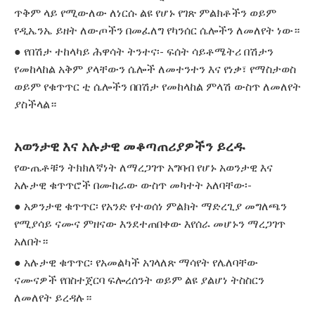
ጥቅም ላይ የሚውለው ለነርሱ ልዩ የሆኑ የገጽ ምልክቶችን ወይም
የዲኤንኤ ይዘት ለውጦችን በመፈለግ የካንሰር ሴሎችን ለመለየት ነው።
● የበሽታ ተከላካይ ሕዋሳት ትንተና፡- ፍሰት ሳይቶሜትሪ በሽታን
የመከላከል አቅም ያላቸውን ሴሎች ለመተንተን እና የነቃ፣ የማስታወስ
ወይም የቁጥጥር ቲ ሴሎችን በበሽታ የመከላከል ምላሽ ውስጥ ለመለየት
ያስችላል።
አወንታዊ እና አሉታዊ መቆጣጠሪያዎችን ይረዱ
የውጤቶቹን ትክክለኛነት ለማረጋገጥ አግባብ የሆኑ አወንታዊ እና
አሉታዊ ቁጥጥሮች በሙከራው ውስጥ መካተት አለባቸው፡-
● አዎንታዊ ቁጥጥር፡ የአንድ የተወሰነ ምልክት ማድረጊያ መግለጫን
የሚያሳይ ናሙና ምዘናው እንደተጠበቀው እየሰራ መሆኑን ማረጋገጥ
አለበት።
● አሉታዊ ቁጥጥር፡ የአመልካች አገላለጽ ማሳየት የሌለባቸው
ናሙናዎች የበስተጀርባ ፍሎረሰንት ወይም ልዩ ያልሆነ ትስስርን
ለመለየት ይረዳሉ።