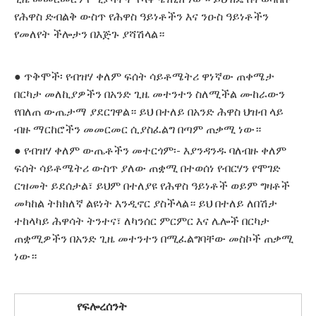
የሕዋስ ድብልቅ ውስጥ የሕዋስ ዓይነቶችን እና ንዑስ ዓይነቶችን
የመለየት ችሎታን በእጅጉ ያሻሽላል።
● ጥቅሞች፡ የብዝሃ ቀለም ፍሰት ሳይቶሜትሪ ዋነኛው ጠቀሜታ
በርካታ መለኪያዎችን በአንድ ጊዜ መተንተን ስለሚችል ሙከራውን
የበለጠ ውጤታማ ያደርገዋል። ይህ በተለይ በአንድ ሕዋስ ህዝብ ላይ
ብዙ ማርከሮችን መመርመር ሲያስፈልግ በጣም ጠቃሚ ነው።
● የብዝሃ ቀለም ውጤቶችን መተርጎም፡- እያንዳንዱ ባለብዙ ቀለም
ፍሰት ሳይቶሜትሪ ውስጥ ያለው ጠቋሚ በተወሰነ የብርሃን የሞገድ
ርዝመት ይደሰታል፣ ​​ይህም በተለያዩ የሕዋስ ዓይነቶች ወይም ግዛቶች
መካከል ትክክለኛ ልዩነት እንዲኖር ያስችላል። ይህ በተለይ ለበሽታ
ተከላካይ ሕዋሳት ትንተና፣ ለካንሰር ምርምር እና ሌሎች በርካታ
ጠቋሚዎችን በአንድ ጊዜ መተንተን በሚፈልግባቸው መስኮች ጠቃሚ
ነው።
የፍሎረሰንት