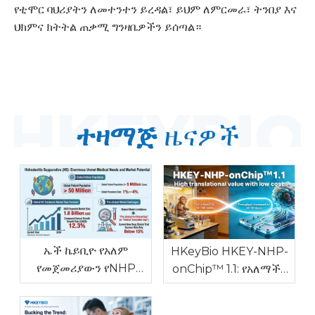
የቲሞር ባህሪያትን ለመተንተን ይረዳል፣ ይህም ለምርመራ፣ ትንበያ እና
ህክምና ክትትል ጠቃሚ ግንዛቤዎችን ይሰጣል።
ተዛማጅ
ዜናዎች
ኤች ኬይቢዮ የአለም
HKeyBio HKEY-NHP-
የመጀመሪያውን የNHP
onChip™ 1.1: የአለማችን
Hidradenitis
የመጀመሪያው ኤንኤችፒ
Suppurativa ሞዴልን
በቪትሮ ሞዴል ለራስ-ሙነን