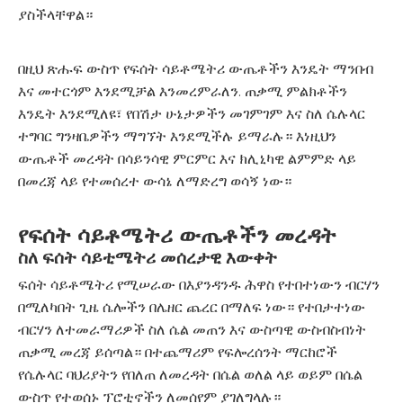
ያስችላቸዋል።
በዚህ ጽሑፍ ውስጥ የፍሰት ሳይቶሜትሪ ውጤቶችን እንዴት ማንበብ
እና መተርጎም እንደሚቻል እንመረምራለን. ጠቃሚ ምልክቶችን
እንዴት እንደሚለዩ፣ የበሽታ ሁኔታዎችን መገምገም እና ስለ ሴሉላር
ተግባር ግንዛቤዎችን ማግኘት እንደሚችሉ ይማራሉ። እነዚህን
ውጤቶች መረዳት በሳይንሳዊ ምርምር እና ክሊኒካዊ ልምምድ ላይ
በመረጃ ላይ የተመሰረተ ውሳኔ ለማድረግ ወሳኝ ነው።
የፍሰት ሳይቶሜትሪ ውጤቶችን መረዳት
ስለ ፍሰት ሳይቲሜትሪ መሰረታዊ እውቀት
ፍሰት ሳይቶሜትሪ የሚሠራው በእያንዳንዱ ሕዋስ የተበተነውን ብርሃን
በሚለካበት ጊዜ ሴሎችን በሌዘር ጨረር በማለፍ ነው። የተበታተነው
ብርሃን ለተመራማሪዎች ስለ ሴል መጠን እና ውስጣዊ ውስብስብነት
ጠቃሚ መረጃ ይሰጣል። በተጨማሪም የፍሎረሰንት ማርከሮች
የሴሉላር ባህሪያትን የበለጠ ለመረዳት በሴል ወለል ላይ ወይም በሴል
ውስጥ የተወሰኑ ፕሮቲኖችን ለመሰየም ያገለግላሉ።