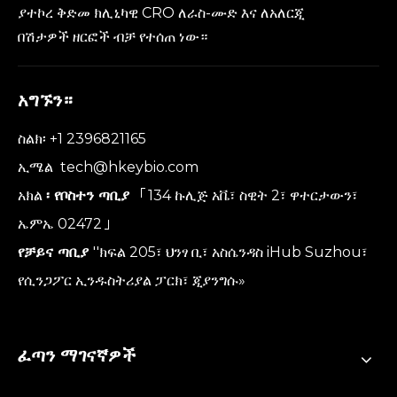
ያተኮረ ቅድመ ክሊኒካዊ CRO ለራስ-ሙድ እና ለአለርጂ
በሽታዎች ዘርፎች ብቻ የተሰጠ ነው።
አግኙን።
ስልክ፡ +1 2396821165
ኢሜል
tech@hkeybio.com
አክል
፡ የቦስተን ጣቢያ
「134 ኩሊጅ አቬ፣ ስዊት 2፣ ዋተርታውን፣
ኤምኤ 02472」
የቻይና ጣቢያ
''ክፍል 205፣ ህንፃ ቢ፣ አስሴንዳስ iHub Suzhou፣
የሲንጋፖር ኢንዱስትሪያል ፓርክ፣ ጂያንግሱ»
ፈጣን ማገናኛዎች