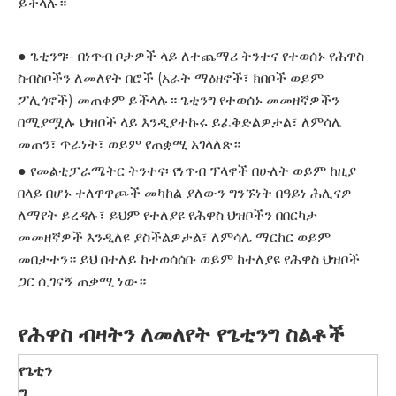
ይችላሉ።
● ጌቲንግ፡- በነጥብ ቦታዎች ላይ ለተጨማሪ ትንተና የተወሰኑ የሕዋስ
ስብስቦችን ለመለየት በሮች (አራት ማዕዘኖች፣ ክበቦች ወይም
ፖሊጎኖች) መጠቀም ይችላሉ። ጌቲንግ የተወሰኑ መመዘኛዎችን
በሚያሟሉ ህዝቦች ላይ እንዲያተኩሩ ይፈቅድልዎታል፣ ለምሳሌ
መጠን፣ ጥራነት፣ ወይም የጠቋሚ አገላለጽ።
● የመልቲፓራሜትር ትንተና፡ የነጥብ ፕላኖች በሁለት ወይም ከዚያ
በላይ በሆኑ ተለዋዋጮች መካከል ያለውን ግንኙነት በዓይነ ሕሊናዎ
ለማየት ይረዳሉ፣ ይህም የተለያዩ የሕዋስ ህዝቦችን በበርካታ
መመዘኛዎች እንዲለዩ ያስችልዎታል፣ ለምሳሌ ማርከር ወይም
መበታተን። ይህ በተለይ ከተወሳሰቡ ወይም ከተለያዩ የሕዋስ ህዝቦች
ጋር ሲገናኝ ጠቃሚ ነው።
የሕዋስ ብዛትን ለመለየት የጌቲንግ ስልቶች
የጌቲን
ግ