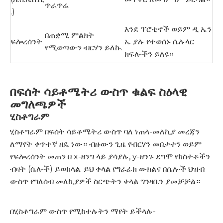
ጥራጥሬ.
.)
እንደ ፕሮቲኖች ወይም ዲ ኤን
በጠቋሚ ምልክት
ፍሎረሰንት
ኤ ያሉ የተወሰኑ ሴሉላር
የሚወጣውን ብርሃን ይለኩ.
ክፍሎችን ይለዩ።
በፍሰት ሳይቶሜትሪ ውስጥ ቁልፍ ስዕላዊ
መግለጫዎች
ሂስቶግራም
ሂስቶግራም በፍሰት ሳይቶሜትሪ ውስጥ ባለ ነጠላ-መለኪያ መረጃን
ለማየት ቀጥተኛ ዘዴ ነው። ብዙውን ጊዜ የብርሃን መበታተን ወይም
የፍሎረሰንት መጠን በ x-ዘንግ ላይ ያሳያሉ, y-ዘንጉ ደግሞ የክስተቶችን
ብዛት (ሴሎች) ይወክላል. ይህ ቀላል የግራፊክ ውክልና በሴሎች ህዝብ
ውስጥ የግለሰብ መለኪያዎች ስርጭትን ቀላል ግንዛቤን ያመቻቻል።
በሂስቶግራም ውስጥ የሚከተሉትን ማየት ይችላሉ-