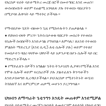
የእርስዎ ፍሰት ሳይቶሜትሪ መረጃ በሮች በመተግበር እንደ መጠን፣
ውስብስብነት ወይም የጠቋሚ አገላለጽ ያሉ የተወሰኑ ባህሪያትን
በሚያሳዩ ሕዋሳት ላይ ማተኮር ይችላሉ።
የማብሰያው ሂደት ብዙውን ጊዜ የሚከተሉትን ያጠቃልላል ።
● የህዝብ ብዛት ምረጥ፡ ጌትስ በታወቁ ባህርያት መሰረት የተወሰኑ
የሴሎች ስብስቦችን እንድታገል ያግዝሃል። ለምሳሌ፣ ለአንድ የተወሰነ
ምልክት ማድረጊያ (እንደ ሲዲ3 ለቲ ሴሎች ያሉ) ወይም የተለየ
የመበታተን ባህሪ ባላቸው ህዋሶች ላይ አዎንታዊ በሆኑ ሴሎች ላይ በር
ማድረግ ይችላሉ።
● የማይፈለጉ ሰዎችን አግልል፡ ጌትስ ትንታኔህን ሊያዛባ የሚችል እንደ
የሞቱ ሴሎች ወይም ፍርስራሾች ያሉ ያልተፈለጉ ቅንጣቶችን
እንድታስወግድ ሊረዳህ ይችላል። ይህ እርስዎ የሚተነትኑት ውሂብ
ትክክለኛ እና ለምርምርዎ ጠቃሚ መሆኑን ያረጋግጣል።
ህዝብን ለማጣራት ጌቲንግን እንዴት መጠቀም እንደሚቻል
የፍሰት ሳይቶሜትሪ መረጃን በብቃት ለመተርጎም ለፍላጎት ህዝብ ተገቢ