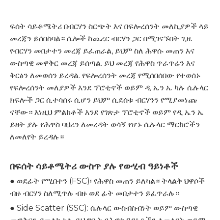
ፍሰት ሳይቶሜትሪ በብርሃን ስርጭት እና በፍሎረሰንት መለኪያዎች ላይ
መረጃን ይሰበስባል። ሴሎች ከጨረር ብርሃን ጋር በሚገናኙበት ጊዜ
የብርሃን መበታተን መረጃ ይፈጠራል, ይህም ስለ ሕዋሱ መጠን እና
ውስጣዊ መዋቅር መረጃ ይሰጣል. ይህ መረጃ የሕዋስ ጥራጥሬን እና
ቅርፅን ለመወሰን ይረዳል. የፍሎረሰንት መረጃ የሚሰበሰበው የተወሰኑ
የፍሎረሰንት መለያዎች እንደ ፕሮቲኖች ወይም ዲ ኤን ኤ ካሉ ሴሉላር
ክፍሎች ጋር ሲተሳሰሩ ሲሆን ይህም ሲደሰቱ ብርሃንን የሚያመነጩ
ናቸው። እነዚህ ምልክቶች እንደ የገጽታ ፕሮቲኖች ወይም የዲ ኤን ኤ
ይዘት ያሉ የሕዋስ ባህሪን ለመረዳት ወሳኝ የሆኑ ሴሉላር ማርከሮችን
ለመለየት ይረዳሉ።
በፍሰት ሳይቶሜትሪ ውስጥ ያሉ የውሂብ ዓይነቶች
● ወደፊት የሚበተን (FSC)፡ የሕዋስ መጠን ይለካል። ትላልቅ ህዋሶች
ብዙ ብርሃን ስለሚጥሉ ብዙ ወደ ፊት መበታተን ይፈጥራሉ።
● Side Scatter (SSC): ሴሉላር ውስብስብነት ወይም ውስጣዊ