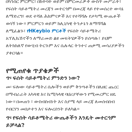
በካንሰር ምርምር፣ በክትባት ወይም በምርመራዎች ውስጥ መሥራት፣
የፍሰት ሳይቶሜትሪ መረጃን መተርጎም በመረጃ ላይ የተመሰረተ ውሳኔ
ለማድረግ፣ ወደ ተሻለ ሕክምናዎች እና የተሻሻሉ የታካሚ ውጤቶች
ወሳኝ ነው። ምርምርን ወይም ክሊኒካዊ ትንታኔን ለማሻሻል
ለሚፈልጉ፣
የHKeybio ምርቶች
የፍሰት ሳይቶሜትሪ
አፕሊኬሽኖችን ለማራመድ ልዩ መፍትሄዎችን ይሰጣሉ፣ ይህም
ለትክክለኛ የውሂብ ትርጉም እና ሴሉላር ትንተና ጠቃሚ መሳሪያዎችን
ያቀርባል።
የሚጠየቁ ጥያቄዎች
ጥ፡ ፍሰት ሳይቶሜትሪ ምንድን ነው?
መ፡ ፍሎው ሳይቶሜትሪ ሴሎችን ወይም ቅንጣቶችን በሌዘር ጨረር
በማብራራት አካላዊ እና ኬሚካላዊ ባህሪያቸውን የሚመረምር ዘዴ
ነው። በመጠን ፣ ውስብስብነት እና ስያሜ ላይ መረጃ ለመሰብሰብ
የብርሃን መበታተን እና ፍሎረሰንት ይለካል።
ጥ፡ የፍሰት ሳይቶሜትሪ ውጤቶችን እንዴት መተርጎም
ይቻላል?