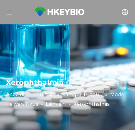
Xerophthalmia
Anda di sini:
Rumah
»
Kategori Produk
»
Model
Haiwan Tikus
»
Lain-lain
»
Xerophthalmia