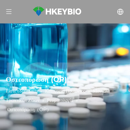
Οστεοπόρωση (OP)
Είστε εδώ:
Σπίτι
»
Κατηγορία Προϊόντος
»
Μοντέλα
Τρωκτικών Ζώων
»
Ρευματολογία
»
Οστεοπόρωση（OP）