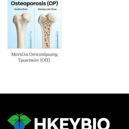
δοκιδωτή οστική απώλεια και ο αυξημένος κίνδυνος
κατάγματος.
Μοντέλα Οστεοπόρωσης
Τρωκτικών (ΟΠ).