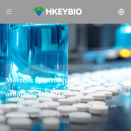
Μοντέλα πρωτευόντων πλην του
ανθρώπου (NHP).
Είστε εδώ:
Σπίτι
»
Κατηγορία προϊόντος
»
Μοντέλα μη-
ανθρώπινων πρωτευόντων (NHP).