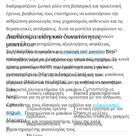
διαδραματίζουν ζωτικό ρόλο στη βιοϊατρική και προκλινική
έρευνα, βοηθώντας τους επιστήμονες να κατανοήσουν την
ανθρώπινη φυσιολογία, τους μηχανισμούς ασθενειών και τις
θεραπευτικές αντιδράσεις. Αυτά τα μοντέλα γεφυρώνουν το
Διαθέσιμα είδη και δυνατότητες
χάσμα μεταξύ εργαστηριακών ευρημάτων και κλινικών
μοντέλου
εφαρμογών, υποστηρίζοντας αξιολογήσεις ασφάλειας,
Το HKeyBio προσφέρει μια επιλογή από μοντέλα NHP
φαρμακολογικό προφίλ και
μεταφραστική έρευνα
. Στην
προσαρμοσμένα σε διάφορους ερευνητικούς στόχους. Τα κοινά
HKeyBio, παρέχουμε αξιόπιστες, ηθικά διαχειριζόμενες
χρησιμοποιούμενα είδη περιλαμβάνουν τους μακάκους
λύσεις μοντέλων NHP που έχουν σχεδιαστεί για να
cynomolgus (Macaca fascicularis) και τους μακάκους
ανταποκρίνονται στις εξελισσόμενες ανάγκες των
rhesus (Macaca mulatta), με το καθένα να προσφέρει
φαρμακευτικών και ακαδημαϊκών ερευνητικών κοινοτήτων.
ξεχωριστά πλεονεκτήματα. Οι μακάκοι Cynomolgus
Είδη
Τυπικές εφαρμογές
Βασικά χαρακτηριστικά
εκτιμώνται για τη γενετική τους ομοιότητα με τον άνθρωπο,
NHP
καθιστώντας τους ιδανικούς για εμβόλιο και
Cynom
τοξικολογικές
Τοξικολογία, έρευνα
Γενετική εγγύτητα με τον
olgus
δοκιμές
. Προτιμώνται οι μακάκοι Rhesus
μελέτες
εμβολίων,
άνθρωπο, σταθερές γραμμές
Macaqu
ανοσολογίας
και νευροεπιστήμης λόγω της καλά
φαρμακοκινητική
αναπαραγωγής
e
χαρακτηρισμένης φυσιολογίας τους.
Μελέτες