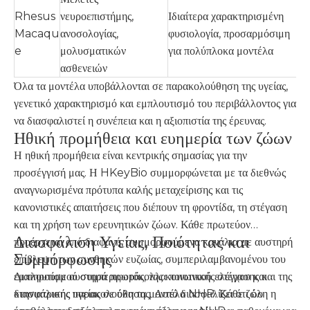
Rhesus
νευροεπιστήμης,
Ιδιαίτερα χαρακτηρισμένη
Macaqu
ανοσολογίας,
φυσιολογία, προσαρμόσιμη
e
μολυσματικών
για πολύπλοκα μοντέλα
ασθενειών
Όλα τα μοντέλα υποβάλλονται σε παρακολούθηση της υγείας,
γενετικό χαρακτηρισμό και εμπλουτισμό του περιβάλλοντος για
να διασφαλιστεί η συνέπεια και η αξιοπιστία της έρευνας.
Ηθική προμήθεια και ευημερία των ζώων
Η ηθική προμήθεια είναι κεντρικής σημασίας για την
προσέγγισή μας. Η HKeyBio συμμορφώνεται με τα διεθνώς
αναγνωρισμένα πρότυπα καλής μεταχείρισης και τις
κανονιστικές απαιτήσεις που διέπουν τη φροντίδα, τη στέγαση
και τη χρήση των ερευνητικών ζώων. Κάθε πρωτεύον
Διασφάλιση Υγείας, Ποιότητας και
προέρχεται από διαφανή, συμμορφούμενα κανάλια με αυστηρή
Συμμόρφωσης
επίβλεψη των συνθηκών ευζωίας, συμπεριλαμβανομένου του
εμπλουτισμού συμπεριφοράς, της κοινωνικής στέγασης και της
Διατηρούμε αυστηρά πρωτόκολλα ποιοτικού ελέγχου και
κτηνιατρικής παρακολούθησης. Αυτό διασφαλίζει ότι όλη η
διασφάλισης υγείας σε όλα τα μοντέλα NHP. Κάθε ζώο