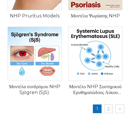
NHP Pruritus Models
Μοντέλα Ψωρίασης NHP
Μοντέλα συνδρόμου NHP
Μοντέλο NHP Συστημικού
Sjögren (SjS).
Ερυθηματώδους Λύκου
(ΣΕΛ).
1
2
»