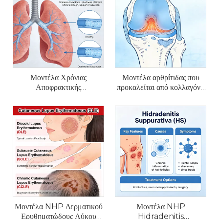
Μοντέλα Χρόνιας
Μοντέλα αρθρίτιδας που
Αποφρακτικής
προκαλείται από κολλαγόνο
Πνευμονοπάθειας (ΧΑΠ)
NHP (CIA).
NHP
Μοντέλα NHP Δερματικού
Μοντέλα NHP
Ερυθηματώδους Λύκου
Hidradenitis