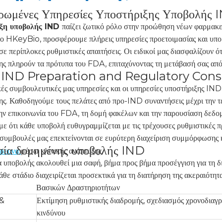
ρωμένες Υπηρεσίες Υποστήριξης Υποβολής 
ιξη υποβολής IND
παίζει ζωτικό ρόλο στην προώθηση νέων φαρμακευ
το HKeyBio, προσφέρουμε πλήρεις υπηρεσίες προετοιμασίας και υπο
σε περίπλοκες ρυθμιστικές απαιτήσεις. Οι ειδικοί μας διασφαλίζουν 
 πληρούν τα πρότυπα του FDA, επιταχύνοντας τη μετάβασή σας από τ
 IND Preparation and Regulatory Cons
κές συμβουλευτικές μας υπηρεσίες και οι υπηρεσίες υποστήριξης IND 
. Καθοδηγούμε τους πελάτες από προ-IND συναντήσεις μέχρι την τ
την επικοινωνία του FDA, τη δομή φακέλων και την παρουσίαση δεδομ
με ότι κάθε υποβολή ευθυγραμμίζεται με τις τρέχουσες ρυθμιστικές π
 συμβουλές μας επεκτείνονται σε ευρύτερη διαχείριση συμμόρφωσης 
σία δομημένης υποβολής IND
έρευνα
μέσω κλινικής ανάπτυξης.
 υποβολής ακολουθεί μια σαφή, βήμα προς βήμα προσέγγιση για τη δια
άθε στάδιο διαχειρίζεται προσεκτικά για τη διατήρηση της ακεραιότη
Βασικών Δραστηριοτήτων
 &
Εκτίμηση ρυθμιστικής διαδρομής, σχεδιασμός χρονοδιαγ
κινδύνου