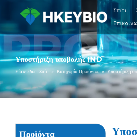
Σπίτι
Επικοινω
Υποστήριξη υποβολής IND
Είστε εδώ:
Σπίτι
»
Κατηγορία Προϊόντος
»
Υποστήριξη υ
Υποσ
Προϊόντα