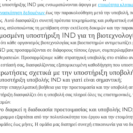
ς υποστήριξης IND μας ενσωματώνονται άψογα με
ετοιμότητα κλινι
 ανασκόπηση δεδομένων
έως την παρακολούθηση μετά την υποβολή, π
ος. Αυτό διασφαλίζει συνεπή πρότυπα τεκμηρίωσης και ρυθμιστική ευ
σεις, απλοποιώντας τη μετάβαση στην εκτέλεση δοκιμών και την παρα
οσμένη υποστήριξη IND για τη βιοτεχνολογία
ότι κάθε οργανισμός βιοτεχνολογίας και βιοεπιστημών αντιμετωπίζει
ND μας προσαρμόζονται σε διάφορους τύπους έργων, συμπεριλαμβαν
θεραπειών. Προσαρμόζουμε κάθε στρατηγική υποβολής στο στάδιο ανά
 εστίασή σας, διασφαλίζοντας εξατομικευμένη καθοδήγηση που υποστη
ερωτήσεις σχετικά με την υποστήριξη υποβο
 υποστήριξη υποβολής IND και γιατί είναι σημαντική;
στην επαγγελματική βοήθεια για την προετοιμασία και την υποβολή α
ήριξη διασφαλίζει ότι η υποβολή σας πληροί όλες τις επιστημονικές, 
κιμών.
ο διαρκεί η διαδικασία προετοιμασίας και υποβολής IND
γραμμα εξαρτάται από την πολυπλοκότητα του έργου και την ετοιμότη
μάδες έως μήνες. Η ομάδα μας διατηρεί συνεχή επικοινωνία για να δι