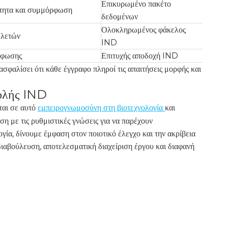
Επικυρωμένο πακέτο
τητα και συμμόρφωση
δεδομένων
Ολοκληρωμένος φάκελος
ελετών
IND
ρφωσης
Επιτυχής αποδοχή IND
σφαλίσει ότι κάθε έγγραφο πληροί τις απαιτήσεις μορφής και
βολής IND
ται σε αυτό
εμπειρογνωμοσύνη στη βιοτεχνολογία
και
ση με τις ρυθμιστικές γνώσεις για να παρέχουν
γία, δίνουμε έμφαση στον ποιοτικό έλεγχο και την ακρίβεια
διαβούλευση, αποτελεσματική διαχείριση έργου και διαφανή