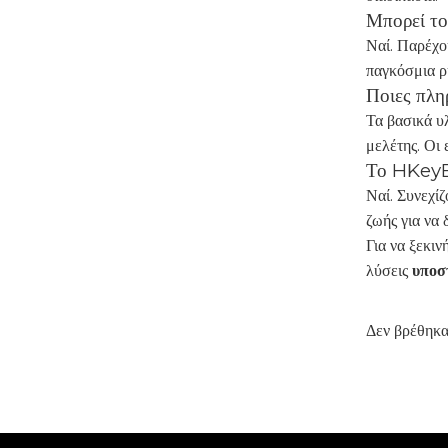
Μπορεί το
Ναί. Παρέχο
παγκόσμια ρ
Ποιες πλη
Τα βασικά υ
μελέτης. Οι
Το HKeyBi
Ναί. Συνεχίζ
ζωής για να
Για να ξεκι
λύσεις
υποσ
Δεν βρέθηκα