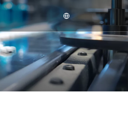
ανθρώπου (NHP).
ivo
λεσματικότητας
ν
ες