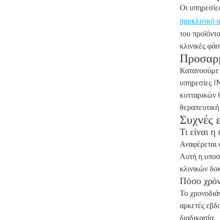
Οι υπηρεσίε
προκλινική
του προϊόντ
κλινικές φά
Προσαρμ
Κατανοούμε 
υπηρεσίες I
κυτταρικών 
θεραπευτική
Συχνές 
Τι είναι η
Αναφέρεται 
Αυτή η υποστ
κλινικών δο
Πόσο χρόν
Το χρονοδιά
αρκετές εβδο
διαδικασία.