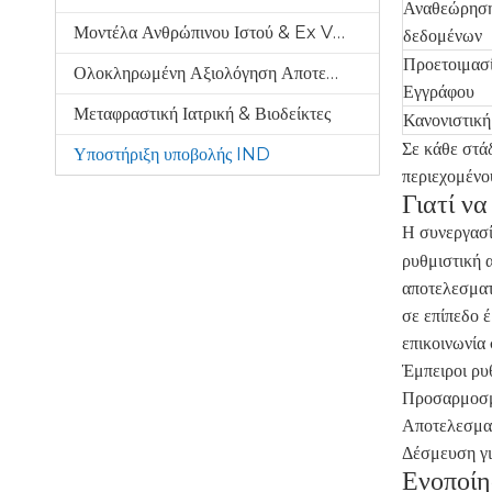
Αναθεώρησ
Μοντέλα Ανθρώπινου Ιστού & Ex Vivo
δεδομένων
Προετοιμασ
Ολοκληρωμένη Αξιολόγηση Αποτελεσματικότητας
Εγγράφου
Μεταφραστική Ιατρική & Βιοδείκτες
Κανονιστικ
Σε κάθε στά
Υποστήριξη υποβολής IND
περιεχομένο
Γιατί ν
Η συνεργασί
ρυθμιστική α
αποτελεσματι
σε επίπεδο 
επικοινωνία 
Έμπειροι ρυθ
Προσαρμοσμέ
Αποτελεσματ
Δέσμευση γι
Ενοποίη