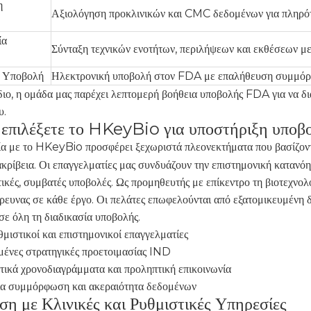
η
Αξιολόγηση προκλινικών και CMC δεδομένων για πληρό
ία
Σύνταξη τεχνικών ενοτήτων, περιλήψεων και εκθέσεων μ
ή Υποβολή
Ηλεκτρονική υποβολή στον FDA με επαλήθευση συμμό
διο, η ομάδα μας παρέχει λεπτομερή βοήθεια υποβολής FDA για να δια
υ.
α επιλέξετε το HKeyBio για υποστήριξη υπο
α με το HKeyBio προσφέρει ξεχωριστά πλεονεκτήματα που βασίζον
κρίβεια. Οι επαγγελματίες μας συνδυάζουν την επιστημονική κατανόη
κές, συμβατές υποβολές. Ως προμηθευτής με επίκεντρο τη βιοτεχνολο
έρευνας σε κάθε έργο. Οι πελάτες επωφελούνται από εξατομικευμένη 
σε όλη τη διαδικασία υποβολής.
μιστικοί και επιστημονικοί επαγγελματίες
νες στρατηγικές προετοιμασίας IND
ικά χρονοδιαγράμματα και προληπτική επικοινωνία
α συμμόρφωση και ακεραιότητα δεδομένων
ση με Κλινικές και Ρυθμιστικές Υπηρεσίες