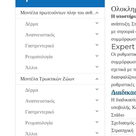
Ολοκλη
Μοντέλα πρωτευόντων πλην του ανθρώπου (NHP).
Η υποστήρ
Δέρμα
ανάπτυξη. Σ
με σιγουριά 
Αναπνευστικός
συμμόρφωσης
Expert
Γαστρεντερικό
Οι ρυθμιστι
Ρευματολογία
συμμόρφωσης
Άλλοι
σχετικά με 
διασφαλίζου
Μοντέλα Τρωκτικών Ζώων
ρυθμιστικές
Δέρμα
Διαδικα
προκλινική 
Η διαδικασία
Αναπνευστικός
υποβολής. Κ
Γαστρεντερικό
Στάδιο
Ρευματολογία
Σχεδιασμός
Στρατηγική
Άλλοι