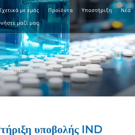
Σχετικά με εμάς
Προϊόντα
Υποστήριξη
Νέα
νήστε μαζί μας
Μοντέλα πρωτευόντων πλην του 
Υπηρεσία
Μοντέλα Τρωκτικών Ζώων
Λήψη
Μοντέλα Ανθρώπινου Ιστού & Ex V
FAQ
Ολοκληρωμένη Αξιολόγηση Αποτε
Μαρτυρίες Πελατώ
ποβολής IND
Μεταφραστική Ιατρική & Βιοδείκτ
Υποστήριξη υποβολής IND
τήριξη υποβολής IND