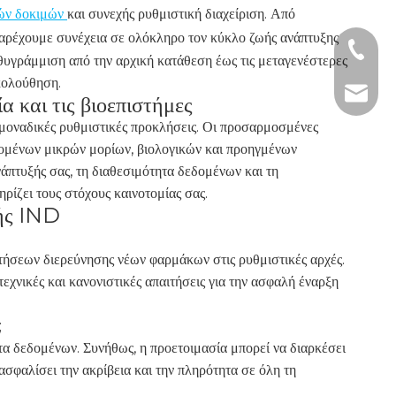
κών δοκιμών
και συνεχής ρυθμιστική διαχείριση. Από
αρέχουμε συνέχεια σε ολόκληρο τον κύκλο ζωής ανάπτυξης
+1 2396
θυγράμμιση από την αρχική κατάθεση έως τις μεταγενέστερες
κολούθηση.
+86- 1
tech@h
 και τις βιοεπιστήμες
 μοναδικές ρυθμιστικές προκλήσεις. Οι προσαρμοσμένες
ομένων μικρών μορίων, βιολογικών και προηγμένων
πτυξής σας, τη διαθεσιμότητα δεδομένων και τη
ρίζει τους στόχους καινοτομίας σας.
λής IND
ιτήσεων διερεύνησης νέων φαρμάκων στις ρυθμιστικές αρχές.
τεχνικές και κανονιστικές απαιτήσεις για την ασφαλή έναρξη
;
τα δεδομένων. Συνήθως, η προετοιμασία μπορεί να διαρκέσει
ασφαλίσει την ακρίβεια και την πληρότητα σε όλη τη