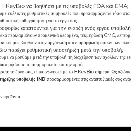
 HKeyBio να βοηθήσει με τις υποβολές FDA και EMA;
υμε ευέλικτες ρυθμιστικές συμβουλές που προσαρμόζονται τόσο στα
υθμιστική ευθυγράμμιση για το έργο σας.
ροφορίες απαιτούνται για την έναρξη ενός έργου υποβολ
λικά περιλαμβάνουν προκλινικά δεδομένα, τεκμηρίωση CMC, λεπτομέ
 ειδικοί μας βοηθούν στην οργάνωση και διαμόρφωση αυτών των υλι
o παρέχει ρυθμιστική υποστήριξη μετά την υποβολή;
ουμε να βοηθάμε μετά την υποβολή, τη διαχείριση των σχολίων της ετα
 διατηρήσουμε τη συμμόρφωση και την ορμή.
νήσετε το έργο σας, επικοινωνήστε με το HKeyBio σήμερα. Ως αξιόπι
τήριξης υποβολής IND
προσαρμοσμένες στις αναπτυξιακές σας ανάγ
ν προϊόντα