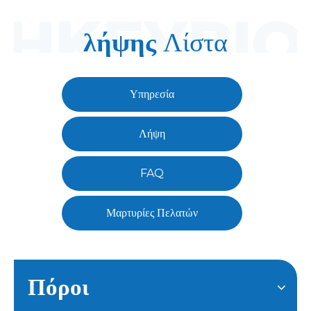
λήψης
Λίστα
Υπηρεσία
Λήψη
FAQ
Μαρτυρίες Πελατών
Πόροι