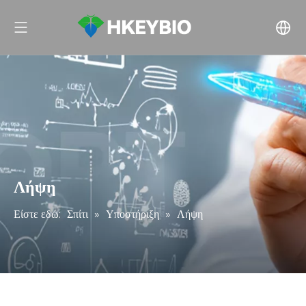
Λήψη
Είστε εδώ:
Σπίτι
»
Υποστήριξη
»
Λήψη