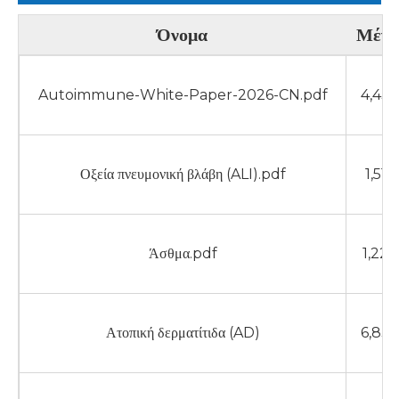
Όνομα
Μέγε
Autoimmune-White-Paper-2026-CN.pdf
4,43
Οξεία πνευμονική βλάβη (ALI).pdf
1,51
Άσθμα.pdf
1,22
Ατοπική δερματίτιδα (AD)
6,83