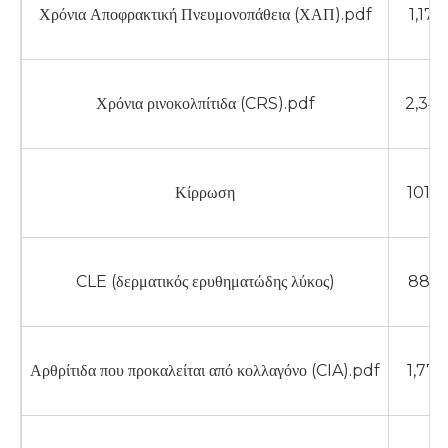
Χρόνια Αποφρακτική Πνευμονοπάθεια (ΧΑΠ).pdf
1,17
Χρόνια ρινοκολπίτιδα (CRS).pdf
2,34
Κίρρωση
1012
CLE (δερματικός ερυθηματώδης λύκος)
885 
Αρθρίτιδα που προκαλείται από κολλαγόνο (CIA).pdf
1,77