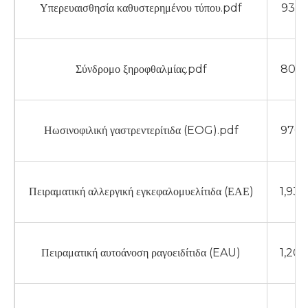
Υπερευαισθησία καθυστερημένου τύπου.pdf
932 
Σύνδρομο ξηροφθαλμίας.pdf
807 
Ηωσινοφιλική γαστρεντερίτιδα (EOG).pdf
970 
Πειραματική αλλεργική εγκεφαλομυελίτιδα (ΕΑΕ)
1,93
Πειραματική αυτοάνοση ραγοειδίτιδα (EAU)
1,20