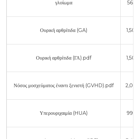
γλοίωμα
563 
Ουρική αρθρίτιδα (GA)
1,50
Ουρική αρθρίτιδα (ΓΑ).pdf
1,50
Νόσος μοσχεύματος έναντι ξενιστή (GVHD).pdf
2,00
Υπερουριχαιμία (HUA)
990 