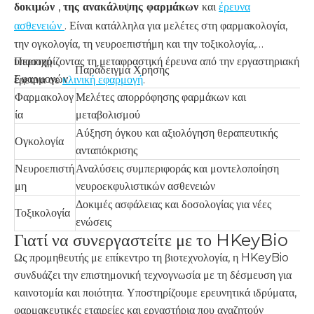
δοκιμών
,
της ανακάλυψης φαρμάκων
και
έρευνα
ασθενειών
. Είναι κατάλληλα για μελέτες στη φαρμακολογία,
την ογκολογία, τη νευροεπιστήμη και την τοξικολογία,
υποστηρίζοντας τη μεταφραστική έρευνα από την εργαστηριακή
Περιοχή
Παράδειγμα Χρήσης
Εφαρμογών
έρευνα σε
κλινική εφαρμογή
.
Φαρμακολογ
Μελέτες απορρόφησης φαρμάκων και
ία
μεταβολισμού
Αύξηση όγκου και αξιολόγηση θεραπευτικής
Ογκολογία
ανταπόκρισης
Νευροεπιστή
Αναλύσεις συμπεριφοράς και μοντελοποίηση
μη
νευροεκφυλιστικών ασθενειών
Δοκιμές ασφάλειας και δοσολογίας για νέες
Τοξικολογία
ενώσεις
Γιατί να συνεργαστείτε με το HKeyBio
Ως προμηθευτής με επίκεντρο τη βιοτεχνολογία, η HKeyBio
συνδυάζει την επιστημονική τεχνογνωσία με τη δέσμευση για
καινοτομία και ποιότητα. Υποστηρίζουμε ερευνητικά ιδρύματα,
φαρμακευτικές εταιρείες και εργαστήρια που αναζητούν