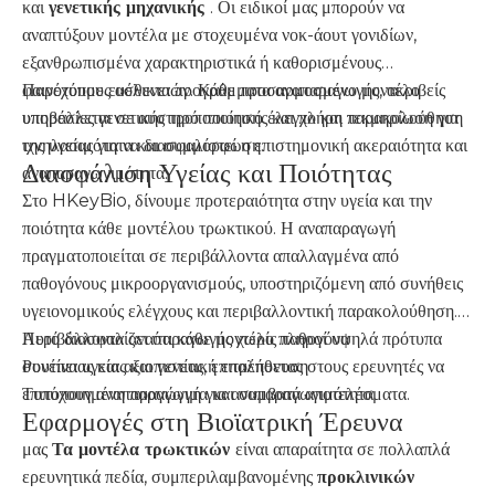
και
γενετικής μηχανικής
. Οι ειδικοί μας μπορούν να
αναπτύξουν μοντέλα με στοχευμένα νοκ-άουτ γονιδίων,
εξανθρωπισμένα χαρακτηριστικά ή καθορισμένους
φαινοτύπους ασθενειών. Κάθε προσαρμοσμένο μοντέλο
Παρέχουμε ευέλικτα προγράμματα αναπαραγωγής, ακριβείς
υποβάλλεται σε αυστηρό ποιοτικό έλεγχο και παρακολούθηση
υπηρεσίες γενετικής τροποποίησης και πλήρη τεκμηρίωση για
της υγείας για να διασφαλιστεί η επιστημονική ακεραιότητα και
ιχνηλασιμότητα και συμμόρφωση.
Διασφάλιση Υγείας και Ποιότητας
αναπαραγωγιμότητα.
Στο HKeyBio, δίνουμε προτεραιότητα στην υγεία και την
ποιότητα κάθε μοντέλου τρωκτικού. Η αναπαραγωγή
πραγματοποιείται σε περιβάλλοντα απαλλαγμένα από
παθογόνους μικροοργανισμούς, υποστηριζόμενη από συνήθεις
υγειονομικούς ελέγχους και περιβαλλοντική παρακολούθηση.
Αυτό διασφαλίζει ότι κάθε μοντέλο πληροί υψηλά πρότυπα
Περιβάλλοντα αναπαραγωγής χωρίς παθογόνα
συνέπειας και αξιοπιστίας, επιτρέποντας στους ερευνητές να
Ρουτίνα υγείας και γενετική επαλήθευση
επιτύχουν αναπαραγώγιμα και συμβατά αποτελέσματα.
Τυποποιημένη παραγωγή για αναπαραγωγιμότητα
Εφαρμογές στη Βιοϊατρική Έρευνα
μας
Τα μοντέλα τρωκτικών
είναι απαραίτητα σε πολλαπλά
ερευνητικά πεδία, συμπεριλαμβανομένης
προκλινικών