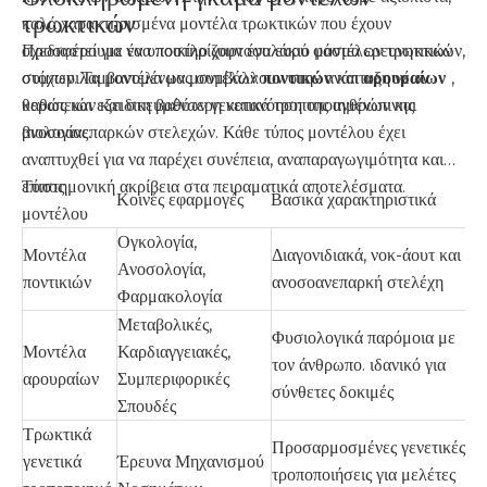
τρωκτικών
καλά χαρακτηρισμένα μοντέλα τρωκτικών που έχουν
σχεδιαστεί για να υποστηρίζουν ένα ευρύ φάσμα ερευνητικών
Προσφέρουμε ένα ποικίλο χαρτοφυλάκιο μοντέλων τρωκτικών,
στόχων. Τα μοντέλα μας συμβάλλουν στην ανάπτυξη νέων
συμπεριλαμβανομένων μοντέλων
ποντικών
και
αρουραίων
,
θεραπειών και στη βαθύτερη κατανόηση της ανθρώπινης
καθώς και εξειδικευμένων γενετικά τροποποιημένων και
βιολογίας.
ανοσοανεπαρκών στελεχών. Κάθε τύπος μοντέλου έχει
αναπτυχθεί για να παρέχει συνέπεια, αναπαραγωγιμότητα και
επιστημονική ακρίβεια στα πειραματικά αποτελέσματα.
Τύπος
Κοινές εφαρμογές
Βασικά χαρακτηριστικά
μοντέλου
Ογκολογία,
Μοντέλα
Διαγονιδιακά, νοκ-άουτ και
Ανοσολογία,
ποντικιών
ανοσοανεπαρκή στελέχη
Φαρμακολογία
Μεταβολικές,
Φυσιολογικά παρόμοια με
Μοντέλα
Καρδιαγγειακές,
τον άνθρωπο. ιδανικό για
αρουραίων
Συμπεριφορικές
σύνθετες δοκιμές
Σπουδές
Τρωκτικά
Προσαρμοσμένες γενετικές
γενετικά
Έρευνα Μηχανισμού
τροποποιήσεις για μελέτες