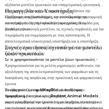
αξιόπιστα μοντέλα τρωκτικών και επαγγελματική ερευνητική
Παραγγελία και Υποστήριξη
συνεργασία. Τα δυνατά μας σημεία περιλαμβάνουν την
εξειδίκευση στις βιοεπιστήμες, την ευελιξία στην προσαρμογή
Παρέχουμε σαφή καθοδήγηση και ανταποκρινόμενη
και την αφοσίωση στην προώθηση των ερευνητικών
υποστήριξη σε όλη τη διαδικασία παραγγελίας. Η ομάδα μας
αποτελεσμάτων.
βοηθά με την επιλογή μοντέλου, τις τεχνικές συμβουλές και την
τεκμηρίωση για συμμόρφωση με τους κανονισμούς. Η
αποτελεσματική υλικοτεχνική υποστήριξη και η υποστήριξη
Συχνές ερωτήσεις σχετικά με τα μοντέλα
μετά την πώληση εξασφαλίζουν ομαλή συνέχεια της έρευνας
ζώων τρωκτικών
και αξιόπιστη παράδοση.
Σε τι χρησιμοποιούνται τα μοντέλα ζώων τρωκτικών;
–
Χρησιμοποιούνται για τη μελέτη μηχανισμών ασθενειών, την
αξιολόγηση της αποτελεσματικότητας των φαρμάκων και τη
διασφάλιση της ασφάλειας στην προκλινική και φαρμακευτική
έρευνα.
Τι είδη μοντέλων τρωκτικών είναι διαθέσιμα;
Συνεργαστείτε με
την HKeyBio
, έναν αξιόπιστο
–
Προσφέρουμε ποντίκια και αρουραίους,
προμηθευτή
βιοτεχνολογίας
Rodent Animal Models
,
συμπεριλαμβανομένων γενετικά τροποποιημένων στελεχών
για να προωθήσετε την έρευνά σας με ακρίβεια, αξιοπιστία και
και στελεχών χωρίς μικρόβια, για την κάλυψη ποικίλων
επιστημονική ακεραιότητα.
Επικοινωνήστε μαζί μας σήμερα