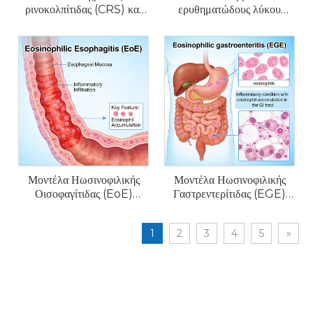
ρινοκολπίτιδας (CRS) και
ερυθηματώδους λύκου
αλλεργικής ρινίτιδας
ποντικού (CLE).
ποντικού
Μοντέλα Ηωσινοφιλικής
Μοντέλα Ηωσινοφιλικής
Οισοφαγίτιδας (EoE)
Γαστρεντερίτιδας (EGE)
ποντικού
ποντικού
1
2
3
4
5
»