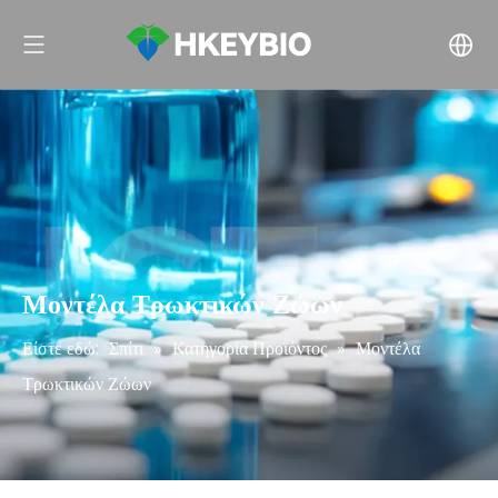
Μοντέλα Τρωκτικών Ζώων
Είστε εδώ:
Σπίτι
»
Κατηγορία Προϊόντος
»
Μοντέλα
Τρωκτικών Ζώων