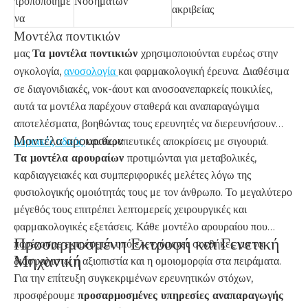
τροποποιημέ
Νοσημάτων
ακριβείας
να
Μοντέλα ποντικιών
μας
Τα μοντέλα ποντικιών
χρησιμοποιούνται ευρέως στην
ογκολογία,
ανοσολογία
και φαρμακολογική έρευνα. Διαθέσιμα
σε διαγονιδιακές, νοκ-άουτ και ανοσοανεπαρκείς ποικιλίες,
αυτά τα μοντέλα παρέχουν σταθερά και αναπαραγώγιμα
αποτελέσματα, βοηθώντας τους ερευνητές να διερευνήσουν
Μοντέλα αρουραίων
μοριακές οδούς
και θεραπευτικές αποκρίσεις με σιγουριά.
Τα μοντέλα αρουραίων
προτιμώνται για μεταβολικές,
καρδιαγγειακές και συμπεριφορικές μελέτες λόγω της
φυσιολογικής ομοιότητάς τους με τον άνθρωπο. Το μεγαλύτερο
μέγεθός τους επιτρέπει λεπτομερείς χειρουργικές και
φαρμακολογικές εξετάσεις. Κάθε μοντέλο αρουραίου που
Προσαρμοσμένη Εκτροφή και Γενετική
παρέχουμε εκτρέφεται υπό ελεγχόμενες συνθήκες για να
Μηχανική
διασφαλιστεί η αξιοπιστία και η ομοιομορφία στα πειράματα.
Για την επίτευξη συγκεκριμένων ερευνητικών στόχων,
προσφέρουμε
προσαρμοσμένες υπηρεσίες αναπαραγωγής