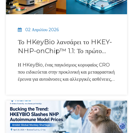
02 Απριλίου 2026
Το HKeyBio λανσάρει το HKEY-
NHP-onChip™ 1.1: Το πρώτο
μοντέλο NHP in vitro στον κόσμο
Η HKeyBio, ένας παγκόσμιος κορυφαίος CRO
για αυτοάνοσες και αλλεργικές
που ειδικεύεται στην προκλινική και μεταφραστική
ασθένειες
έρευνα για αυτοάνοσες και αλλεργικές ασθένειες,
ανακοίνωσε σήμερα επίσημα την κυκλοφορία της
πλατφόρμας HKEY-NHP-onChip™ 1.1 — του
πρώτου στον κόσμο μοντέλου συστήματος μη
ανθρώπινου πρωτεύοντος (NHP) αφιερωμένο στα
αυτοάνοσα και αλλεργικά