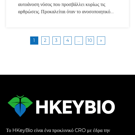
αυτοάνοση νόσος που προσβάλλει κυρίως τις
αρθρώσεις. Προκαλείται όταν το ανοσοποιητικό
σύστημα επιτίθεται κατά λάθος σε υγιή ιστό,
προκαλώντας φλεγμονή, πόνο και, με την πάροδο
του χρόνου, βλάβη στις αρθρώσεις. Η ΡΑ μπορεί
να επηρεάσει σημαντικά την ποιότητα ζωής ενός
1
2
3
4
...
10
»
ατόμου, επομένως η έγκαιρη διάγνωση και η
αποτελεσματική θεραπεία είναι ζωτικής σημασίας.
Το HKeyBio είναι ένα προκλινικό CRO με έδρα την