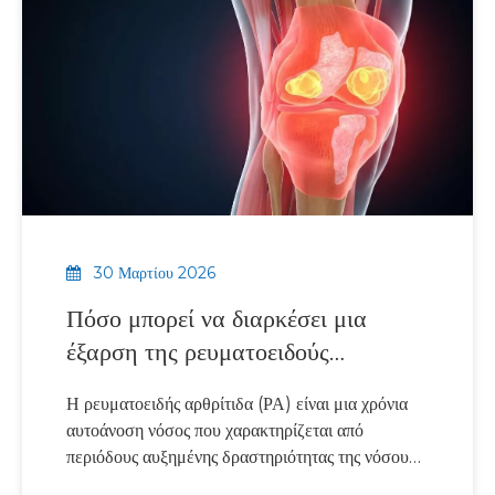
σώματος, συμπεριλαμβανομένων των μυών, των
νεύρων, των αιμοφόρων αγγείων και του κεντρικού
νευρικού συστήματος.
30 Μαρτίου 2026
Πόσο μπορεί να διαρκέσει μια
έξαρση της ρευματοειδούς
αρθρίτιδας
Η ρευματοειδής αρθρίτιδα (ΡΑ) είναι μια χρόνια
αυτοάνοση νόσος που χαρακτηρίζεται από
περιόδους αυξημένης δραστηριότητας της νόσου
γνωστές ως εξάρσεις. Κατά τη διάρκεια μιας