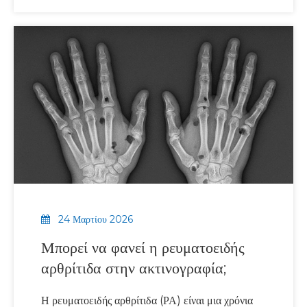
έξαρσης της ρευματοειδούς αρθρίτιδας,
συμπτώματα όπως πόνος στις αρθρώσεις, πρήξιμο,
δυσκαμψία και κόπωση γίνονται χειρότερα από το
συνηθισμένο, επηρεάζοντας συχνά την
κινητικότητα και τις καθημερινές δραστηριότητες.
24 Μαρτίου 2026
Μπορεί να φανεί η ρευματοειδής
αρθρίτιδα στην ακτινογραφία;
Η ρευματοειδής αρθρίτιδα (ΡΑ) είναι μια χρόνια