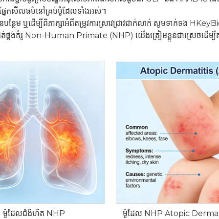
វផ្នែកសីលធម៌នៅគ្រប់ម៉ូដែលទាំងអស់។
នបន្ថែម ឬដើម្បីពិភាក្សាអំពីតម្រូវការស្រាវជ្រាវជាក់លាក់ សូមទាក់ទង HKeyBio 
កផ្គត់ផ្គង់គំរូ Non-Human Primate (NHP) យើងត្រៀមខ្លួនជាស្រេចដើម្បីគា
ម៉ូដែលជំងឺហឺត NHP
ម៉ូដែល NHP Atopic Dermat