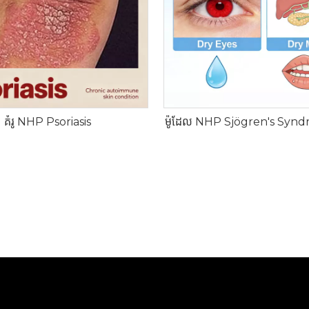
គំរូ NHP Psoriasis
ម៉ូដែល NHP Sjögren's Synd