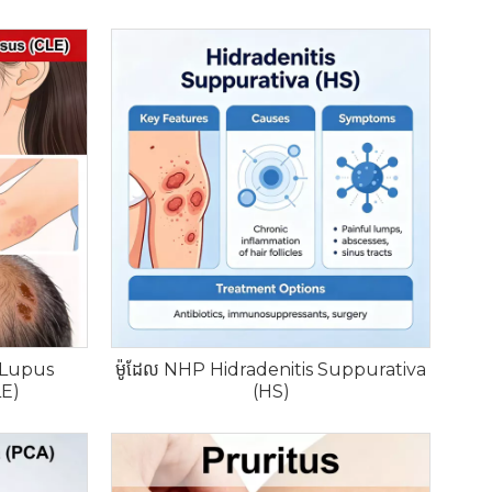
 Lupus
ម៉ូដែល NHP Hidradenitis Suppurativa
LE)
(HS)