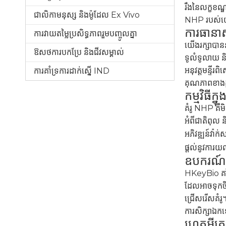
រឹងនៃលក្ខខណ្
ជាលិកាមនុស្ស និងម៉ូដែល Ex Vivo
NHP របស់យើង
ការធានា
ការវាយតម្លៃប្រសិទ្ធភាពរួមបញ្ចូលគ្នា
យើងរក្សាបានន
ឱសថការបកប្រែ និងជីវសម្គាល់
ទូលំទូលាយ ន
អនុវត្តមន្ទី
ការគាំទ្រការដាក់ស្នើ IND
គុណភាពខាងក្ន
កម្មវិធីក
គំរូ NHP គឺម
អំពីជាតិពុល ន
អភិវឌ្ឍន៍វ៉ាក់
ផ្តល់នូវការយ
ឧបករណ៍ស
HKeyBio គាំទ
ដែលអាចទុកចិត
ជ្រើសរើសគំរូ
ការសិក្សាឯកទ
ហេតុអ្វី