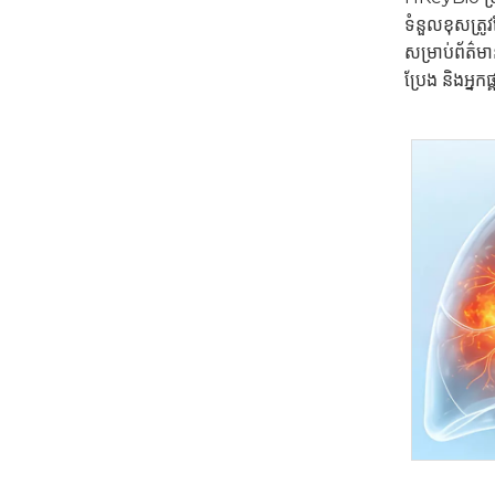
ទំនួលខុសត្រូ
សម្រាប់ព័ត៌មា
ប្រែង និងអ្ន