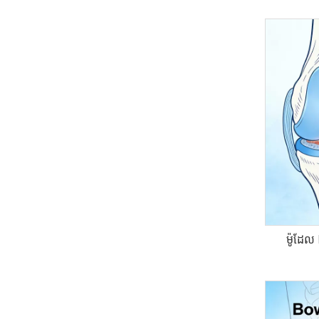
ម៉ូដែ