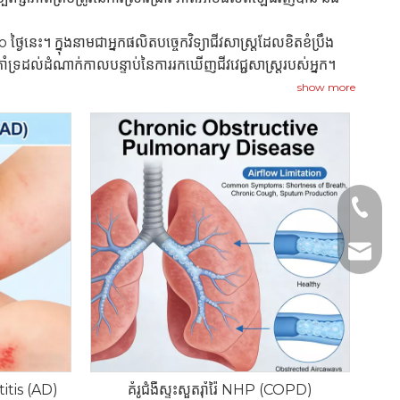
ថ្ងៃនេះ។ ក្នុងនាមជាអ្នកផលិតបច្ចេកវិទ្យាជីវសាស្ត្រដែលខិតខំប្រឹង
ំទ្រដល់ដំណាក់កាលបន្ទាប់នៃការរកឃើញជីវវេជ្ជសាស្ត្ររបស់អ្នក។
show more
+1 2396
+86- 1
tech@h
itis (AD)
គំរូជំងឺស្ទះសួតរ៉ាំរ៉ៃ NHP (COPD)