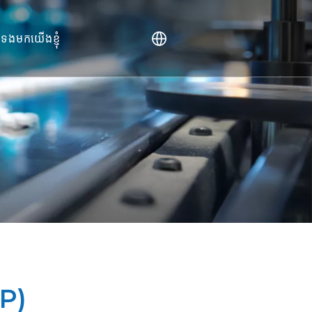
់ទងមកយើងខ្ញុំ
)
HP)