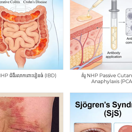
NHP ជំងឺរលាកពោះវៀនធំ (IBD)
គំរូ NHP Passive Cuta
Anaphylaxis (PCA