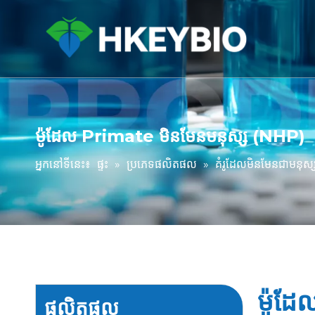
ម៉ូដែល Primate មិនមែនមនុស្ស (NHP)
អ្នកនៅទីនេះ៖
ផ្ទះ
»
ប្រភេទផលិតផល
»
គំរូដែលមិនមែនជាមនុស
ម៉ូដ
ផលិតផល