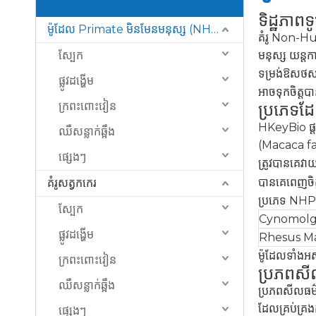
ទិដ្ឋភា
ម៉ូដែល Primate មិនមែនមនុស្ស (NHP)
គំរូ Non-Hum
ស្បែក
មនុស្ស យន្តកា
ទម្រង់ឱសថសា
ផ្លូវដង្ហើម
អាចទុកចិត្តប
ក្រពះពោះវៀន
ប្រភេទដែ
HKeyBio ផ្ត
ឈឺសន្លាក់ឆ្អឹង
(Macaca fa
ផ្សេងៗ
ត្រូវបានគេវា
បានគេពេញចិត
គំរូសត្វកកេរ
ប្រភេទ NHP 
ស្បែក
Cynomolg
ផ្លូវដង្ហើម
Rhesus M
ម៉ូដែលទាំងអស់
ក្រពះពោះវៀន
ប្រភពសី
ឈឺសន្លាក់ឆ្អឹង
ប្រភពសីលធម៌គ
ដែលគ្រប់គ្រង
ផ្សេងៗ