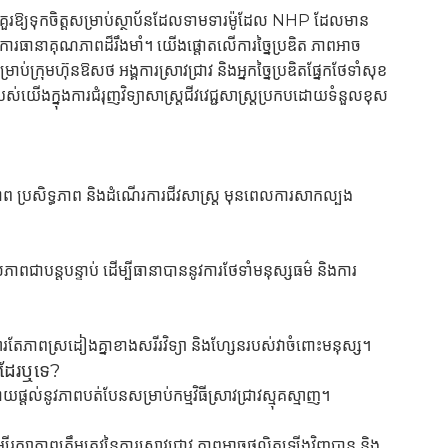
ូដែលគួរឱ្យទុកចិត្តសម្រាប់ស្ថាប័នដែលទាមទារម៉ូដែល NHP ដែលមាន
ិងការធានាគុណភាពដ៏រឹងមាំ។ យើងផ្តោតលើការច្នៃប្រឌិត ភាពអាច
្រុមហ៊ុនឱសថ អង្គការស្រាវជ្រាវ និងអ្នកច្នៃប្រឌិតផ្នែកថែទាំសុខ
់យើងក្នុងការជំរុញវិទ្យាសាស្ត្រជីវវេជ្ជសាស្ត្រប្រកបដោយទំនួលខុស
ថិភាព ប្រសិទ្ធភាព និងដំណើរការជីវសាស្រ្ត មុនពេលការសាកល្បង
ាពជាបន្តបន្ទាប់ ដើម្បីធានាបាននូវការថែទាំមនុស្សធម៌ និងការ
ាពស្រដៀងគ្នាខាងសរីរវិទ្យា និងហ្សែនរបស់វាចំពោះមនុស្ស។
់ដែរឬទេ?
្តល់នូវភាពបត់បែនសម្រាប់កម្មវិធីស្រាវជ្រាវស្មុគស្មាញ។
្សាភាពត្រឹមត្រូវនៃការស្រាវជ្រាវ ភាពអាចផលិតឡើងវិញបាន និង