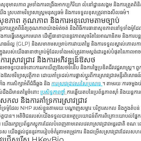
ឌសុខុមាលភាព រួមទាំងការពង្រឹងអាកប្បកិរិយា លំនៅដ្ឋានសង្គម និងការត្រួតពិន
 ស្របតាមវិទ្យាសាស្ត្រមនុស្សធម៌ និងការទទួលខុសត្រូវខាងសីលធម៌។
សុខភាព គុណភាព និងការអនុលោមតាមច្បាប់
ូវការត្រួតពិនិត្យគុណភាពយ៉ាងម៉ត់ចត់ និងពិធីការធានាសុខភាពនៅទូទាំងម៉ូដ
ិងការធ្វើតេស្តរកមេរោគ ដើម្បីធានាបាននូវភាពសុចរិតនៃអាណានិគម និងការ
រពិសោធន៍ល្អ (GLP) និងសមាគមសម្រាប់ការវាយតម្លៃ និងការទទួលស្គាល់គោលការ
ុងរបស់យើងធានាថាគ្រប់ម៉ូដែលទាំងអស់ត្រូវតាមស្តង់ដារខ្ពស់បំផុតនៃភាពអាចជឿជ
្នុងការស្រាវជ្រាវ និងការអភិវឌ្ឍន៍ឱសថ
ិនអាចខ្វះបានចំពោះការរកឃើញឱសថទំនើប និងការច្នៃប្រឌិតជីវវេជ្ជសាស្ត្រ។ ពួកគ
ិងឱសថវិទ្យាសុវត្ថិភាព ដោយគាំទ្រដល់ការផ្លាស់ប្តូរពីការស្រាវជ្រាវមន្ទីរពិសោធ
សាំង ការសិក្សាអំពីជំងឺឆ្លង និង
ការស្រាវជ្រាវសរសៃប្រសាទ
។ តាមរយៈការចម្លងយ៉
ល់ដឹងដ៏មានតម្លៃចំពោះ
ប្រសិទ្ធភាពថ្នាំ
ការឆ្លើយតបនៃប្រព័ន្ធភាពស៊ាំ និងយន្តក
កល និងការគាំទ្រការស្រាវជ្រាវ
្រម៉ូដែល NHP របស់ខ្លួនតាមរយៈបណ្តាញសម្ភារៈបរិក្ខារសកល និងក្នុងតំបន់ ដែល
្តបាន។ អតិថិជនរបស់យើងទទួលបានអត្ថប្រយោជន៍ពីការពិគ្រោះយោបល់ផ្នែកបច្ចេ
។ យើងរក្សាប្រព័ន្ធភស្តុភារដែលបំពេញតាមពេលវេលាស្រាវជ្រាវអន្តរជាតិ ខណៈព
េស យើងផ្តល់ជូននូវការរៀបចំគំរូតាមតម្រូវការ និងជម្រើសស្រាវជ្រាវដែលសហក
ត្រូវជ្រើសរើស HKeyBio