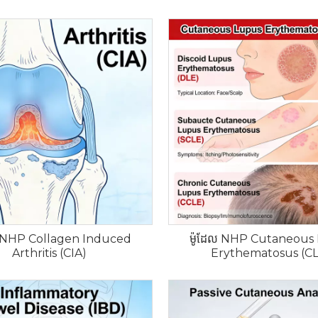
ល NHP Collagen Induced
ម៉ូដែល NHP Cutaneous
Arthritis (CIA)
Erythematosus (C