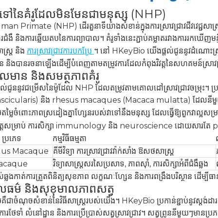
ពទូទៅនៃគំរូដែលមិនមែនជាមនុស្ស (NHP)
an Primate (NHP) ដើរតួនាទីយ៉ាងសំខាន់ក្នុងការស្រាវជ្រាវជីវវេជ្ជសាស្ត្រ 
រជំងឺ និងការឆ្លើយតបនៃការព្យាបាល។ គំរូទាំងនេះភ្ជាប់គម្លាតរវាងការរកឃើញមន្ទី
ស្រ្ត និង
ការស្រាវជ្រាវការបកប្រែ
។ នៅ HKeyBio យើងផ្តល់ជូននូវដំណោះស្
ាន និងបានរចនាឡើងដើម្បីបំពេញតាមតម្រូវការដែលកំពុងវិវត្តនៃសហគមន៍ស្រាវ
លមាន និងសមត្ថភាពគំរូ
ល់ជូននូវជម្រើសនៃម៉ូដែល NHP ដែលតម្រូវតាមគោលដៅស្រាវជ្រាវចម្រុះ
scicularis) និង rhesus macaques (Macaca mulatta) ដែលនីមួ
យតម្លៃចំពោះភាពស្រដៀងគ្នាហ្សែនរបស់វាទៅនឹងមនុស្ស ដែលធ្វើឱ្យពួកវាល្អសម្រា
្តសម្រាប់
ការសិក្សា immunology
និង neuroscience ដោយសារតែ ph
ប្រភេទ
កម្មវិធីធម្មតា
us Macaque
គីមីវិទ្យា ការស្រាវជ្រាវវ៉ាក់សាំង ឱសថសាស្ត្រ
acaque
វិទ្យាសាស្រ្តសរសៃប្រសាទ, ភាពស៊ាំ, ការសិក្សាអំពីជំងឺឆ្លង
ឆ្លងកាត់ការត្រួតពិនិត្យសុខភាព លក្ខណៈហ្សែន និងការពង្រឹងបរិស្ថាន ដើម្បីធា
លធម៌ និងសុខុមាលភាពសត្វ
ឺជាចំណុចសំខាន់នៃវិធីសាស្រ្តរបស់យើង។ HKeyBio ប្រកាន់ខ្ជាប់នូវស្តង់ដារស
ការថែទាំ លំនៅដ្ឋាន និងការប្រើប្រាស់សត្វស្រាវជ្រាវ។ សត្វព្រូននីមួយៗមាន