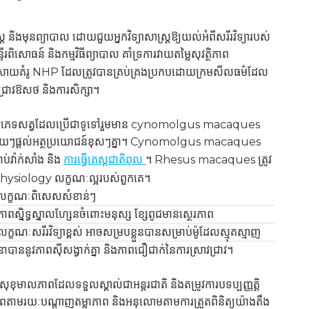
និងមុនព្យាបាល ដោយជួយអ្នកវិទ្យាសាស្ត្រឱ្យយល់អំពីសរីរវិទ្យារបស់
រពិសោធន៍ និងកម្មវិធីព្យាបាល គាំទ្រការវាយតម្លៃសុវត្ថិភាព
រាយគំរូ NHP ដែលត្រូវបានគ្រប់គ្រងប្រកបដោយក្រមសីលធម៌ដែល
ជ្រាវឱសថ និងការសិក្សា។
។ ប្រភេទសត្វដែលប្រើជាទូទៅរួមមាន cynomolgus macaques
យៗផ្តល់អត្ថប្រយោជន៍ខុសៗគ្នា។ Cynomolgus macaques
ប់វ៉ាក់សាំង និង
ការធ្វើតេស្តជាតិពុល
។ Rhesus macaques ត្រូវ
ysiology លក្ខណៈល្អរបស់ពួកគេ។
លក្ខណៈពិសេសសំខាន់ៗ
ភាពស្និទ្ធស្នាលហ្សែនចំពោះមនុស្ស ខ្សែពូជមានស្ថេរភាព
លក្ខណៈសរីរវិទ្យាខ្ពស់ អាចសម្របខ្លួនបានសម្រាប់ម៉ូដែលស្មុគស្មាញ
នាបាននូវភាពស៊ីសង្វាក់គ្នា និងភាពជឿជាក់នៃការស្រាវជ្រាវ។
ុខុមាលភាពដែលទទួលស្គាល់ជាអន្តរជាតិ និងតម្រូវការបទប្បញ្ញត្តិ
ប្រភពតាមរយៈបណ្តាញតម្លាភាព និងអនុលោមតាមការត្រួតពិនិត្យយ៉ាងតឹង