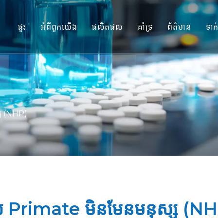
ផ្ទះ
អំពីពួកយើង
ផលិតផល
គាំទ្រ
ព័ត៌មាន
ទាក
ម៉ូដែល Primate មិនមែនមនុស្ស (NHP
សេវាកម្ម
គំរូសត្វកកេរ
ទាញយក
ជាលិកាមនុស្ស និងម៉ូដែល Ex Vivo
សំណួរគេសួរញឹកញាប់
ការវាយតម្លៃប្រសិទ្ធភាពរួមបញ្ចូលគ្នា
សក្ខីកម្មរបស់អតិថិជន
្ស (NHP)
ឱសថការបកប្រែ និងជីវសម្គាល់
ការគាំទ្រការដាក់ស្នើ IND
ែល Primate មិនមែនមនុស្ស (N