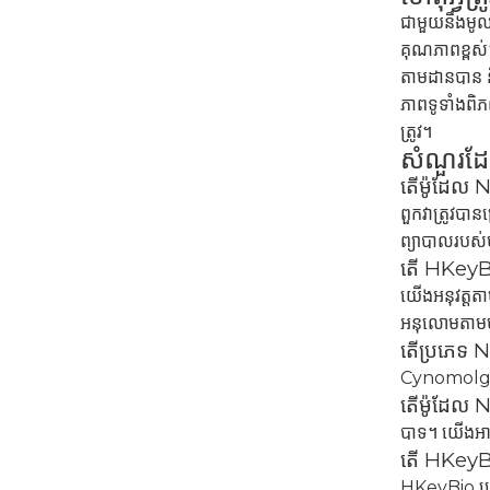
ជាមួយនឹងមូលដ
គុណភាពខ្ពស់។
តាមដានបាន និ
ភាពទូទាំងពិភ
ត្រូវ។
សំណួរដែ
តើម៉ូដែល 
ពួកវាត្រូវបាន
ព្យាបាលរបស់
តើ HKeyBi
យើងអនុវត្តតា
អនុលោមតាមបទប
តើប្រភេទ N
Cynomolgus 
តើម៉ូដែល N
បាទ។ យើងអាចក
តើ HKeyBio
HKeyBio ប្រ