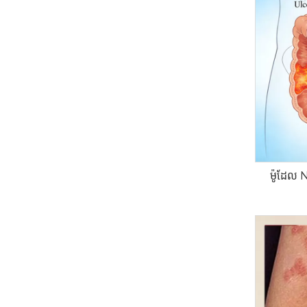
ម៉ូដែល 