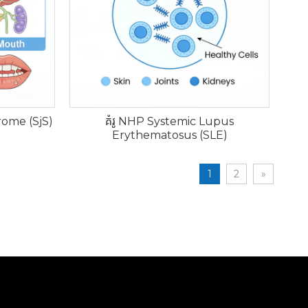
rome (SjS)
គំរូ NHP Systemic Lupus
Erythematosus (SLE)
1
2
»