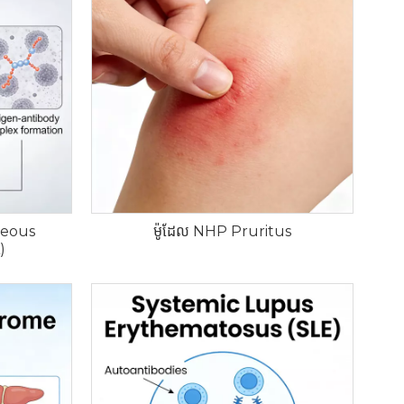
neous
ម៉ូដែល NHP Pruritus
)