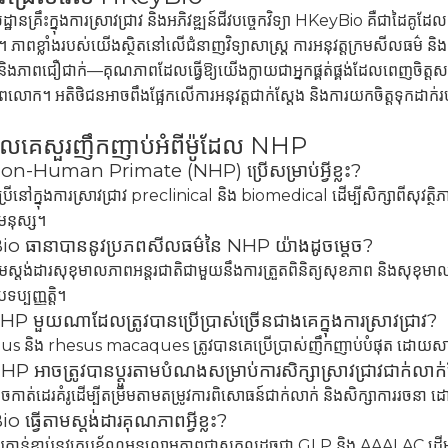
្ឋានគ្រឹះក្នុងការស្រាវជ្រាវ និងអភិវឌ្ឍន៍ជីវបច្ចេកវិទ្យា HKeyBio គឺជាដៃគ
 ភាពខ្លាំងរបស់យើងស្ថិតនៅលើជំនាញវិទ្យាសាស្ត្រ ការអនុវត្តក្រមសីលធម៌ ន
ងភាពជឿជាក់—គុណភាពដែលធ្វើឱ្យយើងក្លាយជាអ្នកផ្គត់ផ្គង់ដែលពេញចិត្តសម្រាប់ក
ពលោក។ អតិថិជនអាចពឹងផ្អែកលើការអនុវត្តជាក់ស្តែង និងការយកចិត្តទុកដាក់របស
លគេសួរញឹកញាប់អំពីម៉ូដែល NHP
Non-Human Primate (NHP) ប្រើសម្រាប់អ្វីខ្លះ?
ប្រើនៅក្នុងការស្រាវជ្រាវ preclinical និង biomedical ដើម្បីសិក្សាពីសុវត្
មនុស្ស។
o ធានាបាននូវប្រភពសីលធម៌នៃ NHP យ៉ាងដូចម្តេច?
មស្តង់ដារសុខុមាលភាពអន្តរជាតិជាមួយនឹងការត្រួតពិនិត្យសុខភាព និងសុខុមាលភ
្បញ្ញត្តិ។
HP មួយណាដែលត្រូវបានប្រើប្រាស់ច្រើនជាងគេក្នុងការស្រាវជ្រាវ?
និង rhesus macaques ត្រូវបានគេប្រើប្រាស់ញឹកញាប់បំផុត ដោយសារតែភ
HP អាចត្រូវបានប្ដូរតាមបំណងសម្រាប់ការសិក្សាស្រាវជ្រាវជាក់លាក
ាត់ដេរគំរូដើម្បីតម្រឹមតាមតម្រូវការពិសោធន៍ជាក់លាក់ និងសិក្សាការរចនា ដោយផ
 ធ្វើតាមស្តង់ដារគុណភាពអ្វីខ្លះ?
កាន់ខ្ជាប់នូវក្របខ័ណ្ឌអនុលោមភាពជាសកលដូចជា GLP និង AAALAC ដើម្បីរក