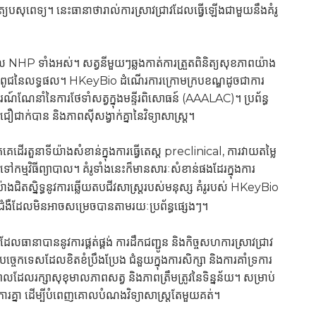
ិត្យបសុពេទ្យ។ នេះធានាថារាល់ការស្រាវជ្រាវដែលធ្វើឡើងជាមួយនឹងគំរូ
ែល NHP ទាំងអស់។ សត្វនីមួយៗឆ្លងកាត់ការត្រួតពិនិត្យសុខភាពយ៉ាង
បន្តពូជនៃលទ្ធផល។ HKeyBio ដំណើរការក្រោមក្របខណ្ឌដូចជាការ
ណ៍ណែនាំនៃការថែទាំសត្វក្នុងមន្ទីរពិសោធន៍ (AAALAC)។ ប្រព័ន្ធ
ាក់បាន និងភាពស៊ីសង្វាក់គ្នានៃវិទ្យាសាស្ត្រ។
េដើរតួនាទីយ៉ាងសំខាន់ក្នុងការធ្វើតេស្ត preclinical, ការវាយតម្លៃ
ន៍ទៅកម្មវិធីព្យាបាល។ គំរូទាំងនេះក៏មានសារៈសំខាន់ផងដែរក្នុងការ
ាងជិតស្និទ្ធនូវការឆ្លើយតបជីវសាស្រ្តរបស់មនុស្ស គំរូរបស់ HKeyBio
ារជំងឺដែលមិនអាចសម្រេចបានតាមរយៈប្រព័ន្ធផ្សេងៗ។
ធានាបាននូវការផ្គត់ផ្គង់ ការដឹកជញ្ជូន និងកិច្ចសហការស្រាវជ្រាវ
កទេសដែលខិតខំប្រឹងប្រែង ជំនួយក្នុងការសិក្សា និងការគាំទ្រការ
េលដែលរក្សាសុខុមាលភាពសត្វ និងភាពត្រឹមត្រូវនៃទិន្នន័យ។ សម្រាប់
ារគ្នា ដើម្បីបំពេញគោលបំណងវិទ្យាសាស្ត្រតែមួយគត់។