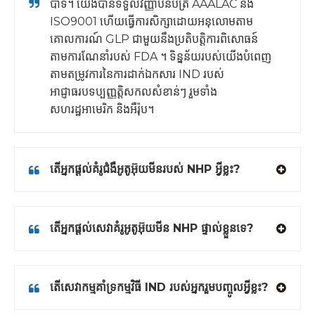
បាទ។ យើងបានទទួលវិញ្ញាបនបត្រ AAALAC និង
ISO9001 ហើយធ្វើការសិក្សាដោយអនុលោមតាម
គោលការណ៍ GLP ជាមួយនឹងប្រតិបត្តិការពិសោធន៍
តាមការណែនាំរបស់ FDA ។ ទិន្នន័យរបស់យើងបំពេញ
តាមតម្រូវការនៃការដាក់ឯកសារ IND របស់
អាជ្ញាធរបទប្បញ្ញត្តិសកលសំខាន់ៗ រួមទាំង
សហរដ្ឋអាមេរិក និងអឺរ៉ុប។
តើអ្នកផ្តល់គំរូជំងឺអូតូអ៊ុយមីនរបស់ NHP អ្វីខ្លះ?
តើអ្នកផ្តល់សេវាគំរូអូតូអ៊ុយមីន NHP ផ្ទាល់ខ្លួនទេ?
តើសេវាកម្មគាំទ្រកម្មវិធី IND របស់អ្នករួមបញ្ចូលអ្វីខ្លះ?