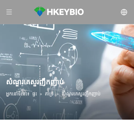
សំណួរគេសួរញឹកញាប់
អ្នកនៅទីនេះ៖
ផ្ទះ
»
គាំទ្រ
»
សំណួរគេសួរញឹកញាប់