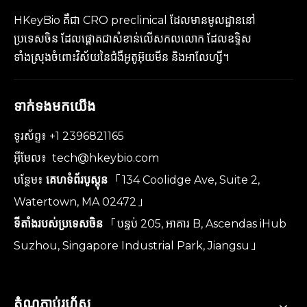
HKeyBio គឺជា CRO preclinical ដែលមានមូលដ្ឋាននៅ
ប្រទេសចិន ដែលផ្តោតជាសំខាន់លើសកលលោក ដែលឧទ្ទិស
ទាំងស្រុងចំពោះវិស័យនៃជំងឺអូតូអ៊ុយមីន និងអាលែហ្សី។
ទាក់ទងមកយើង
ទូរស័ព្ទ៖ +1 2396821165
អ៊ីមែល៖
tech@hkeybio.com
បន្ថែម៖
គេហទំព័របូស្តុន
「134 Coolidge Ave, Suite 2,
Watertown, MA 02472」
ទីតាំងរបស់ប្រទេសចិន
「បន្ទប់ 205, អាគារ B, Ascendas iHub
Suzhou, Singapore Industrial Park, Jiangsu」
តំណភ្ជាប់រហ័ស