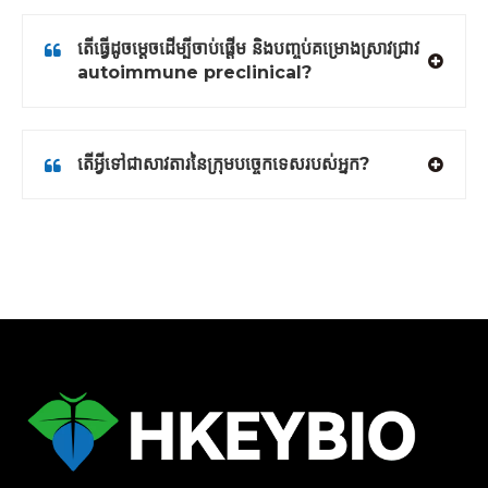
តើធ្វើដូចម្តេចដើម្បីចាប់ផ្តើម និងបញ្ចប់គម្រោងស្រាវជ្រាវ
autoimmune preclinical?
តើ​អ្វី​ទៅ​ជា​សាវតារ​នៃ​ក្រុម​បច្ចេកទេស​របស់​អ្នក?