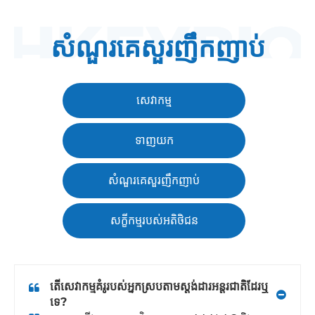
សំណួរគេសួរញឹកញាប់
សេវាកម្ម
ទាញយក
សំណួរគេសួរញឹកញាប់
សក្ខីកម្មរបស់អតិថិជន
តើសេវាកម្មគំរូរបស់អ្នកស្របតាមស្តង់ដារអន្តរជាតិដែរឬ
ទេ?