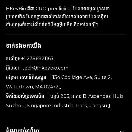
HKeyBio គឺជា CRO preclinical ដែលមានមូលដ្ឋាននៅ
ប្រទេសចិន ដែលផ្តោតជាសំខាន់លើសកលលោក ដែលឧទ្ទិស
ទាំងស្រុងចំពោះវិស័យនៃជំងឺអូតូអ៊ុយមីន និងអាលែហ្សី។
ទាក់ទងមកយើង
ទូរស័ព្ទ៖ +1 2396821165
អ៊ីមែល៖
tech@hkeybio.com
បន្ថែម៖
គេហទំព័របូស្តុន
「134 Coolidge Ave, Suite 2,
Watertown, MA 02472」
ទីតាំងរបស់ប្រទេសចិន
「បន្ទប់ 205, អាគារ B, Ascendas iHub
Suzhou, Singapore Industrial Park, Jiangsu」
តំណភ្ជាប់រហ័ស