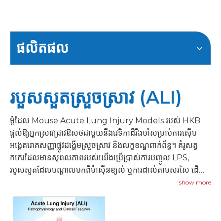
ផលិតផល
របួសសួតស្រួចស្រាវ (ALI)
ម៉ូដែល Mouse Acute Lung Injury Models របស់ HKB
ផ្តល់ឱ្យអ្នកស្រាវជ្រាវឱសថជាមួយនឹងវេទិកាដ៏រឹងមាំសម្រាប់ការស៊ើប
អង្កេតរោគសញ្ញាផ្លូវដង្ហើមស្រួចស្រាវ និងលក្ខខណ្ឌពាក់ព័ន្ធ។ គំរូសត្វ
កកេរដែលមានសុពលភាពរបស់យើងប្រើប្រាស់ការបញ្ចូល LPS,
របួសសួតដែលបណ្ដាលមកពីម៉ាស៊ីនខ្យល់ ឬការដាល់តាមសរសៃ ដើម្បី
ចម្លងលក្ខណៈសំខាន់ៗរបស់ ALI ។
show more