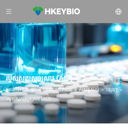
របួសសួតស្រួចស្រាវ (ALI)
អ្នកនៅទីនេះ៖
ផ្ទះ
»
ប្រភេទផលិតផល
»
គំរូសត្វកកេរ
»
ផ្សេងៗ
»
របួសសួតស្រួចស្រាវ (ALI)