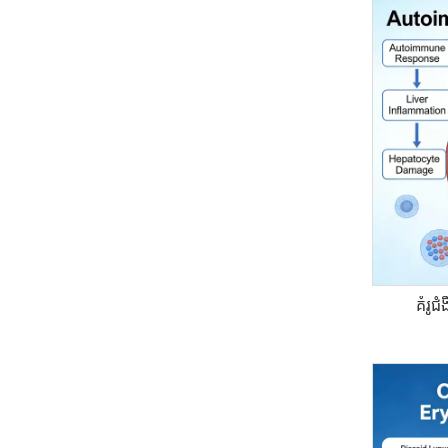
គំរូជ