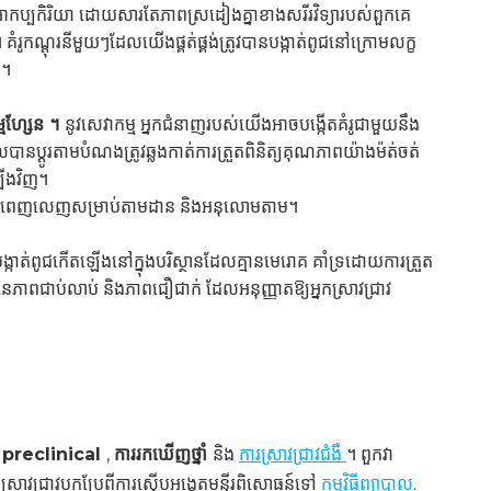
ាកប្បកិរិយា ដោយសារតែភាពស្រដៀងគ្នាខាងសរីរវិទ្យារបស់ពួកគេ
គំរូកណ្តុរនីមួយៗដែលយើងផ្គត់ផ្គង់ត្រូវបានបង្កាត់ពូជនៅក្រោមលក្ខ
៍។
កម្មហ្សែន ។
នូវសេវាកម្ម អ្នកជំនាញរបស់យើងអាចបង្កើតគំរូជាមួយនឹង
ដូរតាមបំណងត្រូវឆ្លងកាត់ការត្រួតពិនិត្យគុណភាពយ៉ាងម៉ត់ចត់
ឡើងវិញ។
ងឯកសារពេញលេញសម្រាប់តាមដាន និងអនុលោមតាម។
ត់ពូជកើតឡើងនៅក្នុងបរិស្ថានដែលគ្មានមេរោគ គាំទ្រដោយការត្រួត
្ពស់នៃភាពជាប់លាប់ និងភាពជឿជាក់ ដែលអនុញ្ញាតឱ្យអ្នកស្រាវជ្រាវ
ស្ត preclinical
,
ការរកឃើញថ្នាំ
និង
ការស្រាវជ្រាវជំងឺ
។ ពួកវា
រស្រាវជ្រាវបកប្រែពីការស៊ើបអង្កេតមន្ទីរពិសោធន៍ទៅ
កម្មវិធីព្យាបាល
.