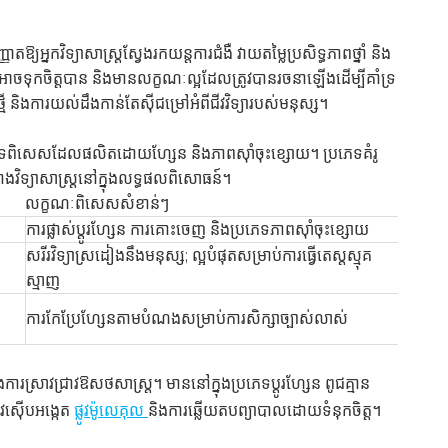
ឱ្យអ្នកវិទ្យាសាស្ត្រស្វែងរកយន្តការជំងឺ វាយតម្លៃប្រសិទ្ធភាពថ្នាំ និង
អាចទុកចិត្តបាន និងមានលក្ខណៈល្អដែលត្រូវបានរចនាឡើងដើម្បីគាំទ្រ
និងការយល់ដឹងកាន់តែស៊ីជម្រៅអំពីជីវវិទ្យារបស់មនុស្ស។
ភេទពិសេសដែលផលិតដោយហ្សែន និងភាពស៊ាំចុះខ្សោយ។ ប្រភេទគំរូ
វខាងវិទ្យាសាស្ត្រនៅក្នុងលទ្ធផលពិសោធន៍។
លក្ខណៈពិសេសសំខាន់ៗ
ការផ្លាស់ប្តូរហ្សែន ការគោះចេញ និងប្រភេទភាពស៊ាំចុះខ្សោយ
សរីរវិទ្យាស្រដៀងនឹងមនុស្ស; ល្អបំផុតសម្រាប់ការធ្វើតេស្តស្មុគ
ស្មាញ
ការកែប្រែហ្សែនតាមបំណងសម្រាប់ការសិក្សាច្បាស់លាស់
ងការស្រាវជ្រាវឱសថសាស្ត្រ។ មាននៅក្នុងប្រភេទប្តូរហ្សែន ពូជគ្មាន
ាវស៊ើបអង្កេត
ផ្លូវម៉ូលេគុល
និងការឆ្លើយតបព្យាបាលដោយទំនុកចិត្ត។