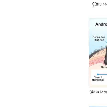
ម៉ូដែល 
ម៉ូដែល M