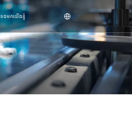
់ទងមកយើងខ្ញុំ
)