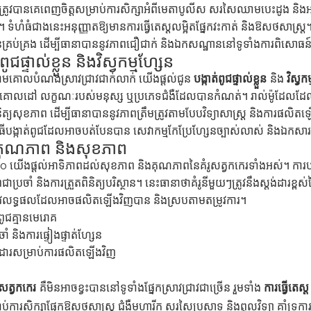
ត្រូវបានគេពេញចិត្តសម្រាប់ការសិក្សាអំពីមេតាបូលីស សរសៃឈាមបេះដូង និងអ
ទំហំធំជាងនេះអនុញ្ញាតឱ្យមានការធ្វើតេស្តលម្អិតផ្នែកវះកាត់ និងឱសថសាស្ត្រ។ 
្រប់គ្រង ដើម្បីធានាបាននូវភាពជឿជាក់ និងឯកសណ្ឋាននៅទូទាំងការពិសោធន
ពូជផ្ទាល់ខ្លួន និងវិស្វកម្មហ្សែន
តាមគោលបំណងស្រាវជ្រាវជាក់លាក់ យើងផ្តល់ជូន
បង្កាត់ពូជផ្ទាល់ខ្លួន
និង
វិស្វ
គោលដៅ លក្ខណៈរបស់មនុស្ស ឬប្រភេទជំងឺដែលបានកំណត់។ រាល់ម៉ូដែលដែលបានប្
និត្យសុខភាព ដើម្បីធានាបាននូវភាពត្រឹមត្រូវតាមបែបវិទ្យាសាស្ត្រ និងការផលិត
មវិធីបង្កាត់ពូជដែលអាចបត់បែនបាន សេវាកម្មកែប្រែហ្សែនច្បាស់លាស់ និ
គុណភាព និងសុខភាព
យើងផ្តល់អាទិភាពដល់សុខភាព និងគុណភាពនៃគំរូសត្វកកេរទាំងអស់។ ការបង្កា
ជាប្រចាំ និងការត្រួតពិនិត្យបរិស្ថាន។ នេះធានាថាគំរូនីមួយៗត្រូវនឹងស្តង់ដារខ
ូវលទ្ធផលដែលអាចផលិតឡើងវិញបាន និងស្របតាមតម្រូវការ។
់ពូជគ្មានមេរោគ
ំ និងការផ្ទៀងផ្ទាត់ហ្សែន
ង់ដារសម្រាប់ការផលិតឡើងវិញ
ង
រូសត្វកកេរ
គឺមិនអាចខ្វះបាននៅទូទាំងផ្នែកស្រាវជ្រាវជាច្រើន រួមទាំង
ការធ្វើតេ
ាប់ការសិក្សាផ្នែកឱសថសាស្ត្រ ជំងឺមហារីក សរសៃប្រសាទ និងពុលវិទ្យា គាំទ្រកា