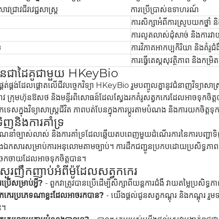
្រាវជ្រាវជីវវេជ្ជសាស្ត្រ
ការប្រើប្រាស់ឧទាហរណ៍
ការសិក្សាអំពីការស្រូបយកថ្នាំ
ការលូតលាស់ដុំសាច់ និងការវា
ទ
ការវិភាគអាកប្បកិរិយា និងគំរូ
ការធ្វើតេស្តសុវត្ថិភាព និងកម្រិ
ីបានជាដៃគូជាមួយ HKeyBio
កផ្គត់ផ្គង់ដែលផ្តោតលើជីវបច្ចេកវិទ្យា HKeyBio រួមបញ្ចូលគ្នានូវជំនាញវិទ្យាសាស្
ជ្រាវ ក្រុមហ៊ុនឱសថ និងមន្ទីរពិសោធន៍ដែលស្វែងរកគំរូសត្វកកេរដែលអាចទុកចិត្
សក្នុងវិទ្យាសាស្ត្រជីវិត ភាពបត់បែនក្នុងការប្ដូរតាមបំណង និងការយកចិត្តទុក
ទិញនិងការគាំទ្រ
ណែនាំច្បាស់លាស់ និងការគាំទ្រដែលឆ្លើយតបពេញមួយដំណើរការនៃការបញ្ជាទិញ។
ិងឯកសារសម្រាប់ការអនុលោមតាមច្បាប់។ ការដឹកជញ្ជូនប្រកបដោយប្រសិទ្ធភា
ចែកចាយដែលអាចទុកចិត្តបាន។
សួរញឹកញាប់អំពីម៉ូដែលសត្វកកេរ
ប្រើសម្រាប់អ្វី?
- ពួកវាត្រូវបានប្រើដើម្បីសិក្សាពីយន្តការជំងឺ វាយតម្លៃប្រសិទ្ធភ
្វកកេរប្រភេទណាខ្លះដែលអាចរកបាន?
- យើងផ្តល់ជូនសត្វកណ្ដុរ និងកណ្តុរ រ
ុះ។