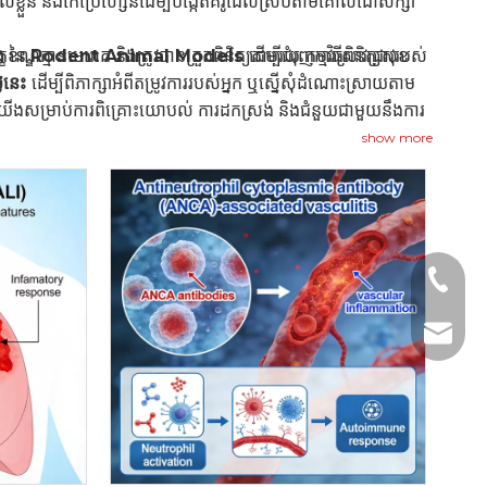
ទាល់ខ្លួន និងកែប្រែហ្សែនដើម្បីបង្កើតគំរូដែលស្របតាមគោលដៅសិក្សា
ខណ្ឌគ្មានមេរោគ និងត្រូវបានត្រួតពិនិត្យតាមរយៈកម្មវិធីពិនិត្យសុខ
ង់
នៃ
Rodent Animal Models
ដើម្បីជំរុញការស្រាវជ្រាវរបស់
ៃនេះ
ដើម្បីពិភាក្សាអំពីតម្រូវការរបស់អ្នក ឬស្នើសុំដំណោះស្រាយតាម
ស់យើងសម្រាប់ការពិគ្រោះយោបល់ ការដកស្រង់ និងជំនួយជាមួយនឹងការ
show more
+1 2396
+86- 1
tech@h