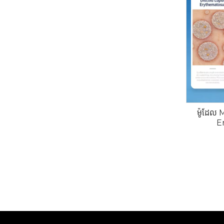
ម៉ូដែល
E