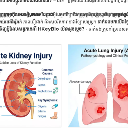
វកកេរអាចប្ដូរតាមបំណងបានទេ?
– បាទ។ ក្រុមរបស់យើងផ្តល់សេវាបង្កាត់ពូជផ្
ូ​ត្រូវ​រក្សា​ដោយ​របៀប​ណា?
ួយ
ក្រុមហ៊ុន HKeyBio ដែលជា
- គ្រប់ម៉ូដែលទាំងអស់ត្រូវបានបង្កាត់ពូជនៅក្រោមលក្ខ
បច្ចេកវិទ្យាជីវសាស្ត្រដ៏គួរឱ្យទុកចិត្ត
អ្នកផ្គត់ផ្គ
យ៉ាងតឹងរ៉ឹង។
ភាពជាក់លាក់ ភាពជឿជាក់ និងសុចរិតភាពខាងវិទ្យាសាស្ត្រ។
ទាក់ទងមកយើងថ្ង
្ជាទិញម៉ូដែលសត្វកកេរពី HKeyBio យ៉ាងដូចម្តេច?
- ទាក់ទងក្រុមគាំទ្ររប
 និងការដឹកជញ្ជូន។