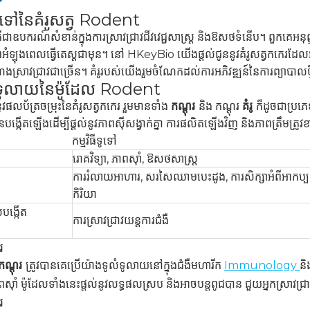
ទូទៅនៃគំរូសត្វ Rodent
ឺជាឧបករណ៍សំខាន់ក្នុងការស្រាវជ្រាវជីវវេជ្ជសាស្ត្រ និងឱសថទំនើប។ ពួកគេអនុញ្ញាត
ាពអំឡុងពេលធ្វើតេស្តជាមុន។ នៅ HKeyBio យើងផ្តល់ជូននូវគំរូសត្វកកេរដែល
រាវជ្រាវជាច្រើន។ គំរូរបស់យើងរួមចំណែកដល់ការអភិវឌ្ឍន៍នៃការព្យាបាលថ្មី 
លំទូលាយនៃម៉ូដែល Rodent
ូវផលប័ត្រចម្រុះនៃគំរូសត្វកកេរ រួមមានទាំង
កណ្តុរ
និង កណ្តុរ
គំរូ
ក៏ដូចជាប្រ
នបង្កើតឡើងដើម្បីផ្តល់នូវភាពស៊ីសង្វាក់គ្នា ការផលិតឡើងវិញ និងភាពត្រឹមត្រូ
កម្មវិធីទូទៅ
រោគវិទ្យា, ភាពស៊ាំ, ឱសថសាស្ត្រ
ការរំលាយអាហារ, សរសៃឈាមបេះដូង, ការសិក្សាអំពីអាកប្ប
កិរិយា
បង្កើត
ការស្រាវជ្រាវយន្តការជំងឺ
រ
ូកណ្តុរ
ត្រូវបានគេប្រើយ៉ាងទូលំទូលាយនៅក្នុងជំងឺមហារីក
Immunology
និ
ស៊ាំ ម៉ូដែលទាំងនេះផ្តល់នូវលទ្ធផលស្រប និងអាចបន្តពូជបាន ជួយអ្នកស្រាវជ្រ
រ