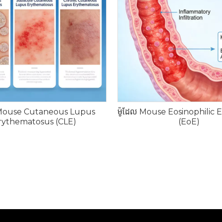
 Mouse Cutaneous Lupus
ម៉ូដែល Mouse Eosinophilic 
rythematosus (CLE)
(EoE)