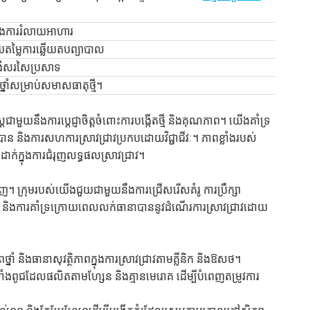
 និងការរំលាយអាហារ
យតម្លៃការឆ្លើយតបព្យាបាល
ជំងឺសរសៃប្រសាទ
តថ្នាំសម្រាប់សមាសធាតុថ្មី។
ត្រជាមួយនឹងការប្តេជ្ញាចិត្តចំពោះការបង្កើតថ្មី និងគុណភាព។ យើងគាំទ្រ
តបាន និងការសហការស្រាវជ្រាវប្រកបដោយវិជ្ជាជីវៈ។ ភាពខ្លាំងរបស់
ដាក់ក្នុងការជំរុញលទ្ធផលស្រាវជ្រាវ។
 ក្រុមរបស់យើងជួយជាមួយនឹងការជ្រើសរើសគំរូ ការប្រឹក្សា
ព និងការគាំទ្រក្រោយពេលលក់ធានាបាននូវដំណើរការស្រាវជ្រាវដោយ
ាពថ្នាំ និងធានាសុវត្ថិភាពក្នុងការស្រាវជ្រាវតាមគ្លីនិក និងឱសថ។
ួមទាំងពូជដែលផលិតតាមហ្សែន និងគ្មានមេរោគ ដើម្បីបំពេញតម្រូវការ