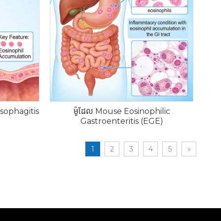
Esophagitis
ម៉ូដែល Mouse Eosinophilic
Gastroenteritis (EGE)
1
2
3
4
5
»