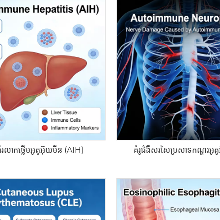
ំងឺរលាកថ្លើមអូតូអ៊ុយមីន (AIH)
គំរូជំងឺសរសៃប្រសាទកណ្ដុរអូតូ