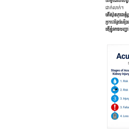
តើម៉ូដែលសត្
ជាក់លាក់។
តើ​សុខភាព​គំរ
ចាប់ដៃគូជាម
ភាព និងហ្សែន
អ្នកជាមួយនឹង
តើខ្ញុំអាចបញ
តម្រូវការ។
ជ្រើសរើសគំរូ