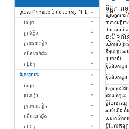
ទិដ្ឋភាព
ម៉ូដែល Primate មិនមែនមនុស្ស (NHP)
គំរូសត្វកកេរ
គ
ស្បែក
ធានាសុវត្ថិភ
ដល់គោលបំណងស្
ផ្លូវដង្ហើម
ជួរដ៏ទូ
ក្រពះពោះវៀន
យើងផ្តល់ជូនន
នីមួយៗត្រូវបា
ឈឺសន្លាក់ឆ្អឹង
ប្រភេទគំរូ
ផ្សេងៗ
ម៉ូដែលកណ្តុរ
គំរូសត្វកកេរ
ម៉ូដែលកណ្តុរ
ស្បែក
សត្វកកេរដែល
ដោយហ្សែន
ផ្លូវដង្ហើម
ម៉ូដែលកណ្តុ
ក្រពះពោះវៀន
របស់យើង
គំរ
ឈឺសន្លាក់ឆ្អឹង
មេរោគ និងភាព
ម៉ូដែលកណ្តុ
ផ្សេងៗ