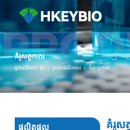
គំរូសត្វកកេរ
អ្នកនៅទីនេះ៖
ផ្ទះ
»
ប្រភេទផលិតផល
»
គំរូសត្វកកេរ
គំរូសត
ផលិតផល