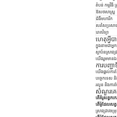
តំបន់ កម្មវិធី ស
ឱសថសាស្ត្រ
ជំងឺមហារីក
សរសៃប្រសា
រោគវិទ្យា
ហេតុអ្វ
ក្នុងនាមជាអ្ន
ស្ថាប័នស្រាវ
យើងរួមមានឯកទេ
ការបញ្ជា
យើងផ្តល់ការ
បច្ចេកទេស ន
រលូន និងការ
សំណួរគេ
តើគំរូសត្វកកេរ
តើម៉ូដែលសត
ស្រាវជ្រាវចម្រ