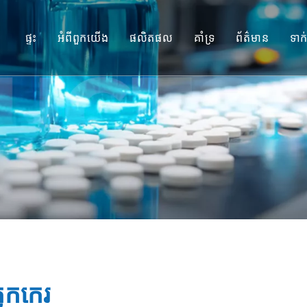
ផ្ទះ
អំពីពួកយើង
ផលិតផល
គាំទ្រ
ព័ត៌មាន
ទាក
ម៉ូដែល Primate មិនមែនមនុស្ស (NHP
សេវាកម្ម
គំរូសត្វកកេរ
ទាញយក
ជាលិកាមនុស្ស និងម៉ូដែល Ex Vivo
សំណួរគេសួរញឹកញាប់
ការវាយតម្លៃប្រសិទ្ធភាពរួមបញ្ចូលគ្នា
សក្ខីកម្មរបស់អតិថិជន
ឱសថការបកប្រែ និងជីវសម្គាល់
ការគាំទ្រការដាក់ស្នើ IND
្វកកេរ