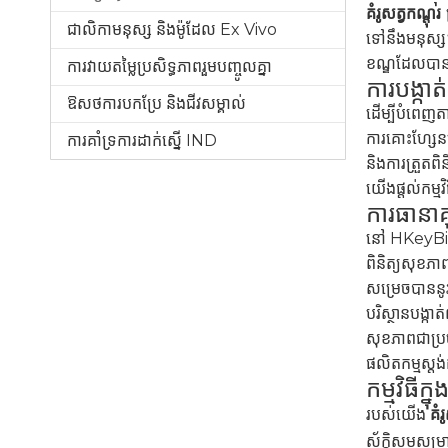
គំរូសត្វកណ្តុរ
ជាលិកាមនុស្ស និងម៉ូដែល Ex Vivo
ទៅនឹងមនុស្ស។ 
ខណ្ឌដែលបានគ
ការវាយតម្លៃប្រសិទ្ធភាពរួមបញ្ចូលគ្នា
ការបង្កាត់
ឱសថការបកប្រែ និងជីវសម្គាល់
ដើម្បីបំពេញ
ការគោះហ្សែន
ការគាំទ្រការដាក់ស្នើ IND
និងការត្រួតពិ
យើងផ្តល់កម្
ការធានា
នៅ HKeyBio 
ពិនិត្យសុខភាព
សម្រេចបានន
បរិស្ថានបង្កាត
សុខភាពជាប្រចា
ផលិតកម្មស្ត
កម្មវិធីក្នុ
របស់យើង
គំ
ស័ក្តិសមសម្រ