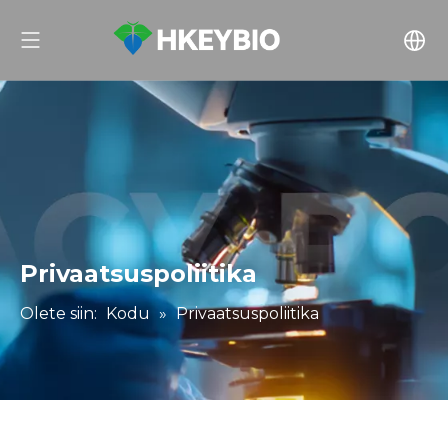
Privaatsuspoliitika
Olete siin:
Kodu
»
Privaatsuspoliitika