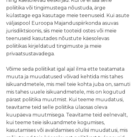
ning käesolevad eeskirjad. Kui te ei saa selle
poliitika või tingimustega nõustuda, ärge
külastage ega kasutage meie teenuseid. Kui asute
väljaspool Euroopa Majanduspiirkonda asuvas
jurisdiktsioonis, siis meie tooteid ostes või meie
teenuseid kasutades nõustute käesolevas
poliitikas kirjeldatud tingimuste ja meie
privaatsustavadega.
Võime seda poliitikat igal ajal ilma ette teatamata
muuta ja muudatused võivad kehtida mis tahes
isikuandmetele, mis meil teie kohta juba on, samuti
mis tahes uuele isikuandmetele, mis on kogutud
pärast poliitika muutmist. Kui teeme muudatusi,
teavitame teid selle poliitika ülaosas oleva
kuupäeva muutmisega. Teavitame teid eelnevalt,
kui teeme teie isikuandmete kogumises,
kasutamises või avaldamises olulisi muudatusi, mis