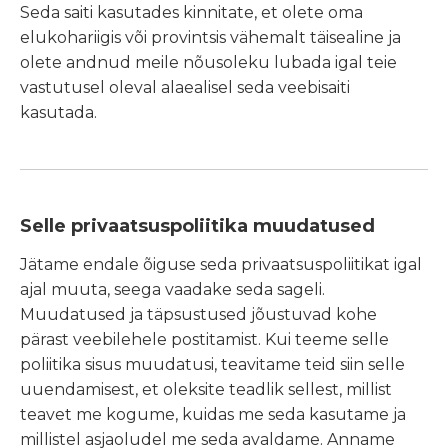
Seda saiti kasutades kinnitate, et olete oma
elukohariigis või provintsis vähemalt täisealine ja
olete andnud meile nõusoleku lubada igal teie
vastutusel oleval alaealisel seda veebisaiti
kasutada.
Selle privaatsuspoliitika muudatused
Jätame endale õiguse seda privaatsuspoliitikat igal
ajal muuta, seega vaadake seda sageli.
Muudatused ja täpsustused jõustuvad kohe
pärast veebilehele postitamist. Kui teeme selle
poliitika sisus muudatusi, teavitame teid siin selle
uuendamisest, et oleksite teadlik sellest, millist
teavet me kogume, kuidas me seda kasutame ja
millistel asjaoludel me seda avaldame. Anname