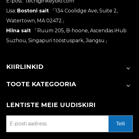
E-post:
tech@hkeybio.com
Lisa:
Bostoni sait
「134 Coolidge Ave, Suite 2,
Watertown, MA 02472」
Hiina sait
「Ruum 205, B-hoone, Ascendas iHub
Suzhou, Singapuri tööstuspark, Jiangsu」
KIIRLINKID
TOOTE KATEGOORIA
LENTISTE MEIE UUDISKIRI
Telli