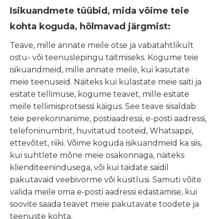
Isikuandmete tüübid, mida võime teie
kohta koguda, hõlmavad järgmist:
Teave, mille annate meile otse ja vabatahtlikult
ostu- või teenuslepingu täitmiseks. Kogume teie
isikuandmeid, mille annate meile, kui kasutate
meie teenuseid. Näiteks kui külastate meie saiti ja
esitate tellimuse, kogume teavet, mille esitate
meile tellimisprotsessi käigus. See teave sisaldab
teie perekonnanime, postiaadressi, e-posti aadressi,
telefoninumbrit, huvitatud tooteid, Whatsappi,
ettevõtet, riiki. Võime koguda isikuandmeid ka siis,
kui suhtlete mõne meie osakonnaga, näiteks
klienditeenindusega, või kui täidate saidil
pakutavaid veebivorme või küsitlusi. Samuti võite
valida meile oma e-posti aadressi edastamise, kui
soovite saada teavet meie pakutavate toodete ja
teenuste kohta.