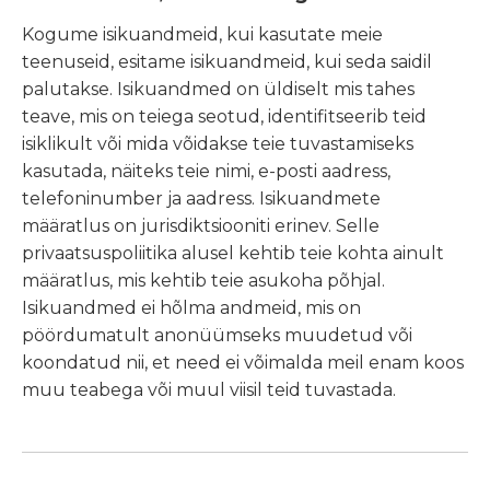
Kogume isikuandmeid, kui kasutate meie
teenuseid, esitame isikuandmeid, kui seda saidil
palutakse. Isikuandmed on üldiselt mis tahes
teave, mis on teiega seotud, identifitseerib teid
isiklikult või mida võidakse teie tuvastamiseks
kasutada, näiteks teie nimi, e-posti aadress,
telefoninumber ja aadress. Isikuandmete
määratlus on jurisdiktsiooniti erinev. Selle
privaatsuspoliitika alusel kehtib teie kohta ainult
määratlus, mis kehtib teie asukoha põhjal.
Isikuandmed ei hõlma andmeid, mis on
pöördumatult anonüümseks muudetud või
koondatud nii, et need ei võimalda meil enam koos
muu teabega või muul viisil teid tuvastada.