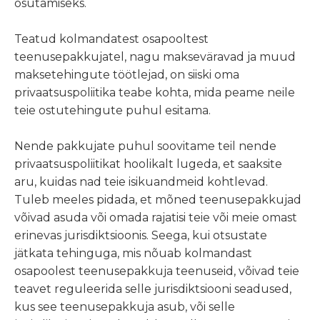
osutamiseks.
Teatud kolmandatest osapooltest
teenusepakkujatel, nagu makseväravad ja muud
maksetehingute töötlejad, on siiski oma
privaatsuspoliitika teabe kohta, mida peame neile
teie ostutehingute puhul esitama.
Nende pakkujate puhul soovitame teil nende
privaatsuspoliitikat hoolikalt lugeda, et saaksite
aru, kuidas nad teie isikuandmeid kohtlevad.
Tuleb meeles pidada, et mõned teenusepakkujad
võivad asuda või omada rajatisi teie või meie omast
erinevas jurisdiktsioonis. Seega, kui otsustate
jätkata tehinguga, mis nõuab kolmandast
osapoolest teenusepakkuja teenuseid, võivad teie
teavet reguleerida selle jurisdiktsiooni seadused,
kus see teenusepakkuja asub, või selle