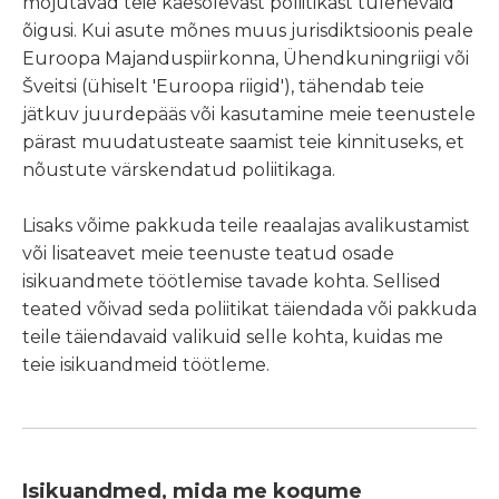
mõjutavad teie käesolevast poliitikast tulenevaid
õigusi. Kui asute mõnes muus jurisdiktsioonis peale
Euroopa Majanduspiirkonna, Ühendkuningriigi või
Šveitsi (ühiselt 'Euroopa riigid'), tähendab teie
jätkuv juurdepääs või kasutamine meie teenustele
pärast muudatusteate saamist teie kinnituseks, et
nõustute värskendatud poliitikaga.
Lisaks võime pakkuda teile reaalajas avalikustamist
või lisateavet meie teenuste teatud osade
isikuandmete töötlemise tavade kohta. Sellised
teated võivad seda poliitikat täiendada või pakkuda
teile täiendavaid valikuid selle kohta, kuidas me
teie isikuandmeid töötleme.
Isikuandmed, mida me kogume