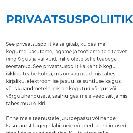
PRIVAATSUSPOLIITI
See privaatsuspoliitika selgitab, kuidas 'me'
kogume, kasutame, jagame ja töötleme teie teavet
ning õigusi ja valikuid, mille olete selle teabega
seostanud. See privaatsuspoliitika kehtib kogu
isikliku teabe kohta, mis on kogutud mis tahes
kirjaliku, elektroonilise ja suulise suhtluse käigus,
või isikuandmetele, mis on kogutud võrgus või
võrguühenduseta, sealhulgas: meie veebisait ja mis
tahes muu e-kiri.
Enne meie teenustele juurdepääsu või nende
kasutamist lugege läbi meie nõuded ja tingimused