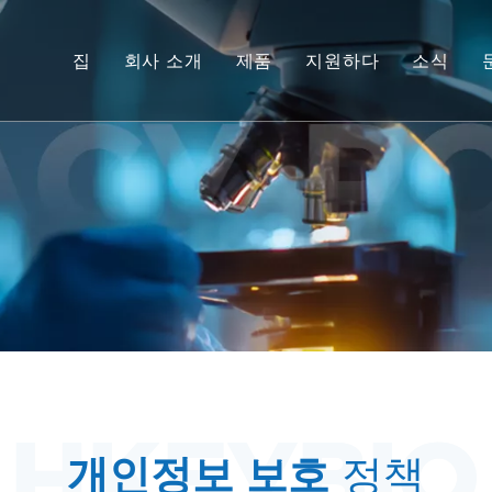
집
회사 소개
제품
지원하다
소식
비인간 영장류(NHP) 모델
서비스
설치류 동물 모델
다운로드
인체 조직 및 생체 외 모델
FAQ
통합 유효성 평가
고객 추천사
중개 의학 및 바이오마커
IND 제출 지원
개인정보 보호
정책