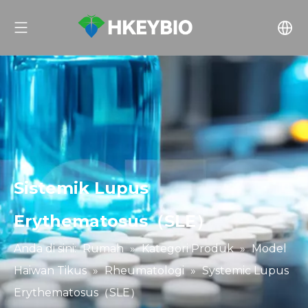
Sistemik Lupus
Erythematosus（SLE）
Anda di sini:
Rumah
»
Kategori Produk
»
Model
Haiwan Tikus
»
Rheumatologi
»
Systemic Lupus
Erythematosus（SLE）