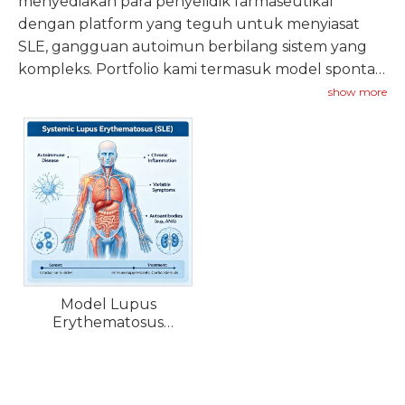
menyediakan para penyelidik farmaseutikal
dengan platform yang teguh untuk menyiasat
SLE, gangguan autoimun berbilang sistem yang
kompleks. Portfolio kami termasuk model spontan
(NZB/W F1, MRL/lpr), dan model teraruh yang
show more
mewakili pelbagai fenotip lupus termasuk
pengeluaran antibodi anti-nuklear, pemendapan
kompleks imun, glomerulonefritis dan keradangan
berbilang organ.
Model Lupus
Erythematosus
Sistemik Tikus (SLE).