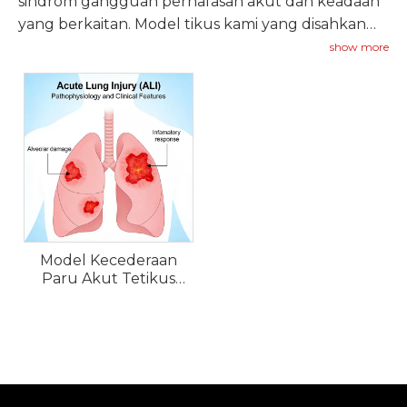
sindrom gangguan pernafasan akut dan keadaan
yang berkaitan. Model tikus kami yang disahkan
menggunakan penyedutan LPS, kecederaan
show more
paru-paru akibat ventilator, atau tusukan ligasi
cecal untuk meniru ciri utama ALI.
Model Kecederaan
Paru Akut Tetikus
(ALI).