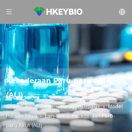
Kecederaan Paru-paru Akut
(ALI)
Anda di sini:
Rumah
»
Kategori Produk
»
Model
Haiwan Tikus
»
Lain-lain
»
Kecederaan Paru-
paru Akut (ALI)