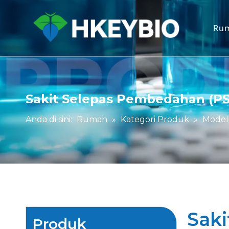
Ru
Sakit Selepas Pembedahan (P
Anda di sini:
Rumah
»
Kategori Produk
»
Model
Sak
Produk