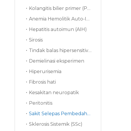
Kolangitis bilier primer (PBC)
Anemia Hemolitik Auto-Imun（AIHA）
Hepatitis autoimun (AIH)
Sirosis
Tindak balas hipersensitiviti jenis tertunda (DTH)
Demielinasi eksperimen
Hiperurisemia
Fibrosis hati
Kesakitan neuropatik
Peritonitis
Sakit Selepas Pembedahan (PSP)
Sklerosis Sistemik (SSc)