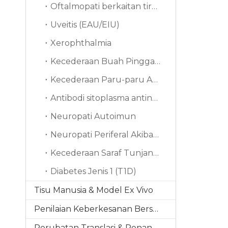
Oftalmopati berkaitan tiroid (TAO)
Uveitis (EAU/EIU)
Xerophthalmia
Kecederaan Buah Pinggang Akut
Kecederaan Paru-paru Akut (ALI)
Antibodi sitoplasma antineutrofil
Neuropati Autoimun
Neuropati Periferal Akibat Kemoterapi (CIPN)
Kecederaan Saraf Tunjang (SCI)
Diabetes Jenis 1 (T1D)
Tisu Manusia & Model Ex Vivo
Penilaian Keberkesanan Bersepadu
Perubatan Translasi & Penanda Bio