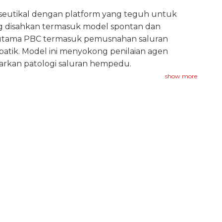
aseutikal dengan platform yang teguh untuk
ang disahkan termasuk model spontan dan
ri utama PBC termasuk pemusnahan saluran
patik. Model ini menyokong penilaian agen
rkan patologi saluran hempedu.
show more