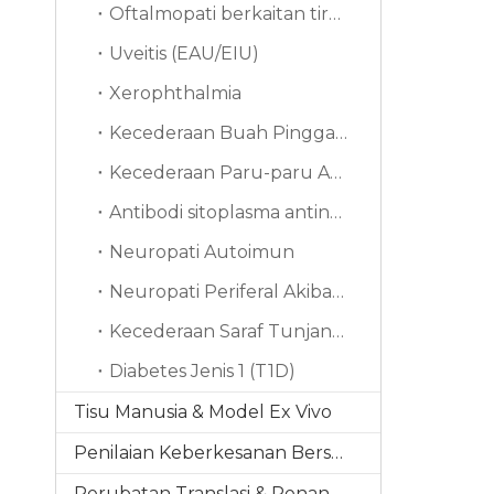
Oftalmopati berkaitan tiroid (TAO)
Uveitis (EAU/EIU)
Xerophthalmia
Kecederaan Buah Pinggang Akut
Kecederaan Paru-paru Akut (ALI)
Antibodi sitoplasma antineutrofil
Neuropati Autoimun
Neuropati Periferal Akibat Kemoterapi (CIPN)
Kecederaan Saraf Tunjang (SCI)
Diabetes Jenis 1 (T1D)
Tisu Manusia & Model Ex Vivo
Penilaian Keberkesanan Bersepadu
Perubatan Translasi & Penanda Bio