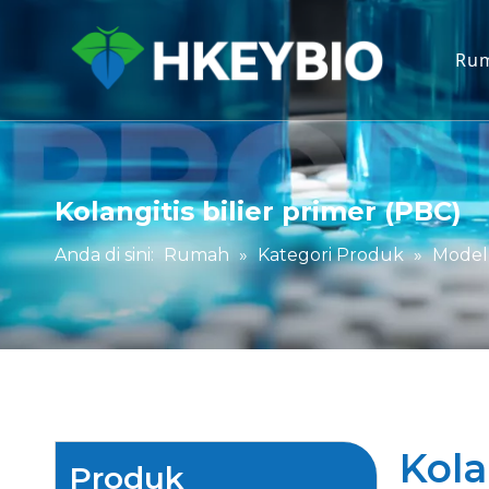
Ru
Kolangitis bilier primer (PBC)
Anda di sini:
Rumah
»
Kategori Produk
»
Model
Kola
Produk