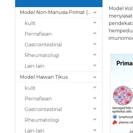
Model Kol
Model Non-Manusia Primat (NHP).
menyiasat
kulit
pendekata
hempedu p
Pernafasan
imunomodu
Gastrointestinal
Rheumatologi
Lain-lain
Model Haiwan Tikus
kulit
Pernafasan
Gastrointestinal
Rheumatologi
Lain-lain