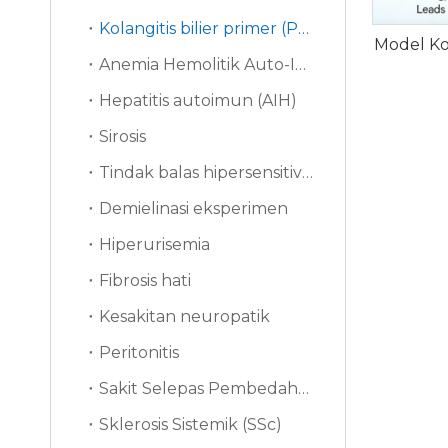
Kolangitis bilier primer (PBC)
Model Kol
Anemia Hemolitik Auto-Imun（AIHA）
Hepatitis autoimun (AIH)
Sirosis
Tindak balas hipersensitiviti jenis tertunda (DTH)
Demielinasi eksperimen
Hiperurisemia
Fibrosis hati
Kesakitan neuropatik
Peritonitis
Sakit Selepas Pembedahan (PSP)
Sklerosis Sistemik (SSc)