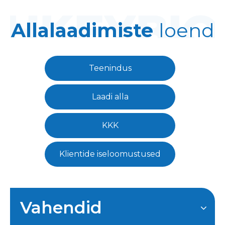
Allalaadimiste
loend
Teenindus
Laadi alla
KKK
Klientide iseloomustused
Vahendid