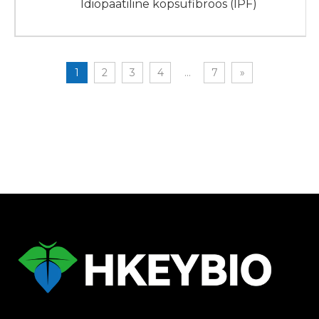
Idiopaatiline kopsufibroos (IPF)
1
2
3
4
...
7
»