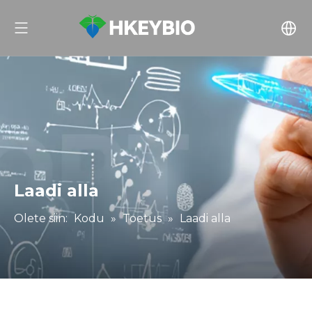
Laadi alla
Olete siin:
Kodu
»
Toetus
»
Laadi alla