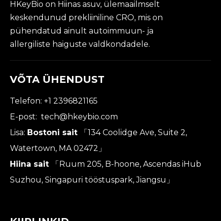
HKeyBio on Hiinas asuv, ülemaailmselt
keskendunud prekliiniline CRO, mis on
pühendatud ainult autoimmuun- ja
allergiliste haiguste valdkondadele.
VÕTA ÜHENDUST
Telefon: +1 2396821165
E-post:
tech@hkeybio.com
Lisa:
Bostoni sait
「134 Coolidge Ave, Suite 2,
Watertown, MA 02472」
Hiina sait
「Ruum 205, B-hoone, Ascendas iHub
Suzhou, Singapuri tööstuspark, Jiangsu」