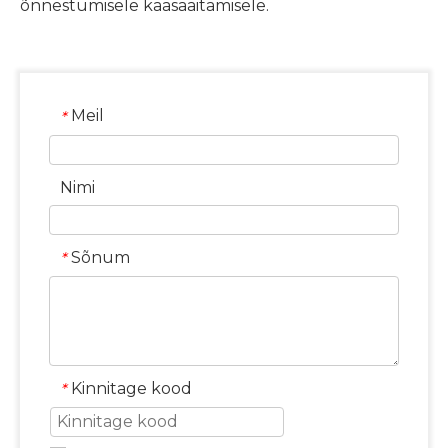
õnnestumisele kaasaaitamisele.
Meil
*
Nimi
Sõnum
*
Kinnitage kood
*