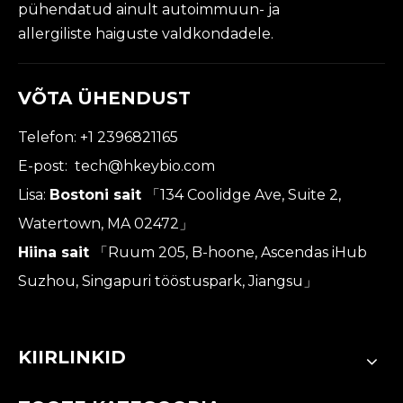
pühendatud ainult autoimmuun- ja
allergiliste haiguste valdkondadele.
VÕTA ÜHENDUST
Telefon: +1 2396821165
E-post:
tech@hkeybio.com
Lisa:
Bostoni sait
「134 Coolidge Ave, Suite 2,
Watertown, MA 02472」
Hiina sait
「Ruum 205, B-hoone, Ascendas iHub
Suzhou, Singapuri tööstuspark, Jiangsu」
KIIRLINKID