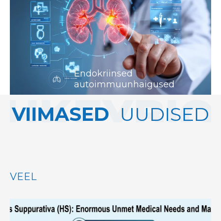
Endokriinsed
autoimmuunhaigused
VIIMASED
UUDISED
VEEL