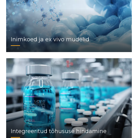
Inimkoed ja ex vivo mudelid
Integreeritud tõhususe hindamine