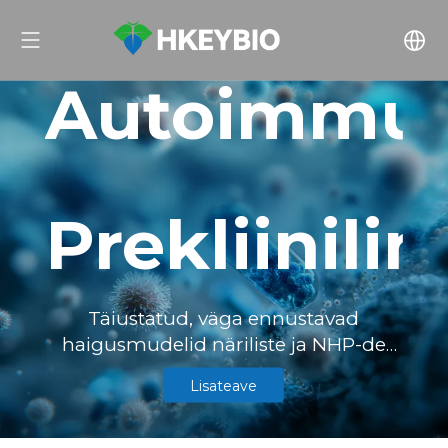
Autoimmuun
Prekliinilin
Täiustatud, väga ennustavad
haigusmudelid näriliste ja NHP-de
jaoks, mida ülemaailmsed uuendajad
Lisateave
usaldavad enam kui 500 IND esituse
jaoks – kõik ISO 9001, GLP ja AAALAC