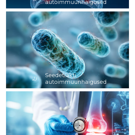
autoimmuunhaigused
Seedetrakti
autoimmuunhaigused