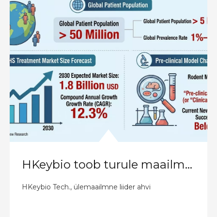
HKeybio toob turule maailma esimese kõrge kliinilise järjepidevusega NHP Hidradenitis Suppurativa mudeli, et võidelda ülemaailmse uimastialase uurimis- ja arendustegevuse kitsaskohaga
HKeybio Tech., ülemaailmne liider ahvi