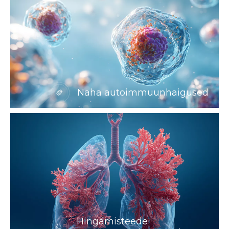
Naha autoimmuunhaigused
Hingamisteede