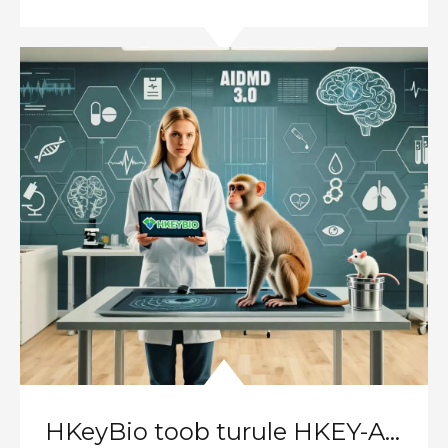
väljaanded
HKeyBio toob turule HKEY-AIDMD 3.0 – järgmise põlvkonna platvormi, mis lahendab autoimmuun- ja allergiaravimite väljatöötamise kõige raskema väljakutse: mitme sihtmärgi kombinatsioonistrateegiate optimeerimine