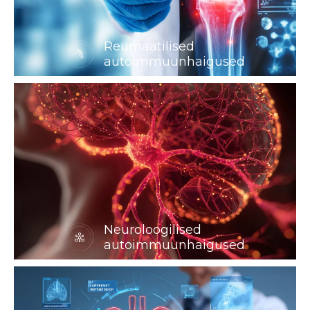
Reumaatilised
autoimmuunhaigused
Neuroloogilised
autoimmuunhaigused