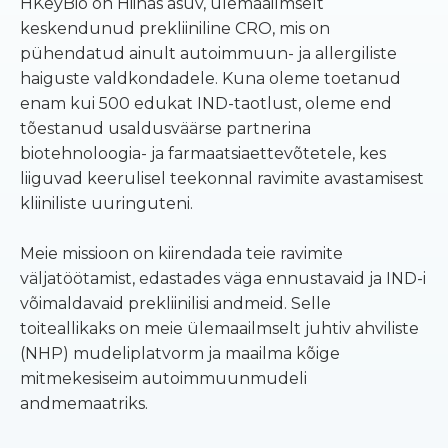
HKeyBio on Hiinas asuv, ülemaailmselt
keskendunud prekliiniline CRO, mis on
pühendatud ainult autoimmuun- ja allergiliste
haiguste valdkondadele. Kuna oleme toetanud
enam kui 500 edukat IND-taotlust, oleme end
tõestanud usaldusväärse partnerina
biotehnoloogia- ja farmaatsiaettevõtetele, kes
liiguvad keerulisel teekonnal ravimite avastamisest
kliiniliste uuringuteni.
Meie missioon on kiirendada teie ravimite
väljatöötamist, edastades väga ennustavaid ja IND-i
võimaldavaid prekliinilisi andmeid. Selle
toiteallikaks on meie ülemaailmselt juhtiv ahviliste
(NHP) mudeliplatvorm ja maailma kõige
mitmekesiseim autoimmuunmudeli
andmemaatriks.