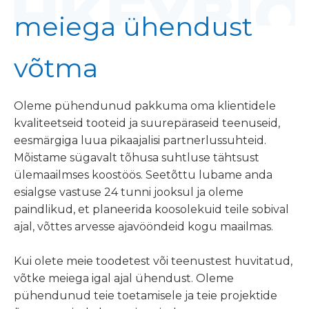
meiega ühendust
võtma
Oleme pühendunud pakkuma oma klientidele
kvaliteetseid tooteid ja suurepäraseid teenuseid,
eesmärgiga luua pikaajalisi partnerlussuhteid.
Mõistame sügavalt tõhusa suhtluse tähtsust
ülemaailmses koostöös. Seetõttu lubame anda
esialgse vastuse 24 tunni jooksul ja oleme
paindlikud, et planeerida koosolekuid teile sobival
ajal, võttes arvesse ajavööndeid kogu maailmas.
Kui olete meie toodetest või teenustest huvitatud,
võtke meiega igal ajal ühendust. Oleme
pühendunud teie toetamisele ja teie projektide