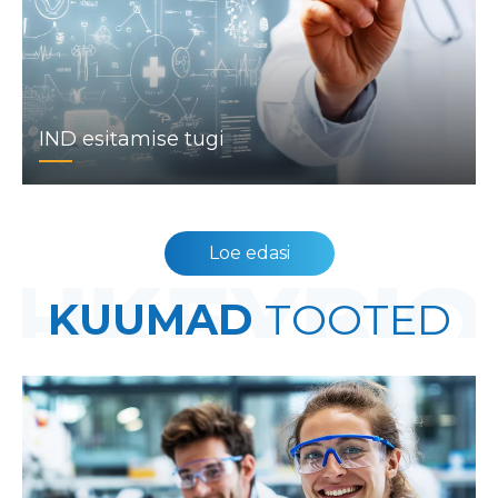
IND esitamise tugi
Loe edasi
KUUMAD
TOOTED