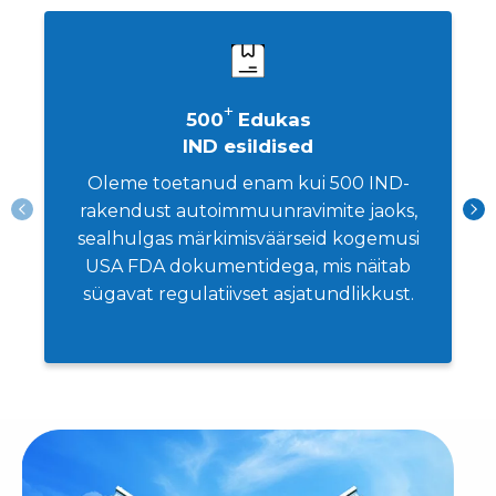
standardite kohaselt.
+
500
Edukas
IND esildised
Oleme toetanud enam kui 500 IND-
rakendust autoimmuunravimite jaoks,
sealhulgas märkimisväärseid kogemusi
USA FDA dokumentidega, mis näitab
sügavat regulatiivset asjatundlikkust.