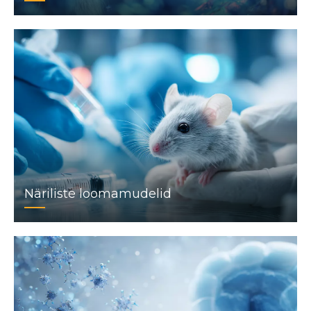
Näriliste loomamudelid