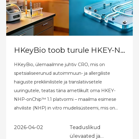
HKeyBio toob turule HKEY-NHP-onChip™ 1.1: maailma esimese autoimmuun- ja allergiliste haiguste in vitro NHP mudeli
HKeyBio, ülemaailmne juhtiv CRO, mis on
spetsialiseerunud autoimmuun- ja allergiliste
haiguste prekliinilistele ja translatiivsetele
uuringutele, teatas täna ametlikult oma HKEY-
NHP-onChip™ 1.1 platvormi – maailma esimese
ahviliste (NHP) in vitro mudelisüsteemi, mis on
pühendatud autoimmuun- ja allergilistele
haigustele.
2026-04-02
Teaduslikud
ülevaated ja