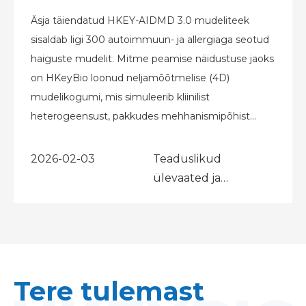
Äsja täiendatud HKEY-AIDMD 3.0 mudeliteek
sisaldab ligi 300 autoimmuun- ja allergiaga seotud
haiguste mudelit. Mitme peamise näidustuse jaoks
on HKeyBio loonud neljamõõtmelise (4D)
mudelikogumi, mis simuleerib kliinilist
heterogeensust, pakkudes mehhanismipõhist
mudelivaliku platvormi kliinilise heterogeensuse
jaoks.
2026-02-03
Teaduslikud
ülevaated ja
väljaanded
Tere tulemast