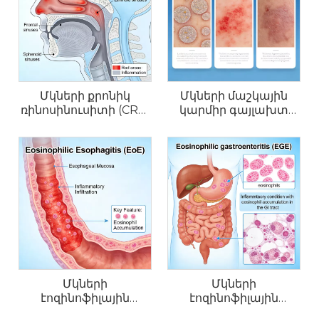
Մկների քրոնիկ
Մկների մաշկային
ռինոսինուսիտի (CRS)
կարմիր գայլախտ
և ալերգիկ ռինիտի
(CLE) մոդելներ
մոդելներ
Մկների
Մկների
էոզինոֆիլային
էոզինոֆիլային
էզոֆագիտի (EoE)
գաստրոէնտերիտի