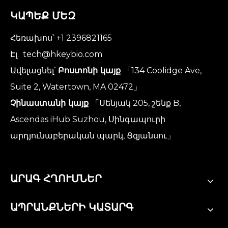
ԿԱՊԵՔ ՄԵԶ
Հեռախոս՝ +1 2396821165
Էլ.
tech@hkeybio.com
Ավելացնել՝
Բոստոնի կայք
「134 Coolidge Ave,
Suite 2, Watertown, MA 02472」
Չինաստանի կայք
「Սենյակ 205, շենք B,
Ascendas iHub Suzhou, Սինգապուրի
արդյունաբերական պարկ, Ցզյանսու」
ԱՐԱԳ ՀՂՈՒՄՆԵՐ
ԱՊՐԱՆՔՆԵՐԻ ԿԱՏԱՐԳ