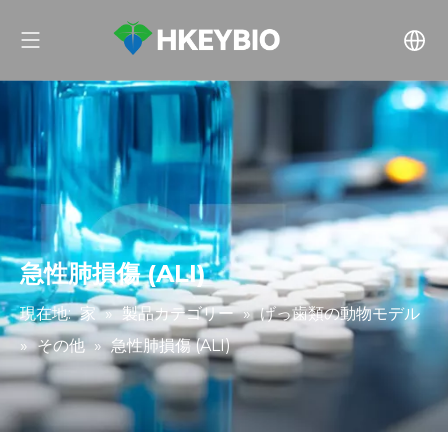
急性肺損傷 (ALI)
現在地:
家
»
製品カテゴリー
»
げっ歯類の動物モデル
»
その他
»
急性肺損傷 (ALI)