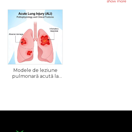
instilarea LPS, leziunile pulmonare induse de
show more
ventilator sau puncția ligaturii cecale pentru a
reproduce caracteristicile cheie ale ALI.
Modele de leziune
pulmonară acută la
șoarece (ALI).