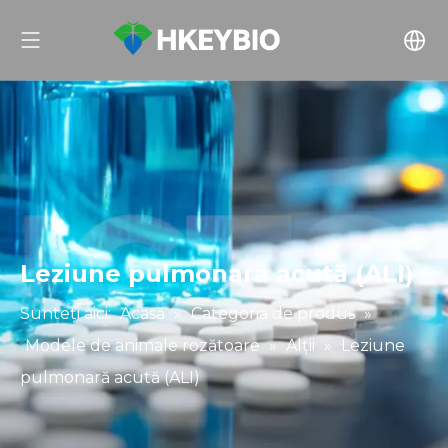
Leziune pulmonară acută (ALI)
Sunteți aici:
Acasă
»
Categoria de produs
»
Modele de animale rozătoare
»
Alţii
»
Leziune
pulmonară acută (ALI)