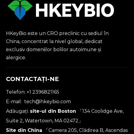
HKeyBio este un CRO preclinic cu sediul în
China, concentrat la nivel global, dedicat
exclusiv domeniilor bolilor autoimune și
alergice.
CONTACTAŢI-NE
Telefon: +1 2396821165
E-mail:
tech@hkeybio.com
Adăugați:
site-ul din Boston
「134 Coolidge Ave,
Suite 2, Watertown, MA 02472」
Site din China
「Camera 205, Clădirea B, Ascendas