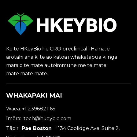
Ko te HKeyBio he CRO preclinical i Haina, e
arotahi ana ki te ao katoa i whakatapua ki nga
mara o te mate autoimmune me te mate
mate mate mate.
WHAKAPAKI MAI
Waea: +1 2396821165
Īmēra:
tech@hkeybio.com
Tāpiri:
Pae Boston
「134 Coolidge Ave, Suite 2,