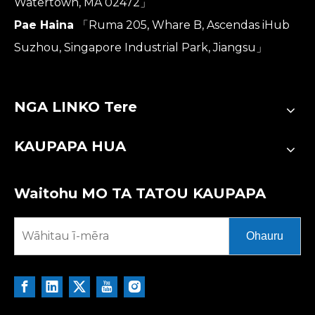
Watertown, MA 02472」
Pae Haina
「Ruma 205, Whare B, Ascendas iHub
Suzhou, Singapore Industrial Park, Jiangsu」
NGA LINKO Tere
KAUPAPA HUA
Waitohu MO TA TATOU KAUPAPA
Ohauru