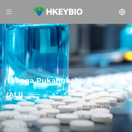
Taonga Pukahukahu Acute
(ALI)
Kei konei koe:
Kainga
»
Kāwai Hua
»
Tauira
Kararehe Kiore
»
Ko etahi atu
»
Acute Lung
Injury (ALI)