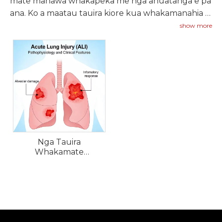
mate manawa whakapeka me nga ahuatanga e pa
ana. Ko a maatau tauira kiore kua whakamanahia e
whakamahi ana i te whakaurunga LPS, i te whara o
show more
te pukahukahu i whakaawehia e te hau, i te
werohanga cecal ligation ranei hei whakahoki i nga
ahuatanga matua o ALI.
Nga Tauira
Whakamate
Pukahukahu Acute
Acute (ALI).