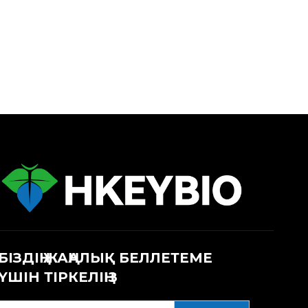
БІЗДІҢ ЖАҢАЛЫҚ БЕЛЛЕТЕМЕ
ҮШІН ТІРКЕЛІҢІЗ