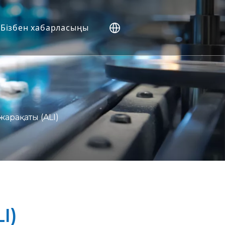
Бізбен хабарласыңы
арақаты (ALI)
ркерлер
I)