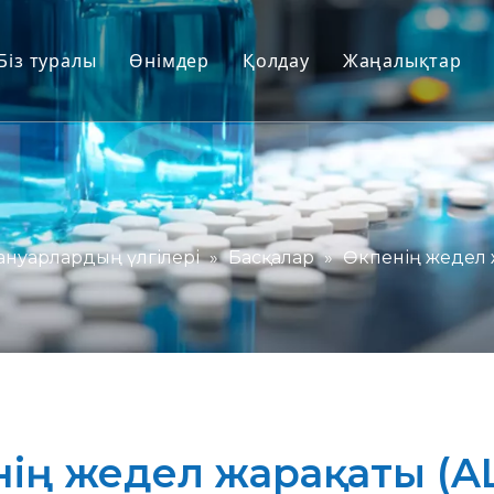
Біз туралы
Өнімдер
Қолдау
Жаңалықтар
Адам емес примат (NHP) үлгілері
Қызмет
Кеміргіш жануарлардың үлгілері
Жүктеп алу
Адам тіндері және Ex Vivo үлгілері
Жиі қойылатын сұрақтар
Біріктірілген тиімділікті бағалау
Клиенттердің пікірлері
ануарлардың үлгілері
»
Басқалар
»
Өкпенің жедел ж
Трансляциялық медицина және биома
IND жіберуді қолдау
нің жедел жарақаты (AL