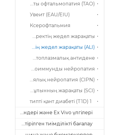
Қалқанша безімен байланысты офтальмопатия (ТАО)
Увеит (EAU/EIU)
Ксерофтальмия
Бүйректің жедел жарақаты
Өкпенің жедел жарақаты (ALI)
Антинейтрофилді цитоплазмалық антидене
Аутоиммунды нейропатия
Химиотерапиядан туындаған перифериялық нейропатия (CIPN)
Жұлынның жарақаты (SCI)
1 типті қант диабеті (T1D)
Адам тіндері және Ex Vivo үлгілері
Біріктірілген тиімділікті бағалау
Трансляциялық медицина және биомаркерлер