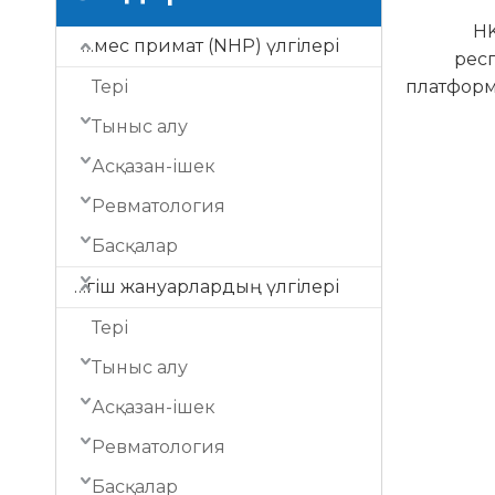
HK
Адам емес примат (NHP) үлгілері
рес
Тері
платформа
Тыныс алу
Асқазан-ішек
Ревматология
Басқалар
Кеміргіш жануарлардың үлгілері
Тері
Тыныс алу
Асқазан-ішек
Ревматология
Басқалар