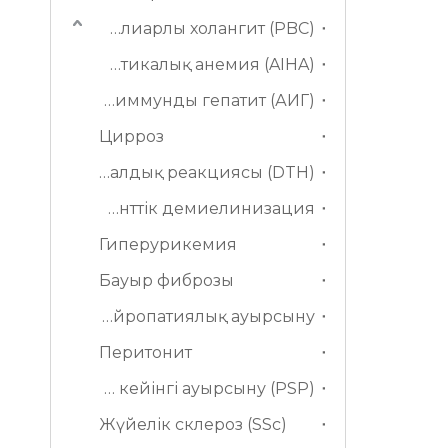
Біріншілік билиарлы холангит (PBC)
Аутоиммунды гемолитикалық анемия (AIHA)
Аутоиммунды гепатит (АИГ)
Цирроз
Кешіктірілген жоғары сезімталдық реакциясы (DTH)
Эксперименттік демиелинизация
Гиперурикемия
Бауыр фиброзы
Нейропатиялық ауырсыну
Перитонит
Операциядан кейінгі ауырсыну (PSP)
Жүйелік склероз (SSc)