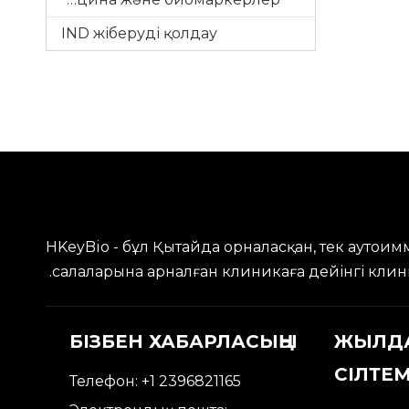
IND жіберуді қолдау
HKeyBio - бұл Қытайда орналасқан, тек ауто
салаларына арналған клиникаға дейінгі кли
БІЗБЕН ХАБАРЛАСЫҢЫ
ЖЫЛД
СІЛТЕ
Телефон: +1 2396821165