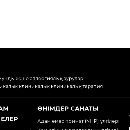
иммунды және аллергиялық аурулар
никалық клиникалық клиникалық терапия.
АМ
ӨНІМДЕР САНАТЫ
МЕЛЕР
Адам емес примат (NHP) үлгілері