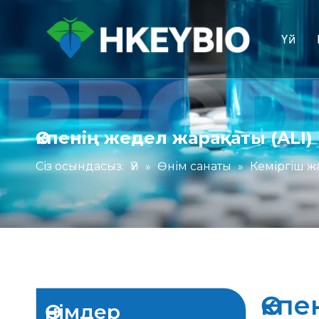
Үй
Өкпенің жедел жарақаты (ALI)
Сіз осындасыз:
Үй
»
Өнім санаты
»
Кеміргіш ж
Өкпе
Өнімдер