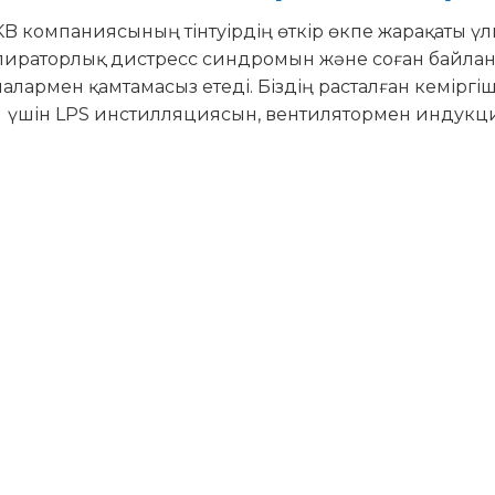
B компаниясының тінтуірдің өткір өкпе жарақаты ү
пираторлық дистресс синдромын және соған байланы
лармен қамтамасыз етеді. Біздің расталған кеміргіш ү
үшін LPS инстилляциясын, вентилятормен индукци