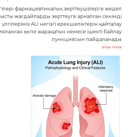
лгілері фармацевтикалық зерттеушілерге жедел
сты жағдайларды зерттеуге арналған сенімді
лгілеріміз ALI негізгі ерекшеліктерін қайталау
яланған өкпе жарақатын немесе ішекті байлау
пункциясын пайдаланады.
show more