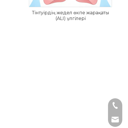
Тінтуірдің жедел өкпе жарақаты
(ALI) үлгілері
+1 2396821165
+86- 186622764
tech@hkeybio.