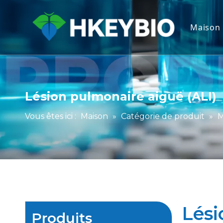
Maison
Lésion pulmonaire aiguë (ALI)
Vous êtes ici :
Maison
»
Catégorie de produit
»
M
Lési
Produits