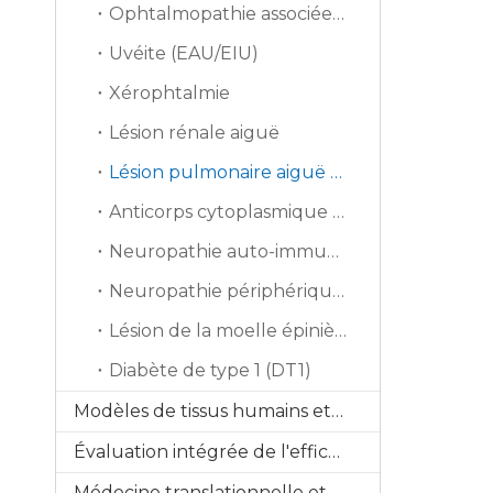
Ophtalmopathie associée à la thyroïde (TAO)
Uvéite (EAU/EIU)
Xérophtalmie
Lésion rénale aiguë
Lésion pulmonaire aiguë (ALI)
Anticorps cytoplasmique antineutrophile
Neuropathie auto-immune
Neuropathie périphérique induite par la chimiothérapie (CIPN)
Lésion de la moelle épinière (SCI)
Diabète de type 1 (DT1)
Modèles de tissus humains et ex vivo
Évaluation intégrée de l'efficacité
Médecine translationnelle et biomarqueurs