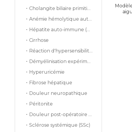
Modèle
Cholangite biliaire primitive (CBP)
aigu
Anémie hémolytique auto-immune (AIHA)
Hépatite auto-immune (AIH)
Cirrhose
Réaction d'hypersensibilité de type retardée (DTH)
Démyélinisation expérimentale
Hyperuricémie
Fibrose hépatique
Douleur neuropathique
Péritonite
Douleur post-opératoire (PSP)
Sclérose systémique (SSc)