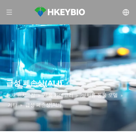
급성 폐손상(ALI)
현재 위치:
집
»
제품 카테고리
»
설치류 동물 모델
»
기타
»
급성 폐손상(ALI)