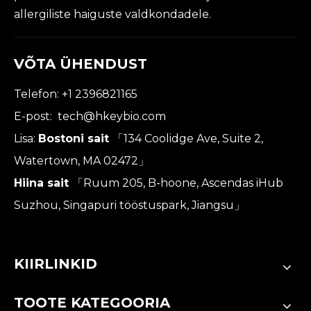
allergiliste haiguste valdkondadele.
VÕTA ÜHENDUST
Telefon: +1 2396821165
E-post:
tech@hkeybio.com
Lisa:
Bostoni sait
「134 Coolidge Ave, Suite 2,
Watertown, MA 02472」
Hiina sait
「Ruum 205, B-hoone, Ascendas iHub
Suzhou, Singapuri tööstuspark, Jiangsu」
KIIRLINKID
TOOTE KATEGOORIA