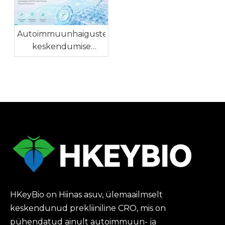
kiirendamiseks
arendusandmeid
Autoimmuunhaigustele
keskendumise
süvendamine,
tehisintellektist
juhitud ravimite
avastamine
HKeyBio on Hiinas asuv, ülemaailmselt
keskendunud prekliiniline CRO, mis on
pühendatud ainult autoimmuun- ja