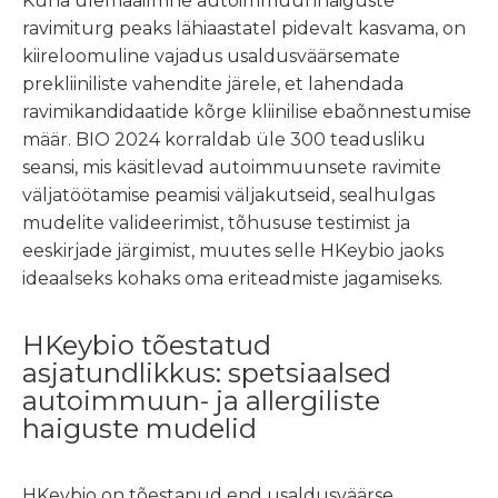
Kuna ülemaailmne autoimmuunhaiguste
ravimiturg peaks lähiaastatel pidevalt kasvama, on
kiireloomuline vajadus usaldusväärsemate
prekliiniliste vahendite järele, et lahendada
ravimikandidaatide kõrge kliinilise ebaõnnestumise
määr. BIO 2024 korraldab üle 300 teadusliku
seansi, mis käsitlevad autoimmuunsete ravimite
väljatöötamise peamisi väljakutseid, sealhulgas
mudelite valideerimist, tõhususe testimist ja
eeskirjade järgimist, muutes selle HKeybio jaoks
ideaalseks kohaks oma eriteadmiste jagamiseks.
HKeybio tõestatud
asjatundlikkus: spetsiaalsed
autoimmuun- ja allergiliste
haiguste mudelid
HKeybio on tõestanud end usaldusväärse