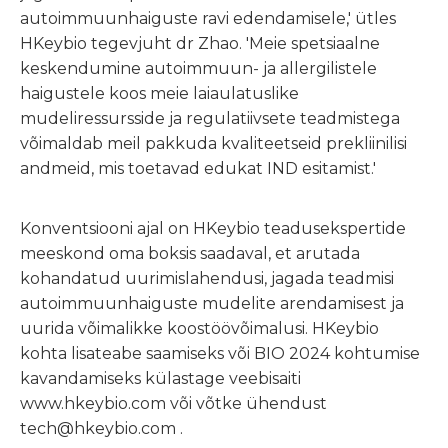
autoimmuunhaiguste ravi edendamisele,' ütles
HKeybio tegevjuht dr Zhao. 'Meie spetsiaalne
keskendumine autoimmuun- ja allergilistele
haigustele koos meie laiaulatuslike
mudeliressursside ja regulatiivsete teadmistega
võimaldab meil pakkuda kvaliteetseid prekliinilisi
andmeid, mis toetavad edukat IND esitamist.'
Konventsiooni ajal on HKeybio teadusekspertide
meeskond oma boksis saadaval, et arutada
kohandatud uurimislahendusi, jagada teadmisi
autoimmuunhaiguste mudelite arendamisest ja
uurida võimalikke koostöövõimalusi. HKeybio
kohta lisateabe saamiseks või BIO 2024 kohtumise
kavandamiseks külastage veebisaiti
www.hkeybio.com
või võtke ühendust
tech@hkeybio.com .