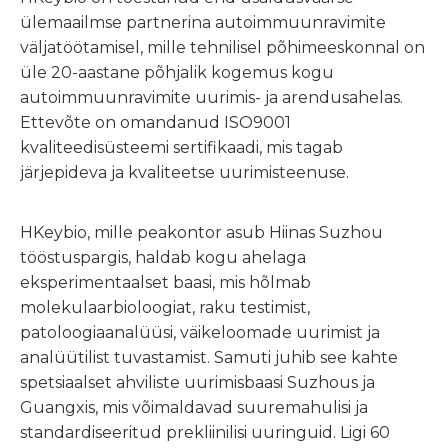
ülemaailmse partnerina autoimmuunravimite
väljatöötamisel, mille tehnilisel põhimeeskonnal on
üle 20-aastane põhjalik kogemus kogu
autoimmuunravimite uurimis- ja arendusahelas.
Ettevõte on omandanud ISO9001
kvaliteedisüsteemi sertifikaadi, mis tagab
järjepideva ja kvaliteetse uurimisteenuse.
HKeybio, mille peakontor asub Hiinas Suzhou
tööstuspargis, haldab kogu ahelaga
eksperimentaalset baasi, mis hõlmab
molekulaarbioloogiat, raku testimist,
patoloogiaanalüüsi, väikeloomade uurimist ja
analüütilist tuvastamist. Samuti juhib see kahte
spetsiaalset ahviliste uurimisbaasi Suzhous ja
Guangxis, mis võimaldavad suuremahulisi ja
standardiseeritud prekliinilisi uuringuid. Ligi 60