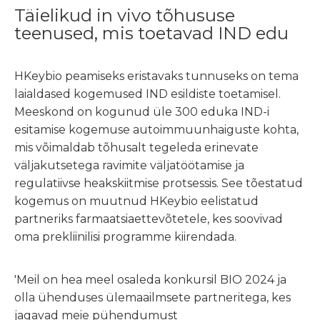
Täielikud in vivo tõhususe
teenused, mis toetavad IND edu
HKeybio peamiseks eristavaks tunnuseks on tema
laialdased kogemused IND esildiste toetamisel.
Meeskond on kogunud üle 300 eduka IND-i
esitamise kogemuse autoimmuunhaiguste kohta,
mis võimaldab tõhusalt tegeleda erinevate
väljakutsetega ravimite väljatöötamise ja
regulatiivse heakskiitmise protsessis. See tõestatud
kogemus on muutnud HKeybio eelistatud
partneriks farmaatsiaettevõtetele, kes soovivad
oma prekliinilisi programme kiirendada.
'Meil on hea meel osaleda konkursil BIO 2024 ja
olla ühenduses ülemaailmsete partneritega, kes
jagavad meie pühendumust