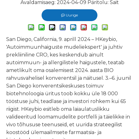
Avaldamisaeg: 2024-04-09 Päritolu:
Sait
Uurige
San Diego, California, 9. aprill 2024 – HKeybio,
'Autoimmuunhaiguste mudeliekspert' ja juhtiv
prekliiniline CRO, kes keskendub ainult
autoimmuun- ja allergilistele haigustele, teatab
ametlikult oma osalemisest 2024. aasta BIO
rahvusvahelisel konverentsil ja näitusel. 3.–6. juunil
San Diego konverentsikeskuses toimuv
biotehnoloogia üritus toob kokku üle 18 000
tööstuse juhi, teadlase ja investori rohkem kui 65
riigist. HKeybio esitleb oma laiaulatuslikku
valideeritud loomamudelite portfelli ja täielikke in
vivo tõhususe teenuseid, et uurida strateegilist
koostööd ülemaailmsete farmaatsia- ja