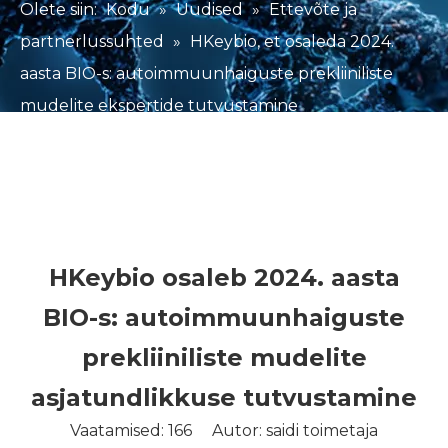
Olete siin:
Kodu
»
Uudised
»
Ettevõte ja
partnerlussuhted
»
HKeybio, et osaleda 2024.
aasta BIO-s: autoimmuunhaiguste prekliiniliste
mudelite ekspertide tutvustamine
HKeybio osaleb 2024. aasta
BIO-s: autoimmuunhaiguste
prekliiniliste mudelite
asjatundlikkuse tutvustamine
Vaatamised:
166
Autor: saidi toimetaja