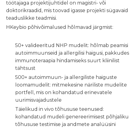
töötajaga projektijuhtidel on magistri- või
doktorikraadid, mis toovad igasse projekti sügavaid
teaduslikke teadmisi.
HKeybio põhivõimalused hõlmavad järgmist:
50+ valideeritud NHP mudelit: hõlmab peamisi
autoimmuunseid ja allergilisi haigusi, pakkudes
immunoteraapia hindamiseks suurt kliinilist
tähtsust
500+ autoimmuun- ja allergiliste haiguste
loomamudelit: mitmekesine näriliste mudelite
portfell, mis on kohandatud erinevatele
uurimisvajadustele
Täielikud in vivo tõhususe teenused:
kohandatud mudeli genereerimisest põhjaliku
tõhususe testimise ja andmete analüüsini