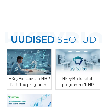
UUDISED
SEOTUD
HKeyBio käivitab NHP
HkeyBio käivitab
Fast-Tox programmi
programmi 'NHP
mitte-GLP NHP
Fast-PoC', et pakkuda
ohutusriskide
NHP hindade tõustes
sõeluuringu
odavat Cyno PK/PD ja