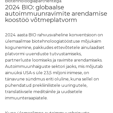
biotehnoloogiapartneritega.
2024 BIO: globaalse
autoimmuunravimite arendamise
koostöö võtmeplatvorm
2024. aasta BIO rahvusvaheline konventsioon on
ülemaailmse biotehnoloogiatööstuse mõjukaim
kogunemine, pakkudes ettevõtetele ainulaadset
platvormi uuenduste tutvustamiseks,
partnerluste loomiseks ja ravimite arendamiseks.
Autoimmuunhaiguste sektori jaoks, mis mõjutab
ainuüksi USA-s üle 23,5 miljoni inimese, on
tänavune sündmus eriti oluline, kuna sellel on
pühendatud prekliinilistele uuringutele,
translatiivsele meditsiinile ja uudsetele
immuunteraapiatele.