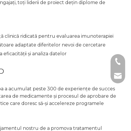
ajați, toți liderii de proiect dețin diplome de
ă clinică ridicată pentru evaluarea imunoterapiei
toare adaptate diferitelor nevoi de cercetare
ficacității și analiza datelor
+1 2396
ND
+86- 1
tech@h
chipa a acumulat peste 300 de experiențe de succes
ltarea de medicamente și procesul de aprobare de
tice care doresc să-și accelereze programele
ngajamentul nostru de a promova tratamentul