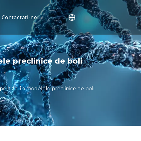
Contactaţi-ne
ne (NHP).
e
vo
le preclinice de boli
tății
enților
biomarkeri
ertizei în modelele preclinice de boli
ND