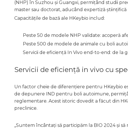
(NHP) în Suzhou și Guangxi, permițând studii precli
master sau doctorat, aducând expertiză științifică
Capacitățile de bază ale HKeybio includ:
Peste 50 de modele NHP validate: acoperă afec
Peste 500 de modele de animale cu boli autoim
Servicii de eficiență In Vivo end-to-end: de la
Servicii de eficiență in vivo cu s
Un factor cheie de diferențiere pentru HKeybio est
de depunere IND pentru boli autoimune, permițând
reglementare. Acest istoric dovedit a făcut din 
preclinice.
„Suntem încântați să participăm la BIO 2024 și 