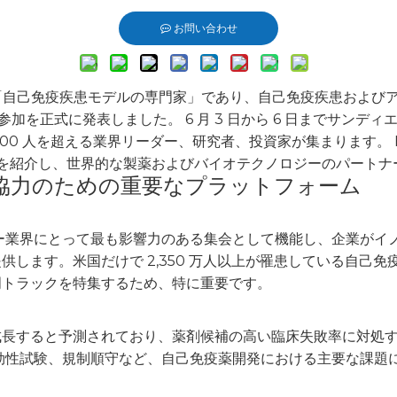
お問い合わせ
日 – 「自己免疫疾患モデルの専門家」であり、自己免疫疾患および
示会への参加を正式に発表しました。 6 月 3 日から 6 日までサ
,000 人を超える業界リーダー、研究者、投資家が集まります。 
フォリオを紹介し、世界的な製薬およびバイオテクノロジーのパート
薬開発協力のための重要なプラットフォーム
ノロジー業界にとって最も影響力のある集会として機能し、企業が
します。米国だけで 2,350 万人以上が罹患している自己
門トラックを特集するため、特に重要です。
成長すると予測されており、薬剤候補の高い臨床失敗率に対処
、有効性試験、規制順守など、自己免疫薬開発における主要な課題
。