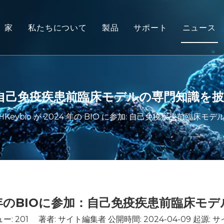
家
私たちについて
製品
サポート
ニュース
非ヒト霊長類 (NHP) モデル
サービス
げっ歯類の動物モデル
ダウンロード
ヒト組織および生体外モデル
よくある質問
参加：自己免疫疾患前臨床モデルの専門知識を
統合的な有効性評価
お客様の声
HKeybio が 2024 年の BIO に参加: 自己免疫疾患前臨床
トランスレーショナル医療とバ
IND提出サポート
024年のBIOに参加：自己免疫疾患前臨床モ
ュー:
201
著者: サイト編集者 公開時間: 2024-04-09 起源:
サ