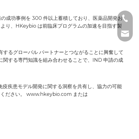
申請の成功事例を 300 件以上蓄積しており、医薬品開発お
+1 2396
、HKeybio は前臨床プログラムの加速を目指す製
+86- 1
tech@h
組みを共有するグローバル パートナーとつながることに興奮して
関する専門知識を組み合わせることで、IND 申請の成
己免疫疾患モデル開発に関する洞察を共有し、協力の可能
ご覧ください。
www.hkeybio.com
または