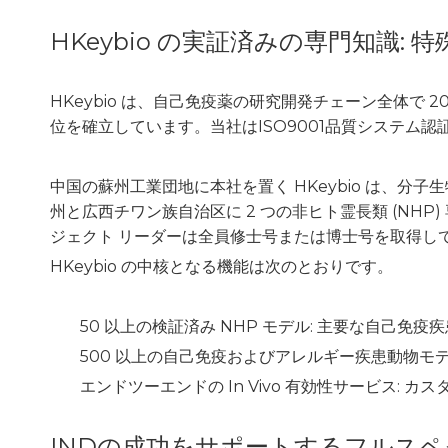
HKeybio の実証済みの専門知識
HKeybio は、自己免疫薬の研究開発チェーン全体
位を確立しています。当社はISO9001品質システム
中国の蘇州工業団地に本社を置く HKeybio は、
州と広西チワン族自治区に 2 つの非ヒト霊長類 (NH
ジェクト リーダーは全員修士号または博士号を取得し
HKeybio の中核となる機能は次のとおりです。
50 以上の検証済み NHP モデル: 主要な自
500 以上の自己免疫およびアレルギー疾患動物モ
エンドツーエンドの In Vivo 有効性サービス:
INDの成功をサポートするフルス