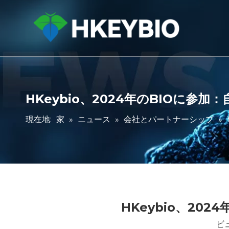
HKeybio、2024年のBIOに
現在地:
家
»
ニュース
»
会社とパートナーシップ
»
HKeybio、2
ビ