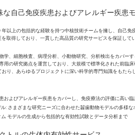
: 特殊な自己免疫疾患およびアレルギー疾患
で 20 年以上の包括的な経験を持つ中核技術チームを擁し、自己
認証を取得しており、一貫した高品質の研究サービスを保証して
分子生物学、細胞検査、病理分析、小動物研究、分析検出をカバ
P) 専用の研究拠点を運営しており、大規模で標準化された前臨床
ており、あらゆるプロジェクトに深い科学的専門知識をもたら
己免疫疾患およびアレルギー疾患をカバーし、免疫療法の評価に高い
デル: さまざまな研究ニーズに合わせた齧歯動物モデルの多様
 カスタム モデルの生成から包括的な有効性試験とデータ分析まで
ペクトルの生体内有効性サービス